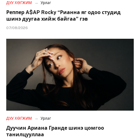
ДУУ ХӨГЖИМ
Урлаг
Реппер A$AP Rocky “Рианна яг одоо студид
шинэ дуугаа хийж байгаа” гэв
07/08/2026
ДУУ ХӨГЖИМ
Урлаг
Дуучин Ариана Гранде шинэ цомгоо
танилцууллаа