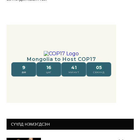
СҮҮЛД НЭМЭГДСЭН