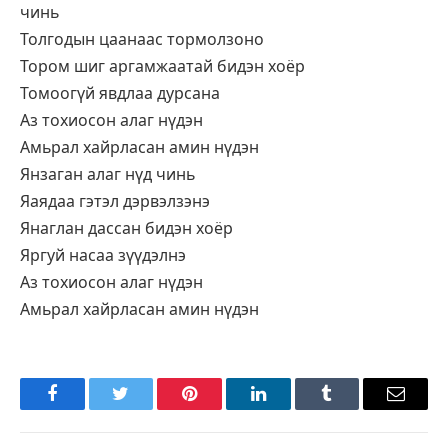
чинь
Толгодын цаанаас тормолзоно
Тором шиг аргамжаатай бидэн хоёр
Томоогүй явдлаа дурсана
Аз тохиосон алаг нүдэн
Амьрал хайрласан амин нүдэн
Янзаган алаг нүд чинь
Яаядаа гэтэл дэрвэлзэнэ
Янаглан дассан бидэн хоёр
Яргуй насаа зүүдэлнэ
Аз тохиосон алаг нүдэн
Амьрал хайрласан амин нүдэн
Facebook
Twitter
Pinterest
LinkedIn
Tumblr
Имэйл