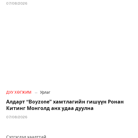
07/08/2026
ДУУ ХӨГЖИМ
Урлаг
Алдарт “Boyzone” хамтлагийн гишүүн Ронан
Китинг Монголд анх удаа дуулна
07/08/2026
Сэтгэгдэл хаалттай