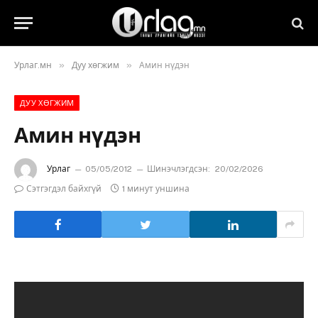
»
»
Урлаг.мн
Дуу хөгжим
Амин нүдэн
ДУУ ХӨГЖИМ
Амин нүдэн
Урлаг
05/05/2012
Шинэчлэгдсэн:
20/02/2026
Сэтгэгдэл байхгүй
1 минут уншина