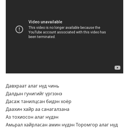
Давхраат алаг нүд чинь
Далдын гунигийг үргээнэ
Дасаж танилцсан бидэн хоёр
Даахин хайр аа санагалзана
Аз тохиосон алаг нүдэн
Амьрал хайрласан амин нүдэн Торомгор алаг нүд