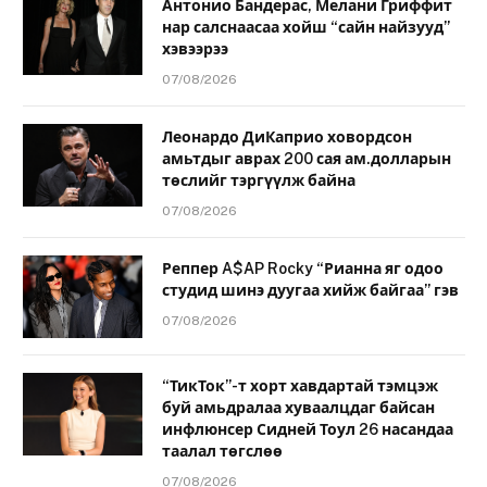
Антонио Бандерас, Мелани Гриффит
нар салснаасаа хойш “сайн найзууд”
хэвээрээ
07/08/2026
Леонардо ДиКаприо ховордсон
амьтдыг аврах 200 сая ам.долларын
төслийг тэргүүлж байна
07/08/2026
Реппер A$AP Rocky “Рианна яг одоо
студид шинэ дуугаа хийж байгаа” гэв
07/08/2026
“ТикТок”-т хорт хавдартай тэмцэж
буй амьдралаа хуваалцдаг байсан
инфлюнсер Сидней Тоул 26 насандаа
таалал төгслөө
07/08/2026