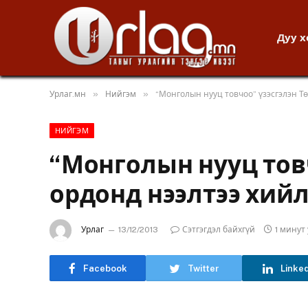
Дуу 
»
»
Урлаг.мн
Нийгэм
“Монголын нууц товчоо” үзэсгэлэн Т
НИЙГЭМ
“Монголын нууц тов
ордонд нээлтээ хийл
Урлаг
13/12/2013
Сэтгэгдэл байхгүй
1 минут
Facebook
Twitter
Linke