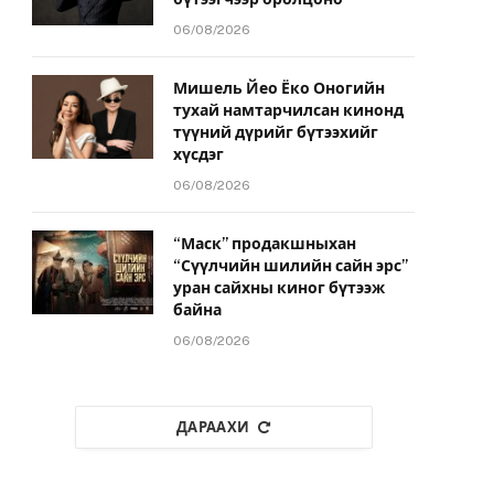
06/08/2026
Мишель Йео Ёко Оногийн
тухай намтарчилсан кинонд
түүний дүрийг бүтээхийг
хүсдэг
06/08/2026
“Маск” продакшныхан
“Сүүлчийн шилийн сайн эрс”
уран сайхны киног бүтээж
байна
06/08/2026
ДАРААХИ