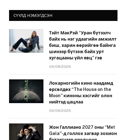
СҮҮЛД НЭМЭГДСЭН
Тэйт МакРэй “Уран бүтээлч
байх нь нэг удаагийн амжилт
биш, харин өөрийгөө байнга
шинээр бүтээж байх урт
хугацааны үйл явц” гэв
06/08/2026
Локарногийн кино наадамд
өрсөлдөх “The House on the
Moon” киноны хэсгийг олон
нийтэд цацлаа
06/08/2026
Жон Галлиано 2027 оны “Met
Gala”-д голлох загвар зохион
бүтээгчээр оролцоно