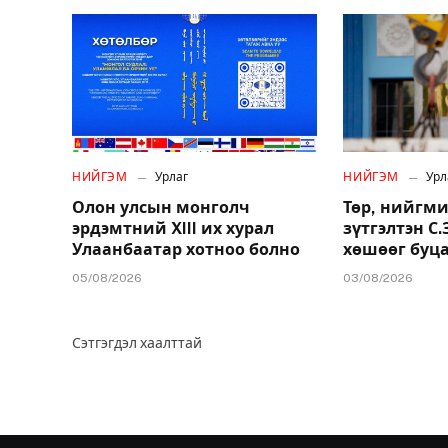
НИЙГЭМ
Урлаг
НИЙГЭМ
Урл
Олон улсын монголч
Төр, нийгми
эрдэмтний XIII их хурал
зүтгэлтэн С
Улаанбаатар хотноо болно
хөшөөг буц
05/08/2026
03/08/2026
Сэтгэгдэл хаалттай