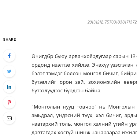
2013121217570318381713720
SHARE
Өчигдбр буюу арванхоёрдугаар сарын 12-
ордонд нээлтээ хийлээ. Энэхүү үзэсгэлэ
бэлэг тэмдэг болсон монгол бичиг, бийр
бүтээлийг орон зай, зохиомжийн өвөр
бүтээлүүдээс бүрдсэн байна.
"Монголын нууц товчоо" нь Монголын и
амьдрал, үндэсний түүх, хэл бичиг, ард
нэвтэрхий толь, монгол хэлний үгийн ур
давтагдах хосгүй шинж чанараараа ижилг