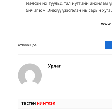
эзэлсэн их туульс, тал нутгийн анхилам 
бичиг юм. Энэхүү үзэсгэлэн нь сарын хуг
www.
ХУВААЛЦАХ.
Урлаг
ТӨСТЭЙ
НИЙТЛЭЛ