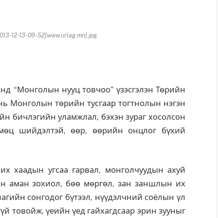
13-12-13-09-52[www.urlag.mn].jpg
нд “Монголын нууц товчоо” үзэсгэлэн Төрийн
н нь Монголын төрийн тусгаар тогтнолын нэгэн
ийн бичлэгийн уламжлал, бэхэн зураг хосолсон
мөц шийдэлтэй, өөр, өөрийн онцлог бүхий
х хаадын угсаа гарвал, монголчуудын ахуй
ын аман зохиол, бөө мөргөл, зан заншлын их
лагийн сонгодог бүтээл, нүүдэлчний соёлын үл
үй товойж, үеийн үед гайхагдсаар эрин зууныг