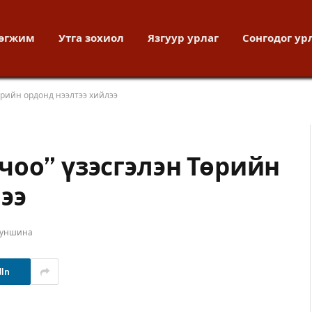
хөгжим
Утга зохиол
Язгуур урлаг
Сонгодог ур
өрийн ордонд нээлтээ хийлээ
чоо” үзэсгэлэн Төрийн
ээ
 уншина
dIn