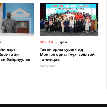
аг
НИЙГЭМ
Урлаг
йн нэрт
Таван орны сурагчид
.Зоригийн
Монгол орны түүх, соёлтой
аан байрлуулав
танилцав
31/07/2026