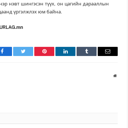
үнэр нэвт шингэсэн түүх, он цагийн дарааллын
ацаанд үргэлжлэх юм байна.
URLAG.mn
Facebook
Twitter
Pinterest
LinkedIn
Tumblr
Имэйл
Вэбса