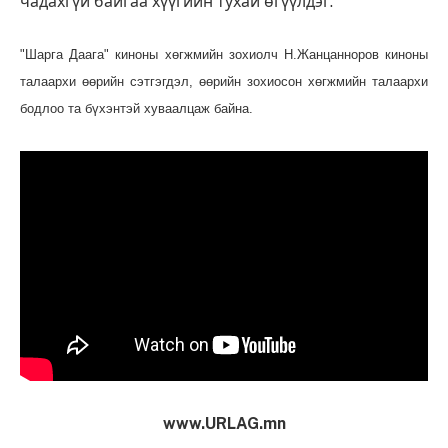
чадахгүй байгаа хүүгийн тухай өгүүлдэг.
"Шарга Даага" киноны хөгжмийн зохиолч Н.Жанцанноров киноны
талаархи өөрийн сэтгэгдэл, өөрийн зохиосон хөгжмийн талаархи
бодлоо та бүхэнтэй хуваалцаж байна.
www.URLAG.mn