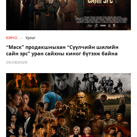
КИНО
Урлаг
“Маск” продакшныхан “Сүүлчийн шилийн
сайн эрс” уран сайхны киног бүтээж байна
06/08/2026