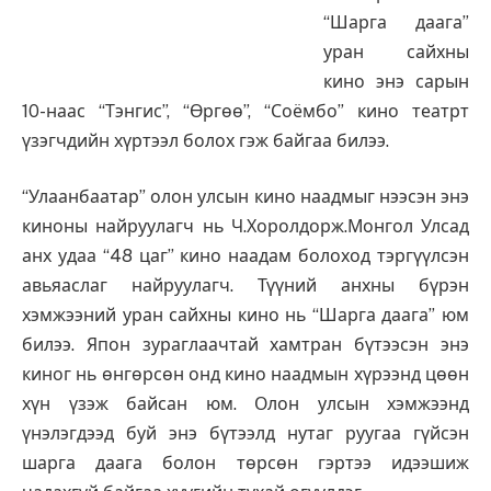
“Шарга даага”
уран сайхны
кино энэ сарын
10-наас “Тэнгис”, “Өргөө”, “Соёмбо” кино театрт
үзэгчдийн хүртээл болох гэж байгаа билээ.
“Улаанбаатар” олон улсын кино наадмыг нээсэн энэ
киноны найруулагч нь Ч.Хоролдорж.Монгол Улсад
анх удаа “48 цаг” кино наадам болоход тэргүүлсэн
авьяаслаг найруулагч. Түүний анхны бүрэн
хэмжээний уран сайхны кино нь “Шарга даага” юм
билээ. Япон зураглаачтай хамтран бүтээсэн энэ
киног нь өнгөрсөн онд кино наадмын хүрээнд цөөн
хүн үзэж байсан юм. Олон улсын хэмжээнд
үнэлэгдээд буй энэ бүтээлд нутаг руугаа гүйсэн
шарга даага болон төрсөн гэртээ идээшиж