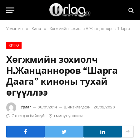
»
»
Урлаг.мн
Кино
Хөгжмийн зохиолч Н.Жанцанноров “Шарга Даага” киноны тухай өгүүллээ
КИНО
Хөгжмийн зохиолч
Н.Жанцанноров “Шарга
Даага” киноны тухай
өгүүллээ
Урлаг
08/01/2014
Шинэчлэгдсэн:
20/02/2026
Сэтгэгдэл байхгүй
1 минут уншина