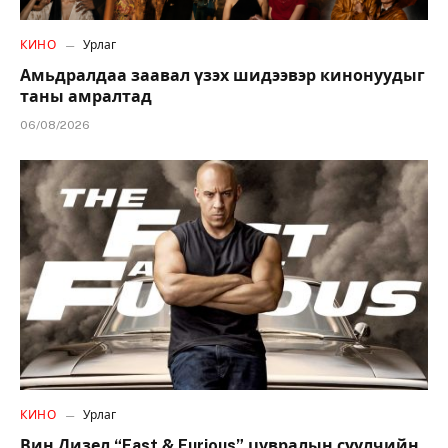
КИНО
Урлаг
Амьдралдаа заавал үзэх шидээвэр кинонуудыг
таны амралтад
06/08/2026
КИНО
Урлаг
Вин Дизел “Fast & Furious” цувралын сүүлчийн