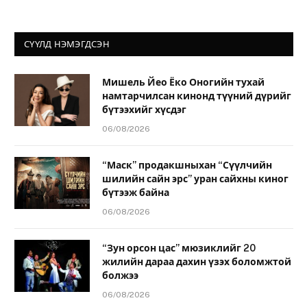
СҮҮЛД НЭМЭГДСЭН
Мишель Йео Ёко Оногийн тухай
намтарчилсан кинонд түүний дүрийг
бүтээхийг хүсдэг
06/08/2026
“Маск” продакшныхан “Сүүлчийн
шилийн сайн эрс” уран сайхны киног
бүтээж байна
06/08/2026
“Зун орсон цас” мюзиклийг 20
жилийн дараа дахин үзэх боломжтой
болжээ
06/08/2026