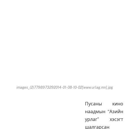
images_(2)7798973292014-01-08-10-02[www.urlag.mn].jpg
Пусаны кино
наадмын “Азийн
урлаг” хэсэгт
шалгарсан