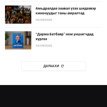
Амьдралдаа заавал үзэх шидээвэр
кинонуудыг таны амралтад
06/08/2026
“Дарма Батбаяр” ном уншигчдад
хүрлээ
06/08/2026
ДАРААХИ