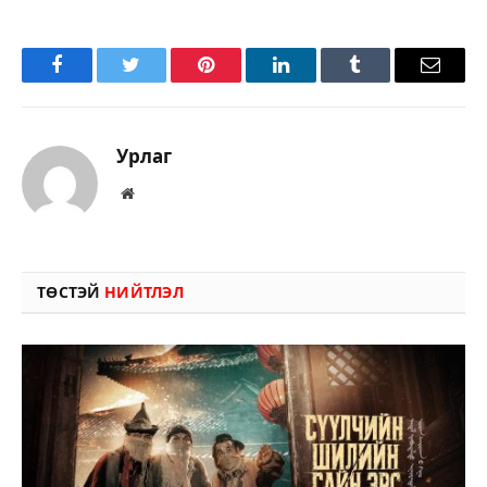
Facebook
Twitter
Pinterest
LinkedIn
Tumblr
Имэйл
Урлаг
Вэбсайт
ТӨСТЭЙ
НИЙТЛЭЛ