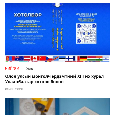
НИЙГЭМ
Урлаг
Олон улсын монголч эрдэмтний XIII их хурал
Улаанбаатар хотноо болно
05/08/2026