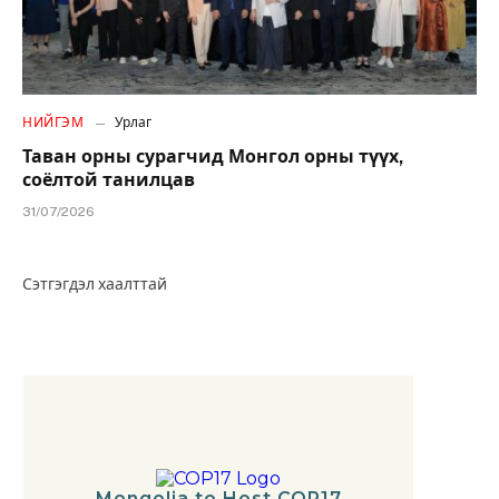
НИЙГЭМ
Урлаг
Таван орны сурагчид Монгол орны түүх,
соёлтой танилцав
31/07/2026
Сэтгэгдэл хаалттай