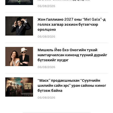
06/08/2026
Жон Галлиано 2027 оны “Met Gala”-д
голлох загвар зохион бүтээгчээр
оролцоно
06/08/2026
Мишель Йео Ёко Оногийн тухай
намтарчилсан кинонд түүний дүрийг
бүтээхийг хүсдэг
06/08/2026
“Маск” продакшныхан “Сүүлчийн
шилийн сайн эрс” уран сайхны киног
бүтээж байна
06/08/2026