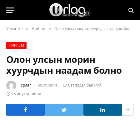
»
»
Урлаг.мн
Нийгэм
Олон улсын морин хуурчдын наадам болно
НИЙГЭМ
Олон улсын морин
хуурчдын наадам болно
Урлаг
09/01/2014
Сэтгэгдэл байхгүй
1 минут уншина