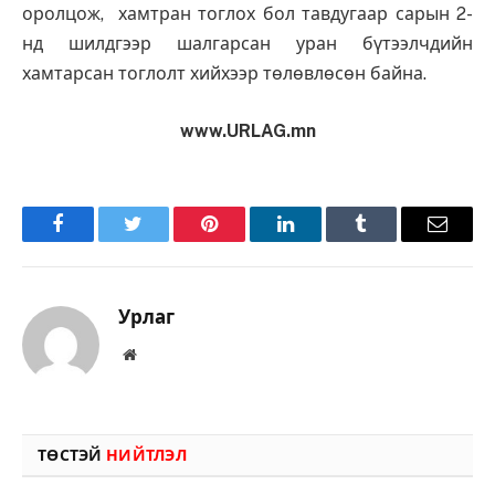
оролцож, хамтран тоглох бол тавдугаар сарын 2-
нд шилдгээр шалгарсан уран бүтээлчдийн
хамтарсан тоглолт хийхээр төлөвлөсөн байна.
www.URLAG.mn
Facebook
Twitter
Pinterest
LinkedIn
Tumblr
Имэйл
Урлаг
Вэбсайт
ТӨСТЭЙ
НИЙТЛЭЛ