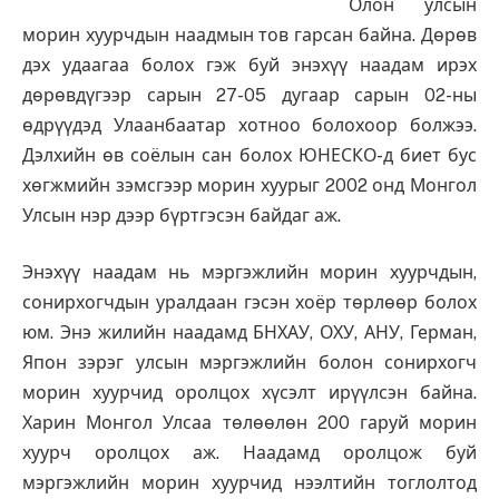
Олон улсын
морин хуурчдын наадмын тов гарсан байна. Дөрөв
дэх удаагаа болох гэж буй энэхүү наадам ирэх
дөрөвдүгээр сарын 27-05 дугаар сарын 02-ны
өдрүүдэд Улаанбаатар хотноо болохоор болжээ.
Дэлхийн өв соёлын сан болох ЮНЕСКО-д биет бус
хөгжмийн зэмсгээр морин хуурыг 2002 онд Монгол
Улсын нэр дээр бүртгэсэн байдаг аж.
Энэхүү наадам нь мэргэжлийн морин хуурчдын,
сонирхогчдын уралдаан гэсэн хоёр төрлөөр болох
юм. Энэ жилийн наадамд БНХАУ, ОХУ, АНУ, Герман,
Япон зэрэг улсын мэргэжлийн болон сонирхогч
морин хуурчид оролцох хүсэлт ирүүлсэн байна.
Харин Монгол Улсаа төлөөлөн 200 гаруй морин
хуурч оролцох аж. Наадамд оролцож буй
мэргэжлийн морин хуурчид нээлтийн тоглолтод