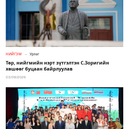
НИЙГЭМ
Урлаг
Төр, нийгмийн нэрт зүтгэлтэн С.Зоригийн
хөшөөг буцаан байрлуулав
03/08/2026