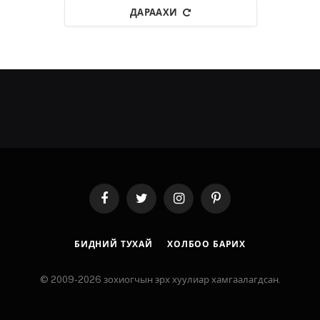
ДАРААХИ
Facebook
Twitter
Instagram
Pinterest
БИДНИЙ ТУХАЙ
ХОЛБОО БАРИХ
© 2009-2026 зохиогчын эрх хуулиар хамгаалагдсан.