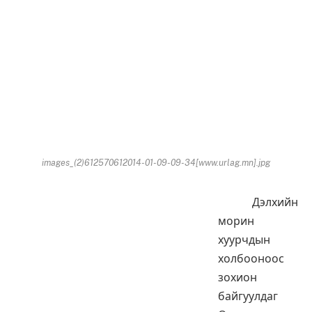
images_(2)612570612014-01-09-09-34[www.urlag.mn].jpg
Дэлхийн
морин
хуурчдын
холбооноос
зохион
байгуулдаг