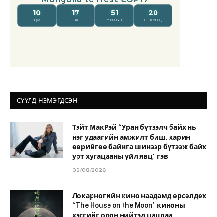
СҮҮЛД НЭМЭГДСЭН
Тэйт МакРэй “Уран бүтээлч байх нь
нэг удаагийн амжилт биш, харин
өөрийгөө байнга шинээр бүтээж байх
урт хугацааны үйл явц” гэв
06/08/2026
Локарногийн кино наадамд өрсөлдөх
“The House on the Moon” киноны
хэсгийг олон нийтэд цацлаа