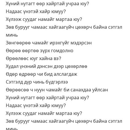
Хүний нутагт өөр хайртай учраа юу?
Надаас үнэтэй хайр юмуу?
Хүлээж суудаг намайг мартаа юу?
Зөв бурууг чамаас хайгаагүйч цөхөрч байна сэтгэл
минь
Зөнгөөрөө чамайг ирэхгүйг мэдэрсэн
Өөрөө өөртөө зүрх гомдолно
Өрөөлөөс юуг хайна вэ?
Худал үнэний дэнсэн дээр цөхөрлөө
Өдөр өдрөөр чи бид алслагдаж
Сэтгэлд дүр чинь бүдгэрлээ
Өөрөөсөө ч нуун чамайг би санахдаа уйлсан
Хүний нутагт өөр хайртай учраа юу?
Надаас үнэтэй хайр юмуу?
Хүлээж суудаг намайг мартаа юу?
Зөв бурууг чамаас хайгаагүйч цөхөрч байна сэтгэл
минь