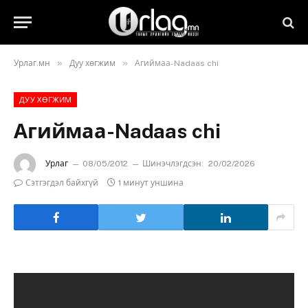
»
»
Урлаг.мн
Дуу хөгжим
Агиймаа-Nadaas chi
ДУУ ХӨГЖИМ
Агиймаа-Nadaas chi
Урлаг
08/05/2012
Шинэчлэгдсэн:
20/02/2026
Сэтгэгдэл байхгүй
1 минут уншина