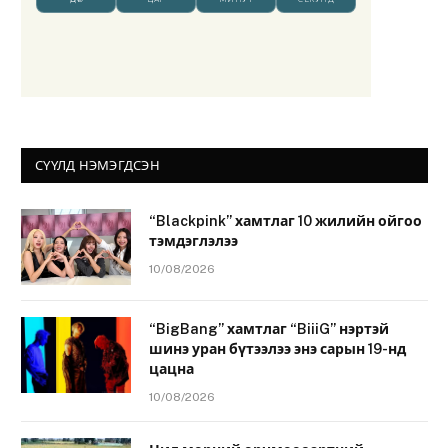
СҮҮЛД НЭМЭГДСЭН
“Blackpink” хамтлаг 10 жилийн ойгоо
тэмдэглэлээ
10/08/2026
“BigBang” хамтлаг “BiiiG” нэртэй
шинэ уран бүтээлээ энэ сарын 19-нд
цацна
10/08/2026