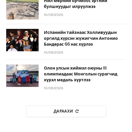
Нил мөрний орчмоос эртний
булшнуудыг илрүүлжээ
10/08/2026
Испанийн тайзнаас Холливуудын
оргилд хүрсэн жүжигчин Антонио
Бандерас 66 нас хүрлээ
10/08/2026
Олон улсын хиймэл оюуны III
олимпиадаас Монголын сурагчид
хүрэл медаль хүртлээ
10/08/2026
ДАРААХИ