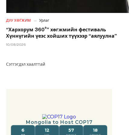
ДУУ ХӨГЖИМ
Урлаг
“Хархорум 360°” хөгжмийн фестиваль
Хүннүгийн үеэс хойших түүхээр “аялуулна”
10/08/2026
Сэтгэгдэл хаалттай