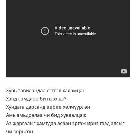
Хувь тавиландаа сэтгэл халамцан
Хэнд гомдлоо би нээх вэ?
Хундага дарсанд өөрөө хөлчүүрлэн
Амь амьдралаа чи бид хуваалцаж
Аз жаргалыг хамтдаа асаан эргэж ирнэ гээд алсыг
чи зорьсон