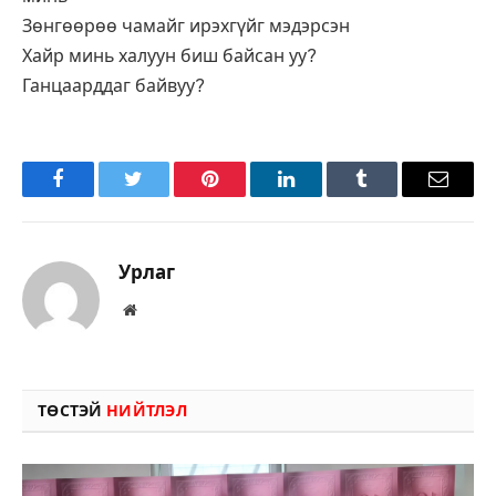
Зөнгөөрөө чамайг ирэхгүйг мэдэрсэн
Хайр минь халуун биш байсан уу?
Ганцаарддаг байвуу?
Facebook
Twitter
Pinterest
LinkedIn
Tumblr
Имэйл
Урлаг
Вэбсайт
ТӨСТЭЙ
НИЙТЛЭЛ