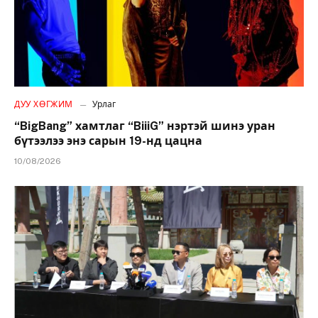
ДУУ ХӨГЖИМ
Урлаг
“BigBang” хамтлаг “BiiiG” нэртэй шинэ уран
бүтээлээ энэ сарын 19-нд цацна
10/08/2026