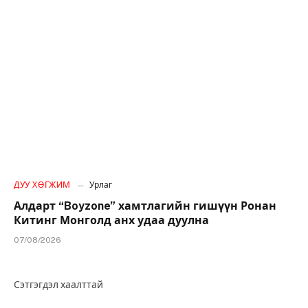
ДУУ ХӨГЖИМ
Урлаг
Алдарт “Boyzone” хамтлагийн гишүүн Ронан
Китинг Монголд анх удаа дуулна
07/08/2026
Сэтгэгдэл хаалттай