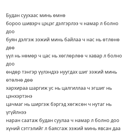
Будан суухаас минь өмнө
бороо шивэрч цэцэг дэлгэрлээ ч намар л болно
доо
буян дэлгэж ээжий минь байлаа ч нас нь өтлөнө
дөө
үүл нь нөмөр ч цас нь хөглөрлөө ч хавар л болно
доо
өндөр тэнгэр үүлэндээ нуугдах шиг ээжий минь
өтөлнө дөө
хархираа шаргиж ус нь цалгиллаа ч эгшиг нь
цэнхэртэнэ
цачмаг нь ширгэж бэргэд хөгжсөн ч нутаг нь
үгүйлнээ
наран саатаж будан суулаа ч намар л болно доо
хүний сэтгэлийг л баясгаж ээжий минь явсан даа