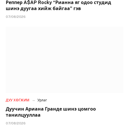
Реппер A$AP Rocky “Рианна яг одоо студид
шинэ дуугаа хийж байгаа” гэв
07/08/2026
ДУУ ХӨГЖИМ
Урлаг
Дуучин Ариана Гранде шинэ цомгоо
танилцууллаа
07/08/2026