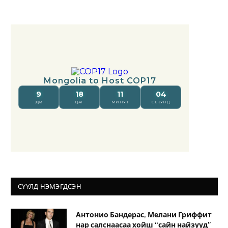
СҮҮЛД НЭМЭГДСЭН
Антонио Бандерас, Мелани Гриффит
нар салснаасаа хойш “сайн найзууд”