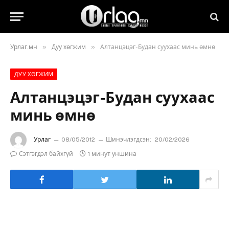
»
»
Урлаг.мн
Дуу хөгжим
Алтанцэцэг-Будан суухаас минь өмнө
ДУУ ХӨГЖИМ
Алтанцэцэг-Будан суухаас
минь өмнө
Урлаг
08/05/2012
Шинэчлэгдсэн:
20/02/2026
Сэтгэгдэл байхгүй
1 минут уншина