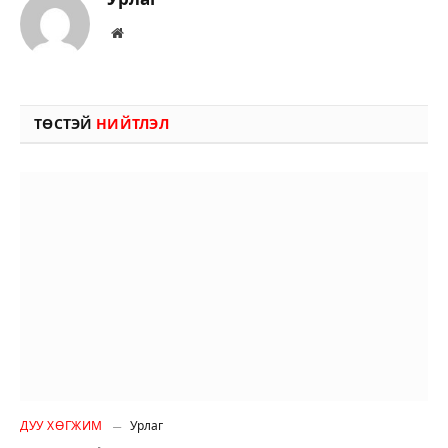
Вэбсайт
ТӨСТЭЙ
НИЙТЛЭЛ
ДУУ ХӨГЖИМ
Урлаг