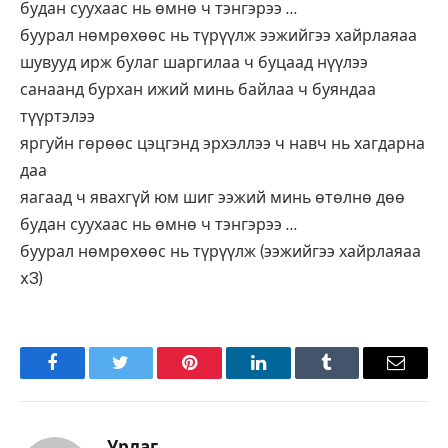
будан суухаас нь өмнө ч тэнгэрээ …
буурал нөмрөхөөс нь түрүүлж ээжийгээ хайрлаяаа
шувууд ирж булаг шаргилаа ч буцаад нүүлээ
санаанд бурхан ижий минь байлаа ч буяндаа
түүртэлээ
яргуйн гөрөөс цэцгэнд эрхэллээ ч навч нь хагдарна
даа
яагаад ч явахгүй юм шиг ээжий минь өтөлнө дөө
будан суухаас нь өмнө ч тэнгэрээ …
буурал нөмрөхөөс нь түрүүлж (ээжийгээ хайрлаяаа
x3)
Facebook
Twitter
Pinterest
LinkedIn
Tumblr
Имэйл
Урлаг