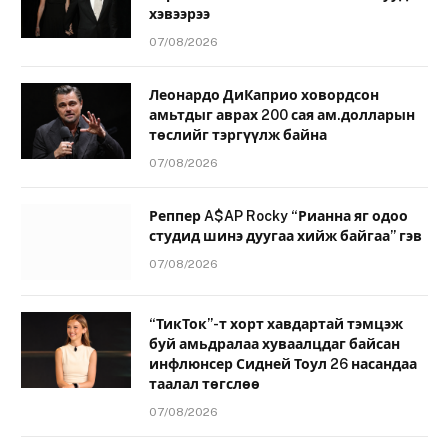
хэвээрээ
07/08/2026
Леонардо ДиКаприо ховордсон
амьтдыг аврах 200 сая ам.долларын
төслийг тэргүүлж байна
07/08/2026
Реппер A$AP Rocky “Рианна яг одоо
студид шинэ дуугаа хийж байгаа” гэв
07/08/2026
“ТикТок”-т хорт хавдартай тэмцэж
буй амьдралаа хуваалцдаг байсан
инфлюнсер Сидней Тоул 26 насандаа
таалал төгслөө
07/08/2026