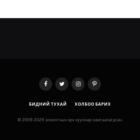
Facebook
Twitter
Instagram
Pinterest
БИДНИЙ ТУХАЙ
ХОЛБОО БАРИХ
© 2009-2026 зохиогчын эрх хуулиар хамгаалагдсан.