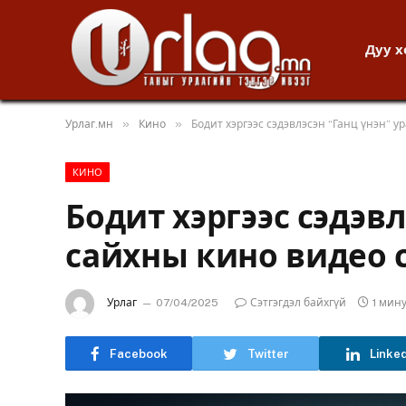
Дуу 
»
»
Урлаг.мн
Кино
Бодит хэргээс сэдэвлэсэн “Ганц үнэн” 
КИНО
Бодит хэргээс сэдэвл
сайхны кино видео 
Урлаг
07/04/2025
Сэтгэгдэл байхгүй
1 мин
Facebook
Twitter
Linke