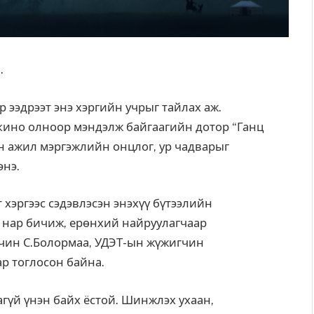
…
 ээдрээт энэ хэргийн учрыг тайлах аж.
 кино олноор мэндэлж байгаагийн дотор
“Ганц
н ажил мэргэжлийн онцлог, ур чадварыг
энэ.
 хэргээс сэдэвлэсэн энэхүү бүтээлийн
а нар бичиж, ерөнхий найруулагчаар
гчин С.Болормаа, УДЭТ-ын жүжигчин
ар тоглосон байна.
гүй үнэн байх ёстой. Шинжлэх ухаан,