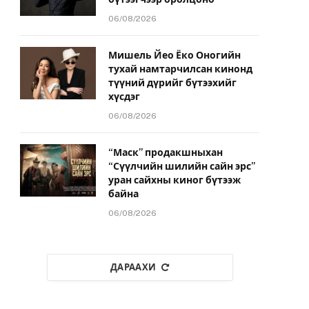
06/08/2026
Мишель Йео Ёко Оногийн
тухай намтарчилсан кинонд
түүний дүрийг бүтээхийг
хүсдэг
06/08/2026
“Маск” продакшныхан
“Сүүлчийн шилийн сайн эрс”
уран сайхны киног бүтээж
байна
06/08/2026
ДАРААХИ