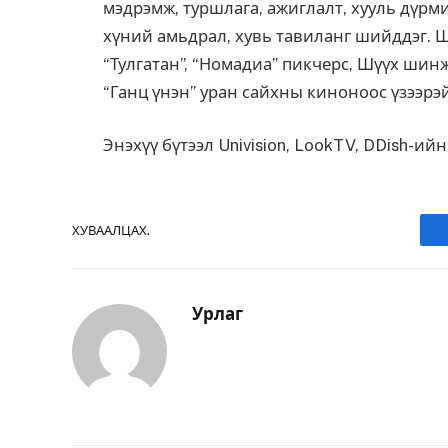
мэдрэмж, туршлага, ажиглалт, хууль дүрми
хүний амьдрал, хувь тавиланг шийддэг. Ш
“Тулгатан”, “Номадиа” пикчерс, Шүүх ши
“Ганц үнэн” уран сайхны киноноос үзээрэй
Энэхүү бүтээл Univision, LookTV, DDish-и
ХУВААЛЦАХ.
Урлаг