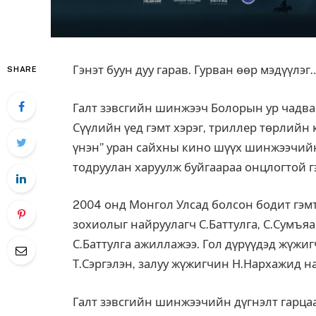
Гэнэт буун дуу гарав. Гурван өөр мэдүүлэг
SHARE
Галт зэвсгийн шинжээч Болорын ур чадвар
Сүүлийн үед гэмт хэрэг, триллер төрлийн
үнэн” уран сайхны кино шүүх шинжээчий
тодруулан харуулж буйгаараа онцлогтой
г
2004 онд Монгол Улсад болсон бодит гэмт
зохиолыг найруулагч С.Баттулга, С.Сумъя
С.Баттулга ажиллажээ. Гол дүрүүдэд жүжи
Т.Сэргэлэн, залуу жүжигчин Н.Нархажид н
Галт зэвсгийн шинжээчийн дүгнэлт гарцаа