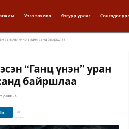
хөгжим
Утга зохиол
Язгуур урлаг
Сонгодог ур
уран сайхны кино видео санд байршлаа
эсэн “Ганц үнэн” уран
санд байршлаа
ут уншина
dIn