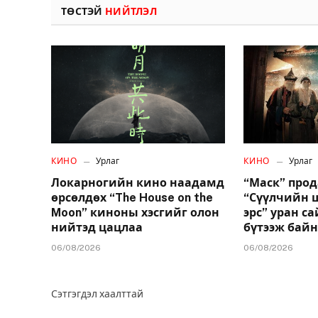
ТӨСТЭЙ
НИЙТЛЭЛ
КИНО
Урлаг
КИНО
Урлаг
Локарногийн кино наадамд
“Маск” про
өрсөлдөх “The House on the
“Сүүлчийн 
Moon” киноны хэсгийг олон
эрс” уран с
нийтэд цацлаа
бүтээж бай
06/08/2026
06/08/2026
Сэтгэгдэл хаалттай