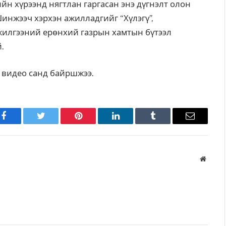
йн хүрээнд нягтлан гаргасан энэ дүгнэлт олон
инжээч хэрхэн ажилладгийг “Хүлэгү”,
нжилгээний ерөнхий газрын хамтын бүтээл
.
йн видео санд байршжээ.
Facebook
Twitter
Pinterest
LinkedIn
Tumblr
Имэйл
Вэбса