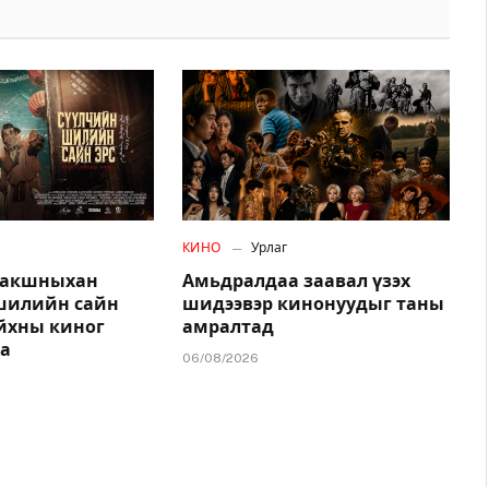
КИНО
Урлаг
дакшныхан
Амьдралдаа заавал үзэх
шилийн сайн
шидээвэр кинонуудыг таны
айхны киног
амралтад
на
06/08/2026