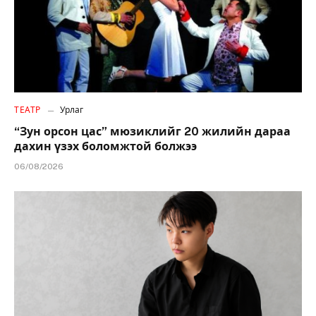
ТЕАТР
Урлаг
“Зун орсон цас” мюзиклийг 20 жилийн дараа
дахин үзэх боломжтой болжээ
06/08/2026