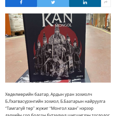
Хөдөлмөрийн баатар, Ардын уран зохиолч
Б.Лхагвасүрэнгийн зохиол, Б.Баатарын найруулга
“Тамгагүй төр” жүжиг “Монгол хаан” нэрээр
дэлхийн сор болсон бүтээлүүд шигшигдэн тоглодог