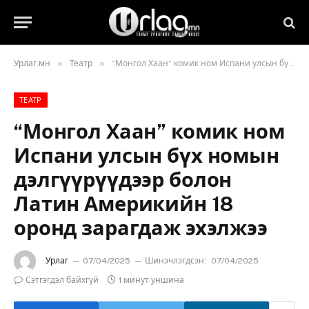
»
»
Урлаг.мн
Театр
“Монгол Хаан” комик ном Испани улсын бүх номын дэлгүүрүүдээр болон Латин Америкийн 18 оронд зарагдаж эхэлжээ
ТЕАТР
“Монгол Хаан” комик ном
Испани улсын бүх номын
дэлгүүрүүдээр болон
Латин Америкийн 18
оронд зарагдаж эхэлжээ
Урлаг
07/04/2025
Шинэчлэгдсэн:
07/04/2025
Сэтгэгдэл байхгүй
1 минут уншина