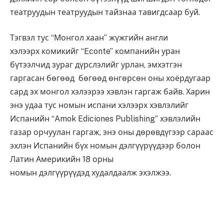
театруудын театруудын тайзнаа тавигдсаар буй.
Тэгвэл тус “Монгол хаан” жүжгийн англи
хэлээрх комикийг “Econte” компанийн уран
бүтээлчид зураг дүрслэлийг урлан, эмхэтгэн
гаргасан бөгөөд бөгөөд өнгөрсөн оны хоёрдугаар
сард эх монгол хэлээрээ хэвлэн гаргаж байв. Харин
энэ удаа тус номын испани хэлээрх хэвлэлийг
Испанийн “Amok Ediciones Publishing” хэвлэлийн
газар орчуулан гаргаж, энэ оны дөрөвдүгээр сараас
эхлэн Испанийн бүх номын дэлгүүрүүдээр болон
Латин Америкийн 18 орны
номын дэлгүүрүүдэд худалдаалж эхэлжээ.