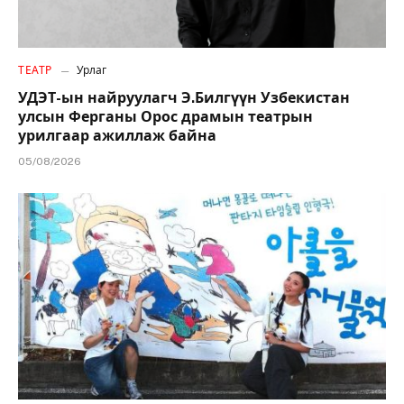
ТЕАТР
Урлаг
УДЭТ-ын найруулагч Э.Билгүүн Узбекистан
улсын Ферганы Орос драмын театрын
урилгаар ажиллаж байна
05/08/2026