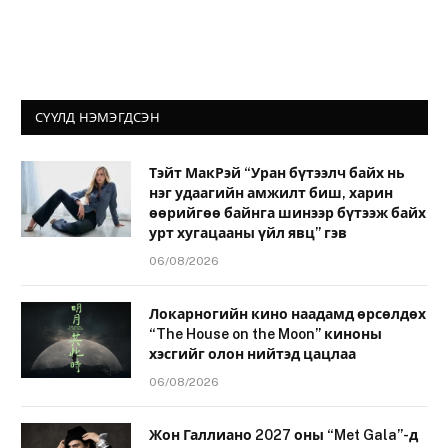
СҮҮЛД НЭМЭГДСЭН
Тэйт МакРэй “Уран бүтээлч байх нь
нэг удаагийн амжилт биш, харин
өөрийгөө байнга шинээр бүтээж байх
урт хугацааны үйл явц” гэв
06/08/2026
Локарногийн кино наадамд өрсөлдөх
“The House on the Moon” киноны
хэсгийг олон нийтэд цацлаа
06/08/2026
Жон Галлиано 2027 оны “Met Gala”-д