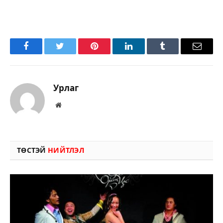
Facebook
Twitter
Pinterest
LinkedIn
Tumblr
Имэйл
Урлаг
Вэбсайт
ТӨСТЭЙ
НИЙТЛЭЛ