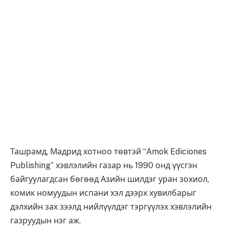
Ташрамд, Мадрид хотноо төвтэй “Amok Ediciones
Publishing” хэвлэлийн газар нь 1990 онд үүсгэн
байгуулагдсан бөгөөд Азийн шилдэг уран зохиол,
комик номуудын испани хэл дээрх хувилбарыг
дэлхийн зах зээлд нийлүүлдэг тэргүүлэх хэвлэлийн
газруудын нэг аж.