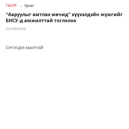
ТЕАТР
Урлаг
“Ааруулыг амтлах мөчид” хүүхэлдэйн жүжгийг
БНСУ-д амжилттай тоглолоо
04/08/2026
Сэтгэгдэл хаалттай