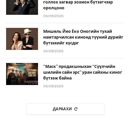
голлох загвар зохион бүтээгчээр
оролцоно
06/08/2026
Мишель Йео Ёко Оногийн тухай
намтарчилсан кинонд түүний дүрийг
бүтээхийг хүсдэг
06/08/2026
“Маск” продакшныхан “Сүүлчийн
шилийн сайн эрс” уран сайхны киног
бүтээж байна
06/08/2026
ДАРААХИ