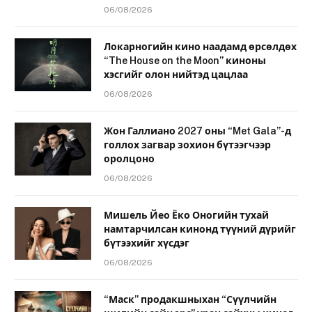
06/08/2026
Локарногийн кино наадамд өрсөлдөх
“The House on the Moon” киноны
хэсгийг олон нийтэд цацлаа
06/08/2026
Жон Галлиано 2027 оны “Met Gala”-д
голлох загвар зохион бүтээгчээр
оролцоно
06/08/2026
Мишель Йео Ёко Оногийн тухай
намтарчилсан кинонд түүний дүрийг
бүтээхийг хүсдэг
06/08/2026
“Маск” продакшныхан “Сүүлчийн