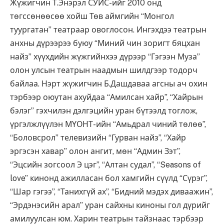
Жүжигчин Т.Энэрэл СУИС-ийг 2010 онд
төгссөнөөсөө хойш Төв аймгийн “Монгол
туургатан” театраар овоглосон. Ингэхдээ театрын
анхны дүрээрээ буюу “Миний чин зоригт бяцхан
найз” хүүхдийн жүжгийнхээ дүрээр “Гэгээн Муза”
олон улсын театрын наадмын шилдгээр тодорч
байлаа. Нэрт жүжигчин Б.Дашдаваа агсны ач охин
тэрбээр оюутан ахуйдаа “Амилсан хайр”, “Хайрын
бэлэг” гэхчилэн дэлгэцийн уран бүтээлд тоглож,
үргэлжлүүлэн МҮОНТ-ийн “Амьдрал чиний төлөө”,
“Боловсрол” телевизийн “Гурван найз”, “Хайр
эргэсэн хавар” олон ангит, мөн “Админ Зэт”,
“Эцсийн зогсоол Э цэг”, “Алтан судал”, “Seasons of
love” кинонд ажилласан бол хамгийн сүүлд “Сүрэг”,
“Шар гэгээ”, “Танихгүй ах”, “Бидний мэдэх диваажин”,
“Эрдэнэсийн арал” уран сайхны киноны гол дүрийг
амилуулсан юм. Харин театрын тайзнаас тэрбээр