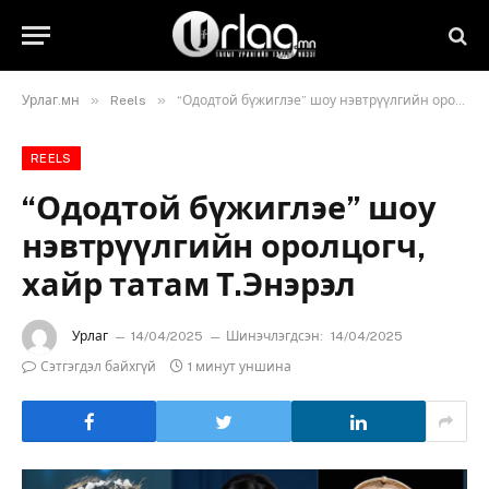
»
»
Урлаг.мн
Reels
“Ододтой бүжиглэе” шоу нэвтрүүлгийн оролцогч, хайр татам Т.Энэрэл
REELS
“Ододтой бүжиглэе” шоу
нэвтрүүлгийн оролцогч,
хайр татам Т.Энэрэл
Урлаг
14/04/2025
Шинэчлэгдсэн:
14/04/2025
Сэтгэгдэл байхгүй
1 минут уншина