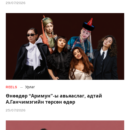
29/07/2026
REELS
Урлаг
Өнөөдөр “Аримун”-ы авьяаслаг, адтай
А.Ганчимэгийн төрсөн өдөр
25/07/2026