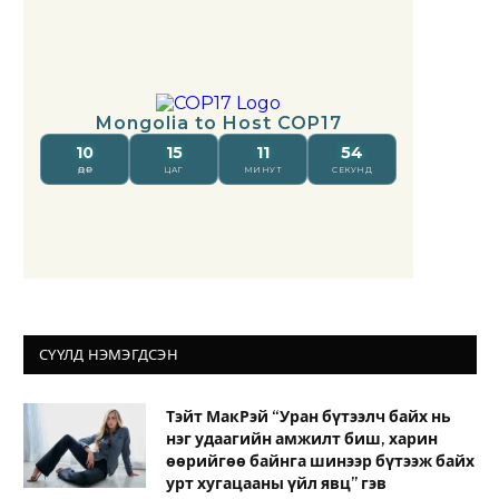
СҮҮЛД НЭМЭГДСЭН
Тэйт МакРэй “Уран бүтээлч байх нь
нэг удаагийн амжилт биш, харин
өөрийгөө байнга шинээр бүтээж байх
урт хугацааны үйл явц” гэв