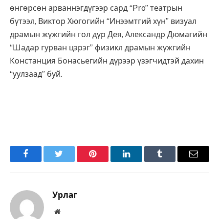
өнгөрсөн арваннэгдүгээр сард “Pro” театрын
бүтээл, Виктор Хюгогийн “Инээмтгий хүн” визуал
драмын жүжгийн гол дүр Дея, Александр Дюмагийн
“Шадар гурван цэрэг” физикл драмын жүжгийн
Констанция Бонасьегийн дүрээр үзэгчидтэй дахин
“уулзаад” буй.
Facebook
Twitter
Pinterest
LinkedIn
Tumblr
Имэйл
Урлаг
Вэбсайт