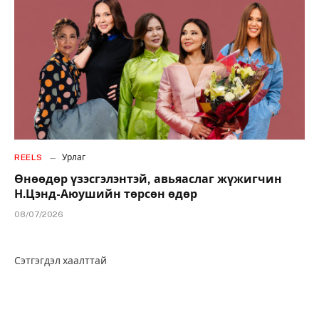
REELS
Урлаг
Өнөөдөр үзэсгэлэнтэй, авьяаслаг жүжигчин
Н.Цэнд-Аюушийн төрсөн өдөр
08/07/2026
Сэтгэгдэл хаалттай