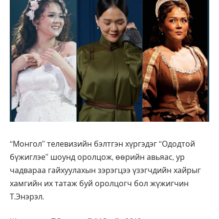
“Монгол” телевизийн бэлтгэн хүргэдэг “Ододтой
бүжиглэе” шоунд оролцож, өөрийн авьяас, ур
чадвараа гайхуулахын зэрэгцээ үзэгчдийн хайрыг
хамгийн их татаж буй оролцогч бол жүжигчин
Т.Энэрэл.