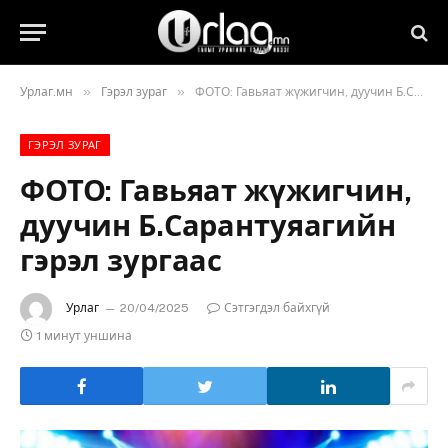
»
»
Урлаг.мн
Гэрэл зураг
ФОТО: Гавьяат жүжигчин, дуучин Б.Сарантуяагийн гэрэл зургаас
ГЭРЭЛ ЗУРАГ
ФОТО: Гавьяат жүжигчин,
дуучин Б.Сарантуяагийн
гэрэл зургаас
Урлаг
20/04/2025
Сэтгэгдэл байхгүй
1 минут уншина