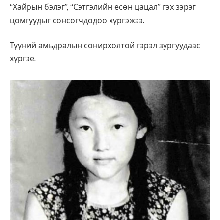
“Хайрын бэлэг”, “Сэтгэлийн есөн цацал” гэх зэрэг
цомгуудыг сонсогчдодоо хүргэжээ.
Түүний амьдралын сонирхолтой гэрэл зургуудаас
хүргэе.