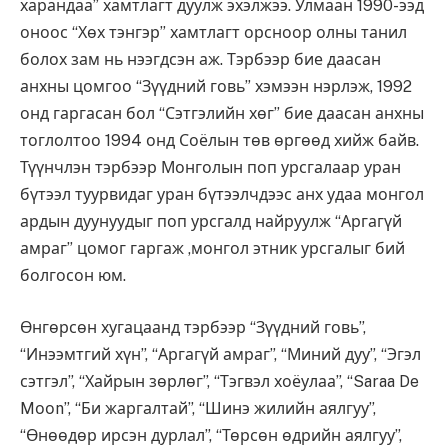
харандаа” хамтлагт дуулж эхэлжээ. Улмаан 1990-ээд
оноос “Хөх тэнгэр” хамтлагт орсноор олны танил
болох зам нь нээгдсэн аж. Тэрбээр бие даасан
анхны цомгоо “Зүүдний говь” хэмээн нэрлэж, 1992
онд гаргасан бол “Сэтгэлийн хөг” бие даасан анхны
тоглолтоо 1994 онд Соёлын төв өргөөд хийж байв.
Түүнчлэн тэрбээр Монголын поп урсгалаар уран
бүтээл туурвидаг уран бүтээлчдээс анх удаа монгол
ардын дуунуудыг поп урсгалд найруулж “Аргагүй
амраг” цомог гаргаж ,монгол этник урсгалыг бий
болгосон юм.
Өнгөрсөн хугацаанд тэрбээр “Зүүдний говь”,
“Инээмтгий хүн”, “Аргагүй амраг”, “Миний дуу”, “Эгэл
сэтгэл”, “Хайрын зөрлөг”, “Тэгвэл хоёулаа”, “Saraa De
Mооn”, “Би жаргалтай”, “Шинэ жилийн аялгуу”,
“Өнөөдөр ирсэн дурлал”, “Төрсөн өдрийн аялгуу”,