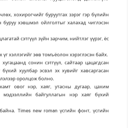
члөх, хохирогчийг буруутгах зэрэг гэр бүлийн
 буруу хэвшмэл ойлголтыг халахад чиглэсэн
лагатай сэтгүүл зүйн зарчим, нийтлэг үүрэг, ёс
 үг хэллэгийг зөв томъёолон хэрэглэсэн байх.
н хугацаанд сонин сэтгүүл, сайтаар цацагдсан
 бүхий хуулбар эсвэл эх хувийг хавсаргасан
тлэлээр оролцож болно.
хамт овог нэр, хаяг, утасны дугаар, цахим
л мэдээллийн байгуллагын нэр хаяг бүхий
байна. Times new roman үсгийн фонт, үсгийн