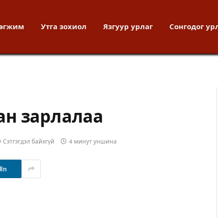
хөгжим
Утга зохиол
Язгуур урлаг
Сонгодог ур
ан зарлалаа
Сэтгэгдэл байхгүй
4 минут уншина
dIn