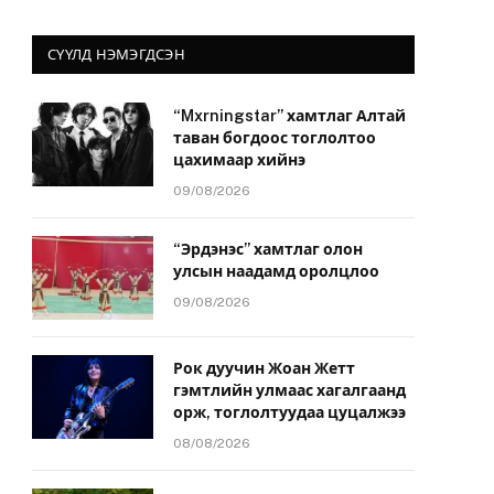
СҮҮЛД НЭМЭГДСЭН
“Mxrningstar” хамтлаг Алтай
таван богдоос тоглолтоо
цахимаар хийнэ
09/08/2026
“Эрдэнэс” хамтлаг олон
улсын наадамд оролцлоо
09/08/2026
Рок дуучин Жоан Жетт
гэмтлийн улмаас хагалгаанд
орж, тоглолтуудаа цуцалжээ
08/08/2026