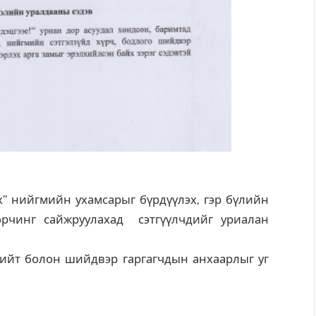
” нийгмийн ухамсарыг бүрдүүлэх, гэр бүлийн
орчинг сайжруулахад сэтгүүлчдийг уриалан
ийт болон шийдвэр гаргагчдын анхаарлыг уг