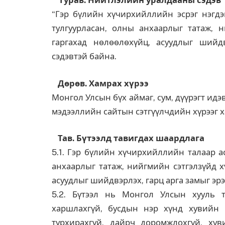
Гурав. Нийтлэлийн уралдааны сэдэв
“Гэр бүлийн хүчирхийллийн эсрэг нэгдэц
тулгуурласан, олны анхаарлыг татаж, 
гаргахад нөлөөлөхүйц, асуудлыг шийд
сэдэвтэй байна.
Дөрөв. Хамрах хүрээ
Монгол Улсын бүх аймаг, сум, дүүрэгт идэ
мэдээллийн сайтын сэтгүүлчдийн хүрээг 
Тав. Бүтээлд тавигдах шаардлага
5.1. Гэр бүлийн хүчирхийллийн талаар а
анхаарлыг татаж, нийгмийн сэтгэлзүйд х
асуудлыг шийдвэрлэх, гарц арга замыг эр
5.2. Бүтээл нь Монгол Улсын хууль т
харшлахгүй, бусдын нэр хүнд хувийн н
турхирахгүй, дайрч доромжлохгүй, ху