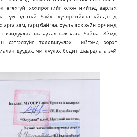
эл өгөхгүй, хохирогчийг олон нийтэд зарлах
т үүсгэдэггүй байх, хүчирхийлэл үйлдэхэд
 арга зам, гарц байгаа, хууль эрх зүйн орчинд
ал хандуулах нь чухал гэж үзэж байна. Иймд
н сэтгэлзүйг төлөвшүүлэх, нийгэмд эерэг
алан дуудах, чиглүүлэх бодит шаардлага зүй