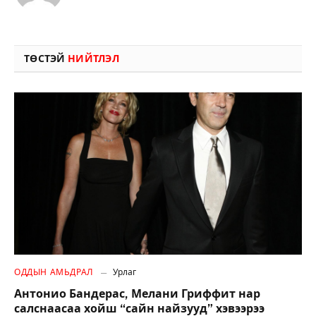
ТӨСТЭЙ
НИЙТЛЭЛ
ОДДЫН АМЬДРАЛ
Урлаг
Антонио Бандерас, Мелани Гриффит нар
салснаасаа хойш “сайн найзууд” хэвээрээ