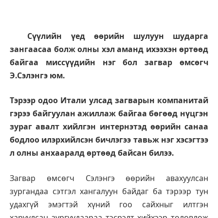
Сүүлийн үед өөрийн шулуун шударга
зангаас
аа
болж олны хэл аманд
ихээхэн
өртөөд
байгаа
миссүүдийн нэг бол загвар өмсөгч
Э.Сэлэнгэ юм.
Тэрээр одоо Итали улсад загварын компанитай
гэрээ байгуулан ажиллаж байгаа бөгөөд нүцгэн
зураг авалт хийлгэн интернэтэд өөрийн санаа
бодлоо илэрхийлсэн бичлэгээ тавьж нэг хэсэгтээ
л олны анхааралд өртөөд байсан билээ.
Загвар өмсөгч Сэлэнгэ өөрийн авахуулсан
зургандаа сэтгэл хангалуун байдаг ба тэрээр тун
удахгүй эмэгтэй хүний гоо сайхныг илтгэн
харуулсан зургуудаараа тэсрэлт хийхээр төлөвлөж