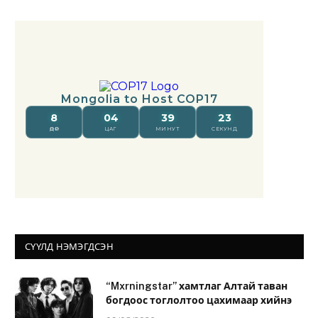
СҮҮЛД НЭМЭГДСЭН
“Mxrningstar” хамтлаг Алтай таван
богдоос тоглолтоо цахимаар хийнэ