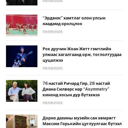
09/08/2026
“Эрдэнэс” хамтлаг олон улсын
наадамд оролцлоо
09/08/2026
Рок дуучин Жоан Жетт гэмтлийн
улмаас хагалгаанд орж, тоглолтуудаа
цуцалжээ
08/08/2026
76 настай Ричард Гир, 28 настай
Диана Силверс нар “Asymmetry”
кинонд хосын дүр бүтээжээ
08/08/2026
Дорно дахины музейн сан хөмрөгт
Максим Горькийн цуглуулгаас бүтээл