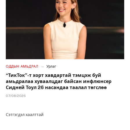
ОДДЫН АМЬДРАЛ
Урлаг
“ТикТок”-т хорт хавдартай тэмцэж буй
амьдралаа хуваалцдаг байсан инфлюнсер
Сидней Тоул 26 насандаа таалал төгслөө
07/08/2026
Сэтгэгдэл хаалттай