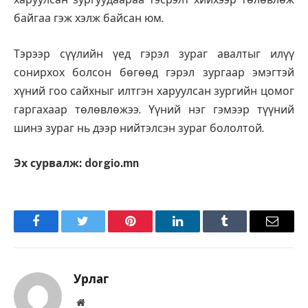
байгаа гэж хэлж байсан юм.
Тэрээр сүүлийн үед гэрэл зураг авалтыг илүү
сонирхох болсон бөгөөд гэрэл зургаар эмэгтэй
хүний гоо сайхныг илтгэн харуулсан зургийн цомог
гаргахаар төлөвлөжээ. Үүний нэг гэмээр түүний
шинэ зураг нь дээр нийтэлсэн зураг бололтой.
Эх сурвалж: dorgio.mn
Facebook
Twitter
Pinterest
LinkedIn
Tumblr
Имэйл
Урлаг
Вэбсайт