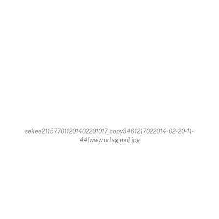
sekee211577011201402201017_copy3461217022014-02-20-11-
44[www.urlag.mn].jpg