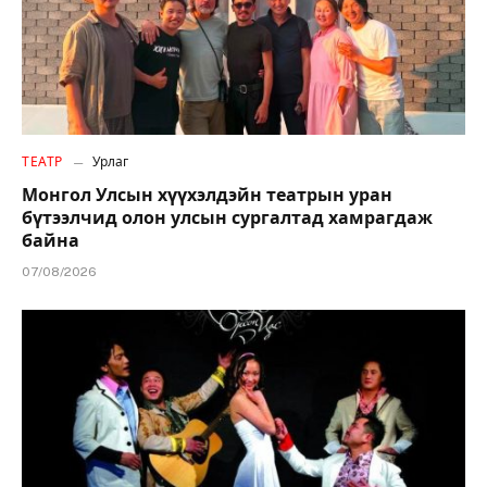
ТЕАТР
Урлаг
Монгол Улсын хүүхэлдэйн театрын уран
бүтээлчид олон улсын сургалтад хамрагдаж
байна
07/08/2026