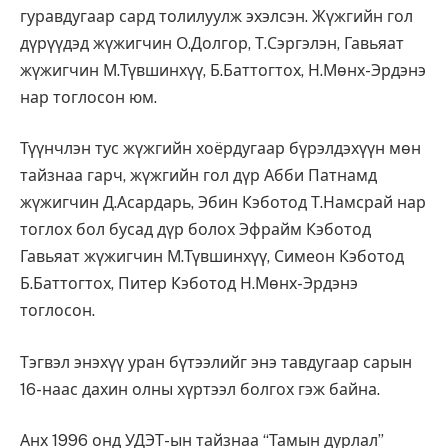
гуравдугаар сард толилуулж эхэлсэн. Жүжгийн гол
дүрүүдэд жүжигчин О.Долгор, Т.Сэргэлэн, Гавьяат
жүжигчин М.Түвшинхүү, Б.Баттогтох, Н.Мөнх-Эрдэнэ
нар тоглосон юм.
Түүнчлэн тус жүжгийн хоёрдугаар бүрэлдэхүүн мөн
тайзнаа гарч, жүжгийн гол дүр Абби Патнамд
жүжигчин Д.Асардарь, Эбин Кэботод Т.Намсрай нар
тоглох бол бусад дүр болох Эфрайм Кэботод
Гавьяат жүжигчин М.Түвшинхүү, Симеон Кэботод
Б.Баттогтох, Питер Кэботод Н.Мөнх-Эрдэнэ
тоглосон.
Тэгвэл энэхүү уран бүтээлийг энэ тавдугаар сарын
16-наас дахин олны хүртээл болгох гэж байна.
Анх 1996 онд УДЭТ-ын тайз­наа “Тамын дурлал”