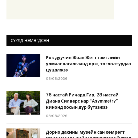
СҮҮЛД НЭМЭГДСЭН
Рок дуучин Жоан Жетт гэмтлийн
улмаас хагалгаанд орж, тоглолтуудаа
цуцалжээ
08/08/2026
76 настай Ричард Гир, 28 настай
Диана Силверс нар “Asymmetry”
кинонд хосын дүр бүтээжээ
08/08/2026
Дорно дахины музейн сан хөмрөгт