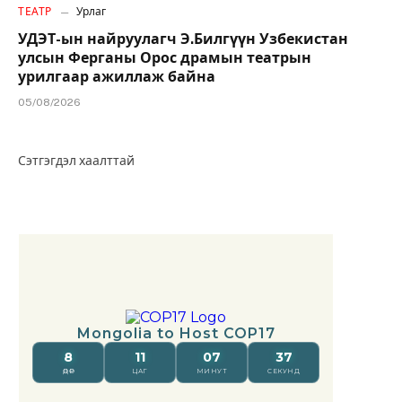
ТЕАТР
Урлаг
УДЭТ-ын найруулагч Э.Билгүүн Узбекистан
улсын Ферганы Орос драмын театрын
урилгаар ажиллаж байна
05/08/2026
Сэтгэгдэл хаалттай