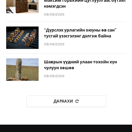
Максим Горькийн цуглуулгаас бүтээл
нэмэгдсэн
08/08/2026
“Дүрслэх урлагийн оюуны өв сан”
тусгай үзэсгэлэнг дэлгэж байна
08/08/2026
Шаврын үүдний улаан тохойн хүн
чулуун хөшөө
08/08/2026
ДАРААХИ