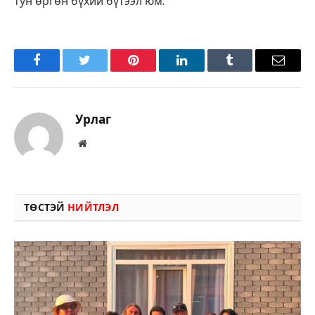
тун өр­гөн бү­хий бүтээл юм.
Facebook
Twitter
Pinterest
LinkedIn
Tumblr
Имэйл
Урлаг
Вэбсайт
ТӨСТЭЙ
НИЙТЛЭЛ