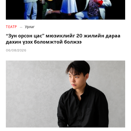
ТЕАТР
Урлаг
“Зун орсон цас” мюзиклийг 20 жилийн дараа
дахин үзэх боломжтой болжээ
06/08/2026