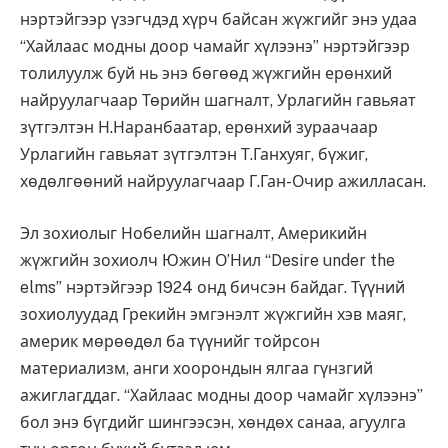
нэртэйгээр үзэгчдэд хүрч байсан жүжгийг энэ удаа
“Хайлаас модны доор чамайг хүлээнэ” нэртэйгээр
толилуулж буй нь энэ бөгөөд жүж­­гийн ерөнхий
найруу­лаг­чаар Төрийн шаг­налт, Урлагийн гавьяат
зүтгэлтэн Н.Наран­баа­тар, ерөнхий зураачаар
Урлагийн гавьяат зүтгэл­тэн Т.Ганхуяг, бүжиг,
хөдөлгөөний най­руу­­лаг­чаар Г.Ган-Очир ажил­ласан.
Эл зохиолыг Но­белийн шаг­налт, Америкийн
жүжгийн зохиолч Южин О’Ни­л “Desire under the
elms” нэртэйгээр 1924 онд бичсэн байдаг. Түү­ний
зохиолуудад Гре­кийн эмгэнэлт жүж­гийн хэв маяг,
америк мө­­рөө­дөл ба түүнийг тойрсон
материализм, анги хоо­рон­дын ялгаа гүнз­гий
ажиглагддаг. “Хай­лаас модны доор ча­майг хүлээнэ”
бол энэ бүг­дийг шин­гээсэн, хөн­дөх санаа, агуулга