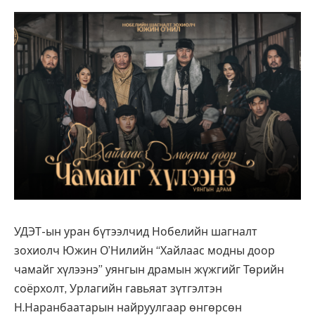
УДЭТ-ын уран бүтээлчид Нобелийн шагналт
зохиолч Южин О’Нилийн “Хайлаас модны доор
чамайг хүлээнэ” уянгын драмын жүжгийг Төрийн
соёрхолт, Урлагийн гавьяат зүтгэлтэн
Н.Наранбаатарын найруулгаар өнгөрсөн