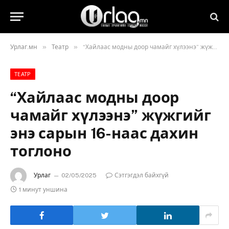
»
»
Урлаг.мн
Театр
“Хайлаас модны доор чамайг хүлээнэ” жүжгийг энэ сарын 16-наас дахин тоглоно
ТЕАТР
“Хайлаас модны доор
чамайг хүлээнэ” жүжгийг
энэ сарын 16-наас дахин
тоглоно
Урлаг
02/05/2025
Сэтгэгдэл байхгүй
1 минут уншина