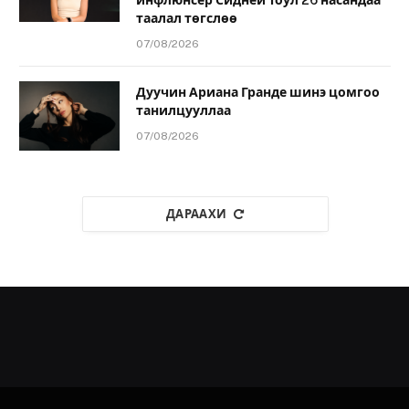
инфлюнсер Сидней Тоул 26 насандаа
таалал төгслөө
07/08/2026
Дуучин Ариана Гранде шинэ цомгоо
танилцууллаа
07/08/2026
ДАРААХИ