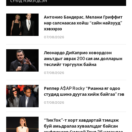
СҮҮЛД НЭМЭГДСЭН
Антонио Бандерас, Мелани Гриффит
нар салснаасаа хойш “сайн найзууд”
хэвээрээ
07/08/2026
Леонардо ДиКаприо ховордсон
амьтдыг аврах 200 сая ам.долларын
төслийг тэргүүлж байна
07/08/2026
Реппер A$AP Rocky “Рианна яг одоо
студид шинэ дуугаа хийж байгаа” гэв
07/08/2026
“ТикТок”-т хорт хавдартай тэмцэж
буй амьдралаа хуваалцдаг байсан