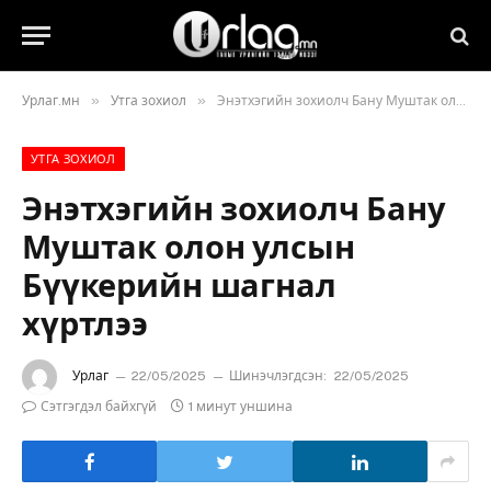
»
»
Урлаг.мн
Утга зохиол
Энэтхэгийн зохиолч Бану Муштак олон улсын Бүүкерийн шагнал хүртлээ
УТГА ЗОХИОЛ
Энэтхэгийн зохиолч Бану
Муштак олон улсын
Бүүкерийн шагнал
хүртлээ
Урлаг
22/05/2025
Шинэчлэгдсэн:
22/05/2025
Сэтгэгдэл байхгүй
1 минут уншина