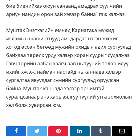
бие биенийхээ оюун санаанд амьдрах сүүлчийн
ариун нандин орон зай хэвээр байна” гэж хэлжээ.
Муштак Энэтхэгийн өмнөд Карнатака мужид
исламын шашинтнууд амьдардаг нэгэн жижиг
хотод өссөн бөгөөд мужийн охидын адил сургуульд
байхдаа төрөлх урду хэлээр коран судрыг судалжээ.
Гэвч төрийн албан хаагч аав нь түүний төлөө илүү
ихийг хүсэж, найман настайд нь каннада хэлээр
сургалтаа явуулдаг сүмийн сургуульд оруулсан
байна. Муштак каннада хэлээр эрчимтэй
суралцсанаар энэ харь аялгуу түүний утга зохиолын
хэл болж хувирсан юм.
Facebook
Twitter
Pinterest
LinkedIn
Tumblr
Имэйл