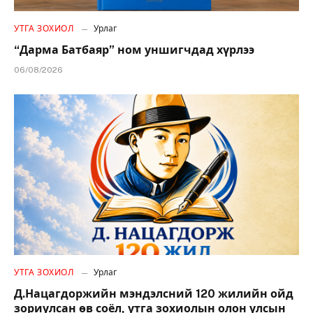
УТГА ЗОХИОЛ
Урлаг
“Дарма Батбаяр” ном уншигчдад хүрлээ
06/08/2026
УТГА ЗОХИОЛ
Урлаг
Д.Нацагдоржийн мэндэлсний 120 жилийн ойд
зориулсан өв соёл, утга зохиолын олон улсын