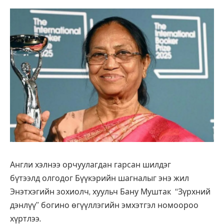
Англи хэлнээ орчуулагдан гарсан шилдэг
бүтээлд олгодог Бүүкэрийн шагналыг энэ жил
Энэтхэгийн зохиолч, хуульч Бану Муштак “Зүрхний
дэнлүү” богино өгүүллэгийн эмхэтгэл номоороо
хүртлээ.