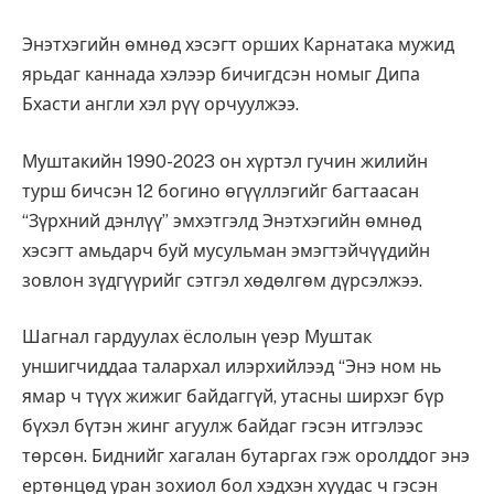
Энэтхэгийн өмнөд хэсэгт орших Карнатака мужид
ярьдаг каннада хэлээр бичигдсэн номыг Дипа
Бхасти англи хэл рүү орчуулжээ.
Муштакийн 1990-2023 он хүртэл гучин жилийн
турш бичсэн
12 богино өгүүллэгийг багтаасан
“Зүрхний дэнлүү” эмхэтгэлд Энэтхэгийн өмнөд
хэсэгт амьдарч буй мусульман эмэгтэйчүүдийн
зовлон зүдгүүрийг сэтгэл хөдөлгөм дүрсэлжээ.
Шагнал гардуулах ёслолын үеэр Муштак
уншигчиддаа талархал илэрхийлээд “Энэ ном нь
ямар ч түүх жижиг байдаггүй, утасны ширхэг бүр
бүхэл бүтэн жинг агуулж байдаг гэсэн итгэлээс
төрсөн. Биднийг хагалан бутаргах гэж оролддог энэ
ертөнцөд уран зохиол бол хэдхэн хуудас ч гэсэн