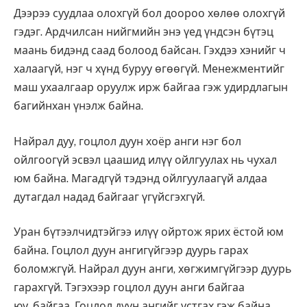
Дээрээ суудлаа олохгүй бол доороо хөлөө олохгүй
гэдэг. Ардчилсан нийгмийн энэ үед үндсэн бүтэц
маань бидэнд саад болоод байсан. Гэхдээ хэнийг ч
халаагүй, нэг ч хүнд буруу өгөөгүй. Менежментийг
маш ухаалгаар оруулж ирж байгаа гэж удирдлагын
багийнхан үнэлж байна.
Найрал дуу, гоцлол дуун хоёр анги нэг бол
ойлгоогүй эсвэл цаашид илүү ойлгуулах нь чухал
юм байна. Магадгүй тэдэнд ойлгуулаагүй алдаа
дутагдал надад байгааг үгүйсгэхгүй.
Уран бүтээлчидтэйгээ илүү ойртож ярих ёстой юм
байна. Гоцлол дуун ангигүйгээр дуурь гарах
боломжгүй. Найрал дуун анги, хөгжимгүйгээр дуурь
гарахгүй. Тэгэхээр гоцлол дуун анги байгаа
юу, байгаа. Гоцлол дуун ангийг устгах гэж байна