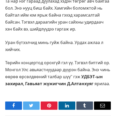
Та нар нэг гараад дуулахад хэдэн төгрөг авч байгаа
бол. Энэ нууц биш байх. Хамгийн боломжтой нь
байтал ийм юм ярьж байна гэхэд харамсалтай
байсан. Тэгвэл дараагийн уран сайхны удирдаач
хэн байх вэ, шийдлүүдээ гаргаж ир.
Уран бүтээлчид минь гуйж байна. Урдах ажлаа л
хийчих.
Төрийн концертод орохгүй гэл үү. Тэгвэл битгий ор.
Монгол Улс авьяастнуудаар дүүрэн байна. Энэ чинь
өөрөө өрсөлдөөний талбар шүү” гэж
УДБЭТ-ын
захирал, Гавьяат жүжигчин Д.Алтанхуяг
ярилаа.
Facebook
Twitter
Pinterest
LinkedIn
Tumblr
Имэйл