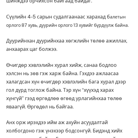
шинждээ орчихсон байгаад байдаг.
Сүүлийн 4-5 сарын судалгаанаас харахад б
алетын
орлого 87 хувь, д
уурийн орлого 13 хувийг бүрдүүлж байна.
Дуурийнхан дуурийнхаа хөгжлийн төлөө ажиллах,
анхаарах цаг болжээ.
Өчигдөр хэвлэлийн хурал хийж, санаа бодлоо
хэлсэн нь зөв гэж харж байна. Гэхдээ ажлаасаа
халагдсан хүн өчигдөр хэвлэлийн бага хурал дээр
гол дүрд тоглож байна. Тэр хүн “хүүхэд харах
хүнгүй” гээд өргөдлөө өгөөд урлагийнхаа төлөө
яваагүй. Өргөдөл нь байгаа.
Анх орж ирэхдээ ийм аж ахуйн асуудалтай
холбогдоно гэж үнэхээр бодсонгүй. Бидэнд хийх