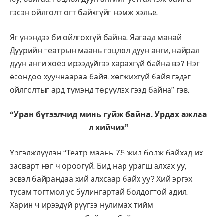
гэсэн ойлголт огт байхгүйг нэмж хэлье.
Яг үнэндээ би ойлгохгүй байна. Яагаад манай
Дуурийн театрын маань гоцлол дуун анги, найрал
дуун анги хоёр ирээдүйгээ харахгүй байна вэ? Нэг
ёсондоо хуучнаараа байя, хөгжихгүй байя гэдэг
ойлголтыг ард түмэнд төрүүлэх гээд байна” гэв.
“Уран бүтээлчид минь гуйж байна. Урдах ажлаа
л хийчих”
Үргэлжлүүлэн “Театр маань 75 жил болж байхад их
засварт нэг ч ороогүй. Бид нар урагш алхах уу,
эсвэл байрандаа хий алхсаар байх уу? Хий эргэх
тусам тогтмол ус булингартай болдогтой адил.
Харин ч ирээдүй рүүгээ нулимах тийм