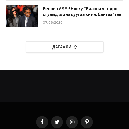
Реппер A$AP Rocky “Рианна яг одоо
студид шинэ дуугаа хийж байгаа” гэв
07/08/2026
ДАРААХИ
Facebook
Twitter
Instagram
Pinterest