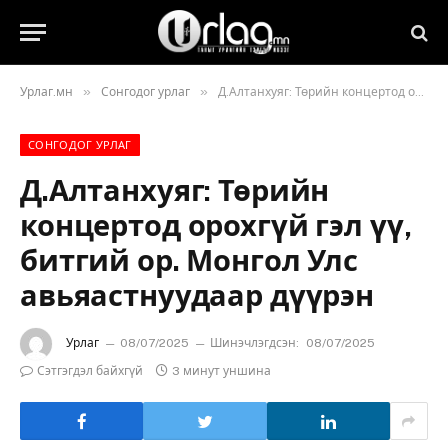
»
»
Урлаг.мн
Сонгодог урлаг
Д.Алтанхуяг: Төрийн концертод орохгүй гэл үү, битгий ор. Монгол Улс авьяастнуудаар дүүрэн
СОНГОДОГ УРЛАГ
Д.Алтанхуяг: Төрийн
концертод орохгүй гэл үү,
битгий ор. Монгол Улс
авьяастнуудаар дүүрэн
Урлаг
08/07/2025
Шинэчлэгдсэн:
08/07/2025
Сэтгэгдэл байхгүй
3 минут уншина