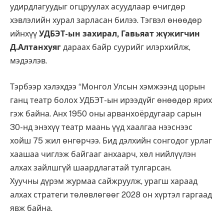
удирдлагуудыг огцруулах асуудлаар өчигдөр
хэвлэлийн хурал зарласан билээ. Тэгвэл өнөөдөр
ийнхүү
УДБЭТ-ын захирал, Гавьяат жүжигчин
Д.Алтанхуяг
дараах байр суурийг илэрхийлж,
мэдээлэв.
Тэрбээр хэлэхдээ “Монгол Улсын хэмжээнд цорын
ганц театр болох УДБЭТ-ын ирээдүйг өнөөдөр ярих
гэж байна. Анх 1950 оны арванхоёрдугаар сарын
30-нд энэхүү театр маань үүд хаалгаа нээснээс
хойш 75 жил өнгөрчээ. Бид дэлхийн сонгодог урлаг
хаашаа чиглэж байгааг анхаарч, хөл нийлүүлэн
алхах зайлшгүй шаардлагатай тулгарсан.
Хуучны дүрэм журмаа сайжруулж, урагш хараад
алхах стратеги төлөвлөгөөг 2028 он хүртэл гаргаад
явж байна.