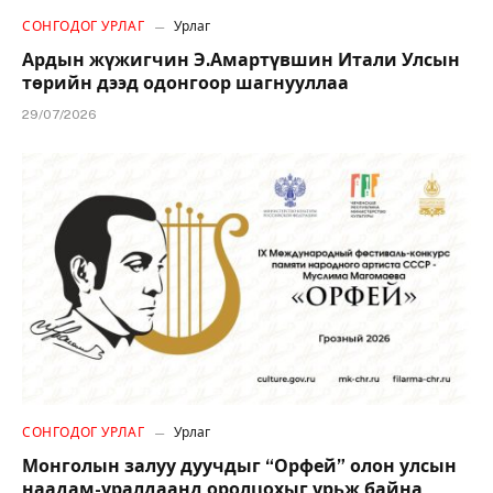
СОНГОДОГ УРЛАГ
Урлаг
Ардын жүжигчин Э.Амартүвшин Итали Улсын
төрийн дээд одонгоор шагнууллаа
29/07/2026
СОНГОДОГ УРЛАГ
Урлаг
Монголын залуу дуучдыг “Орфей” олон улсын
наадам-уралдаанд оролцохыг урьж байна