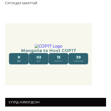
Сэтгэгдэл хаалттай
СҮҮЛД НЭМЭГДСЭН