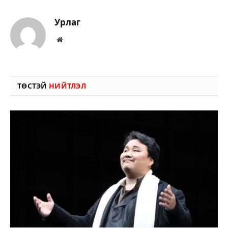
Урлаг
Вэбсайт
ТӨСТЭЙ
НИЙТЛЭЛ