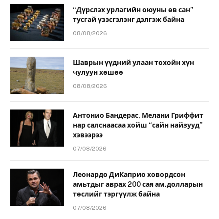
“Дүрслэх урлагийн оюуны өв сан”
тусгай үзэсгэлэнг дэлгэж байна
08/08/2026
Шаврын үүдний улаан тохойн хүн
чулуун хөшөө
08/08/2026
Антонио Бандерас, Мелани Гриффит
нар салснаасаа хойш “сайн найзууд”
хэвээрээ
07/08/2026
Леонардо ДиКаприо ховордсон
амьтдыг аврах 200 сая ам.долларын
төслийг тэргүүлж байна
07/08/2026