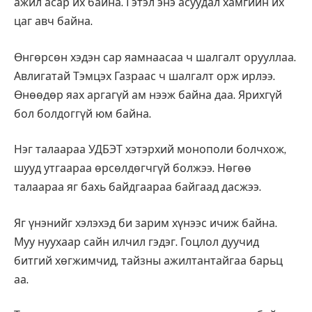
ажил асар их байна. Гэтэл энэ асуудал хамгийн их
цаг авч байна.
Өнгөрсөн хэдэн сар яамнаасаа ч шалгалт орууллаа.
Авлигатай Тэмцэх Газраас ч шалгалт орж ирлээ.
Өнөөдөр яах аргагүй ам нээж байна даа. Ярихгүй
бол болдоггүй юм байна.
Нэг талаараа УДБЭТ хэтэрхий монополи болчхож,
шууд утгаараа өрсөлдөгчгүй болжээ. Нөгөө
талаараа яг бахь байдгаараа байгаад дасжээ.
Яг үнэнийг хэлэхэд би зарим хүнээс ичиж байна.
Муу нуухаар сайн илчил гэдэг. Гоцлол дуучид
битгий хөгжимчид, тайзны ажилтантайгаа барьц
аа.