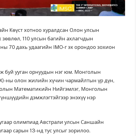
йн Көүст хотноо хуралдсан Олон улсын
зөвлөл, 110 улсын багийн ахлагчдын
ны 70 дахь удаагийн IMO-г эх орондоо зохион
ж буй ууган орнуудын нэг юм. Монголын
-ны олон жилийн хүчин чармайлтын үр дүн,
голын Математикийн Нийгэмлэг, Монголын
үншүүдийн дэмжлэгтэйгээр энэхүү нэр
угаар олимпиад Австрали улсын Саншайн
гаар сарын 13-нд тус улсыг зорилоо.