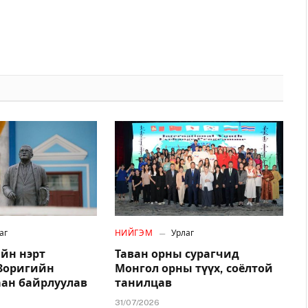
аг
НИЙГЭМ
Урлаг
йн нэрт
Таван орны сурагчид
.Зоригийн
Монгол орны түүх, соёлтой
аан байрлуулав
танилцав
31/07/2026