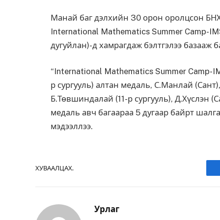
Манай баг дэлхийн 30 орон оролцсон БН
International Mathematics Summer Camp-IM
дугуйлан)-д хамрагдаж бэлтгэлээ базааж б
“International Mathematics Summer Camp-IM
р сургууль) алтан медаль, С.Манлай (Сант
Б.Төвшиндалай (11-р сургууль), Д.Хүслэн (Са
медаль авч багаараа 5 дугаар байрт шалг
мэдээллээ.
ХУВААЛЦАХ.
Урлаг