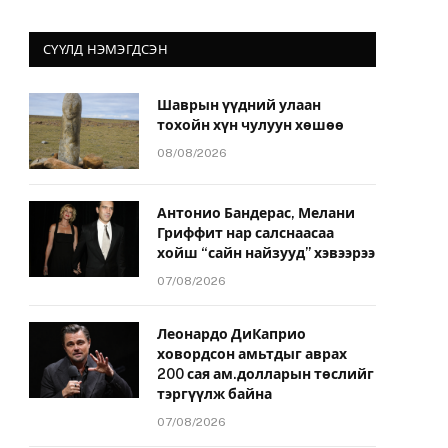
СҮҮЛД НЭМЭГДСЭН
Шаврын үүдний улаан
тохойн хүн чулуун хөшөө
08/08/2026
Антонио Бандерас, Мелани
Гриффит нар салснаасаа
хойш “сайн найзууд” хэвээрээ
07/08/2026
Леонардо ДиКаприо
ховордсон амьтдыг аврах
200 сая ам.долларын төслийг
тэргүүлж байна
07/08/2026