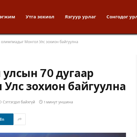
хөгжим
Утга зохиол
Язгуур урлаг
Сонгодог ур
 олимпиадыг Монгол Улс зохион байгуулна
улсын 70 дугаар
Улс зохион байгуулна
Сэтгэгдэл байхгүй
1 минут уншина
dIn