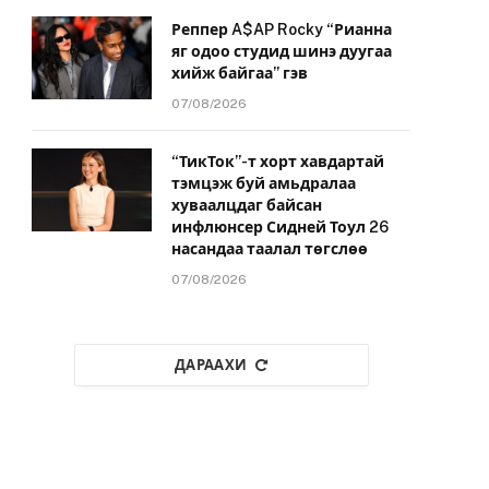
Реппер A$AP Rocky “Рианна
яг одоо студид шинэ дуугаа
хийж байгаа” гэв
07/08/2026
“ТикТок”-т хорт хавдартай
тэмцэж буй амьдралаа
хуваалцдаг байсан
инфлюнсер Сидней Тоул 26
насандаа таалал төгслөө
07/08/2026
ДАРААХИ