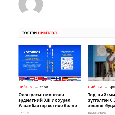
ТӨСТЭЙ
НИЙТЛЭЛ
НИЙГЭМ
Урлаг
НИЙГЭМ
Урл
Олон улсын монголч
Төр, нийгми
эрдэмтний XIII их хурал
зүтгэлтэн С
Улаанбаатар хотноо болно
хөшөөг буц
05/08/2026
03/08/2026