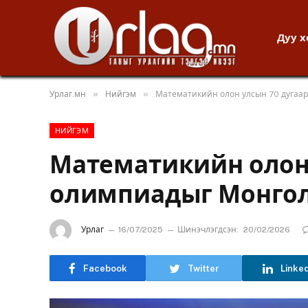
Дуу 
»
»
Урлаг.мн
Нийгэм
Математикийн олон улсын 70 дугаар
НИЙГЭМ
Математикийн олон 
олимпиадыг Монгол 
Урлаг
16/07/2025
Шинэчлэгдсэн:
20/02/2026
Facebook
Twitter
Linke