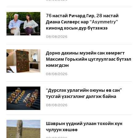
76 настай Ричард Гир, 28 настай
Диана Силверс нар “Asymmetry”
кинонд хосын дүр бүтээжээ
08/08/2026
Дорно дахины музейн сан хөмрөгт
Максим Горькийн цуглуулгаас бүтээл
нэмэгдсэн
08/08/2026
“Дүрслэх урлагийн оюуны өв сан”
тусгай үзэсгэлэнг дэлгэж байна
08/08/2026
Шаврын үүдний улаан тохойн хүн
чулуун хөшөө