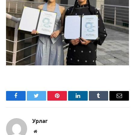
Facebook
Twitter
Pinterest
LinkedIn
Tumblr
Имэйл
Урлаг
Вэбсайт