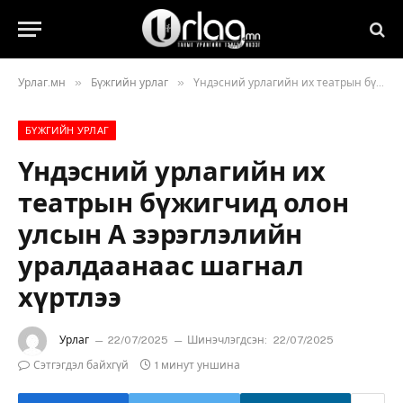
»
»
Урлаг.мн
Бүжгийн урлаг
Үндэсний урлагийн их театрын бүжигчид олон улсын А зэрэглэлийн уралдаанаас шагнал хүртлээ
БҮЖГИЙН УРЛАГ
Үндэсний урлагийн их
театрын бүжигчид олон
улсын А зэрэглэлийн
уралдаанаас шагнал
хүртлээ
Урлаг
22/07/2025
Шинэчлэгдсэн:
22/07/2025
Сэтгэгдэл байхгүй
1 минут уншина