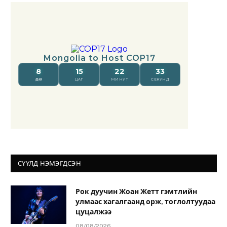
СҮҮЛД НЭМЭГДСЭН
Рок дуучин Жоан Жетт гэмтлийн
улмаас хагалгаанд орж, тоглолтуудаа
цуцалжээ
08/08/2026