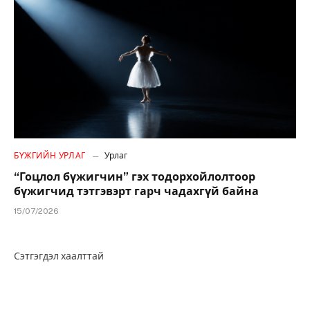
БҮЖГИЙН УРЛАГ
Урлаг
“Гоцлол бүжигчин” гэх тодорхойлолтоор
бүжигчид тэтгэвэрт гарч чадахгүй байна
15/07/2026
Сэтгэгдэл хаалттай