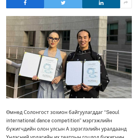
Өмнөд Солонгост зохион байгуулагддаг “Seoul
international dance competition” мэргэжлийн
бүжигчдийн олон улсын А зэрэглэлийн уралдаанд
Үндэсний урлагийн их театрын гоцлол бүжигчин