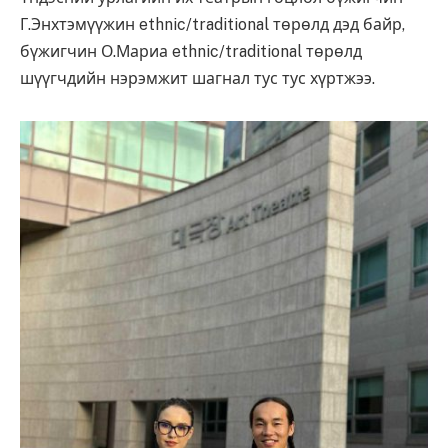
Г.Энхтэмүүжин ethnic/traditional төрөлд дэд байр,
бүжигчин О.Мариа ethnic/traditional төрөлд
шүүгчдийн нэрэмжит шагнал тус тус хүртжээ.