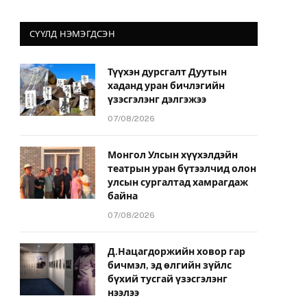
СҮҮЛД НЭМЭГДСЭН
Түүхэн дурсгалт Дуутын
хаданд уран бичлэгийн
үзэсгэлэнг дэлгэжээ
07/08/2026
Монгол Улсын хүүхэлдэйн
театрын уран бүтээлчид олон
улсын сургалтад хамрагдаж
байна
07/08/2026
Д.Нацагдоржийн ховор гар
бичмэл, эд өлгийн зүйлс
бүхий тусгай үзэсгэлэнг
нээлээ