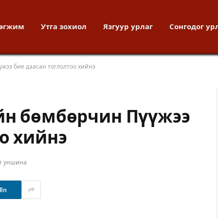
хөгжим
Утга зохиол
Язгуур урлаг
Сонгодог ур
үжээ бие даасан тоглолтоо хийнэ
йн бөмбөрчин Пүүжээ
о хийнэ
ут уншина
dIn