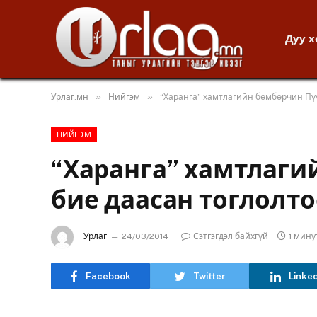
Дуу 
»
»
Урлаг.мн
Нийгэм
“Харанга” хамтлагийн бөмбөрчин Пү
НИЙГЭМ
“Харанга” хамтлаги
бие даасан тоглолто
Урлаг
24/03/2014
Сэтгэгдэл байхгүй
1 мин
Facebook
Twitter
Linke