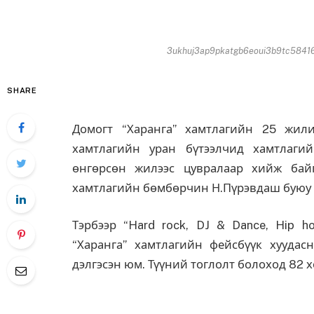
3ukhuj3ap9pkatgb6eoui3b9tc58416
SHARE
Домогт “Харанга” хамтлагийн 25 жил
хамтлагийн уран бүтээлчид хамтлаги
өнгөрсөн жилээс цувралаар хийж байг
хамтлагийн бөмбөрчин Н.Пүрэвдаш буюу П
Тэрбээр “Hard rock, DJ & Dance, Hip h
“Харанга” хамтлагийн фейсбүүк хуудас
дэлгэсэн юм. Түүний тоглолт болоход 82 х