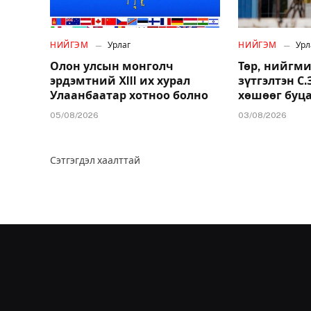
НИЙГЭМ
Урлаг
НИЙГЭМ
Урл
Олон улсын монголч
Төр, нийгми
эрдэмтний XIII их хурал
зүтгэлтэн С
Улаанбаатар хотноо болно
хөшөөг буц
05/08/2026
03/08/2026
Сэтгэгдэл хаалттай