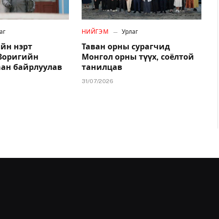
аг
НИЙГЭМ
Урлаг
йн нэрт
Таван орны сурагчид
.Зоригийн
Монгол орны түүх, соёлтой
аан байрлуулав
танилцав
31/07/2026