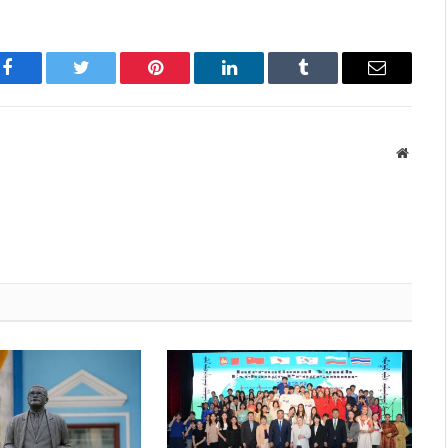
Facebook
Twitter
Pinterest
LinkedIn
Tumblr
Имэйл
Вэбса