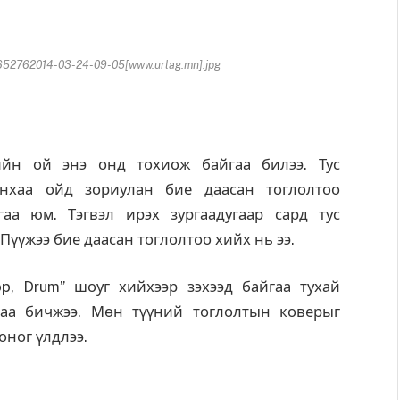
52762014-03-24-09-05[www.urlag.mn].jpg
ийн ой энэ онд тохиож байгаа билээ. Тус
йнхаа ойд зориулан бие даасан тоглолтоо
аа юм. Тэгвэл ирэх зургаадугаар сард тус
үүжээ бие даасан тоглолтоо хийх нь ээ.
op, Drum” шоуг хийхээр зэхээд байгаа тухай
наа бичжээ. Мөн түүний тоглолтын коверыг
оног үлдлээ.