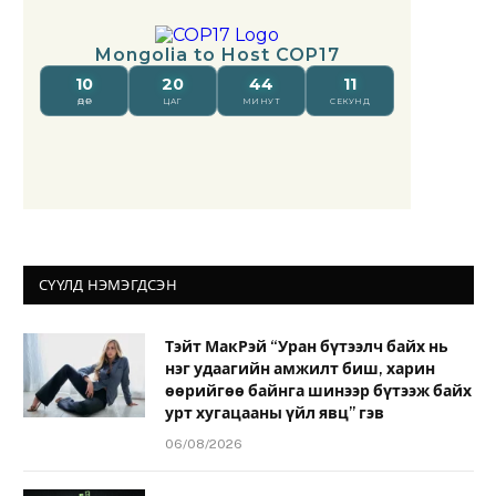
СҮҮЛД НЭМЭГДСЭН
Тэйт МакРэй “Уран бүтээлч байх нь
нэг удаагийн амжилт биш, харин
өөрийгөө байнга шинээр бүтээж байх
урт хугацааны үйл явц” гэв
06/08/2026