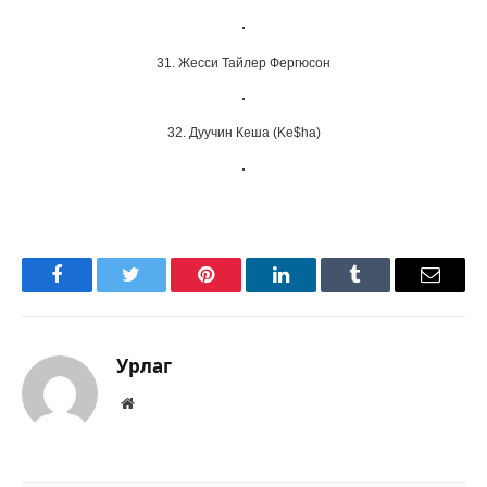
31. Жесси Тайлер Фергюсон
32. Дуучин Кеша (Ke$ha)
Facebook
Twitter
Pinterest
LinkedIn
Tumblr
Имэйл
Урлаг
Вэбсайт