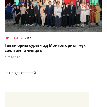
НИЙГЭМ
Урлаг
Таван орны сурагчид Монгол орны түүх,
соёлтой танилцав
31/07/2026
Сэтгэгдэл хаалттай