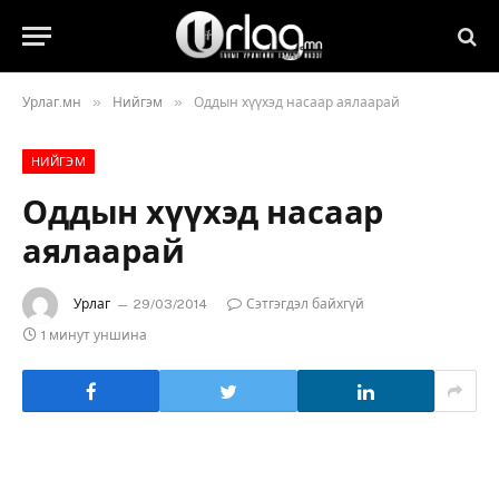
»
»
Урлаг.мн
Нийгэм
Оддын хүүхэд насаар аялаарай
НИЙГЭМ
Оддын хүүхэд насаар
аялаарай
Урлаг
29/03/2014
Сэтгэгдэл байхгүй
1 минут уншина