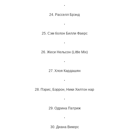
24. Расселл Брэнд
25. Сэм болон Билли Фаерс
26. Жеси Нельсон (Little Mix)
27. Хлоя Кардашян
28. Пэрис, Бэррон, Ники Хилтон нар
29. Одрина Патриж
30. Диана Викерс