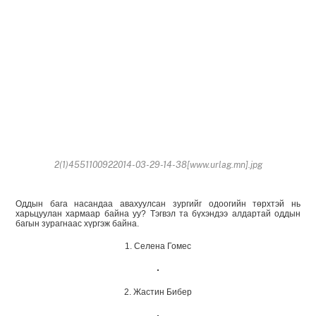
2(1)4551100922014-03-29-14-38[www.urlag.mn].jpg
Оддын бага насандаа авахуулсан зургийг одоогийн төрхтэй нь
харьцуулан хармаар байна уу? Тэгвэл та бүхэндээ алдартай оддын
багын зурагнаас хүргэж байна.
1. Селена Гомес
2. Жастин Бибер