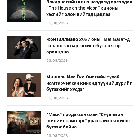
Локарногийн кино наадамд өрсөлдөх
“The House on the Moon” киноны
хэсгийг олон нийтэд цацлаа
06/08/2026
Жон Галлиано 2027 оны “Met Gala”-д
голлох загвар зохион бүтээгчээр
оролцоно
06/08/2026
Мишель Йео Ёко Оногийн тухай
намтарчилсан кинонд түүний дүрийг
бүтээхийг хүсдэг
06/08/2026
“Маск” продакшныхан “Сүүлчийн
шилийн сайн эрс” уран сайхны киног
бүтээж байна
06/08/2026