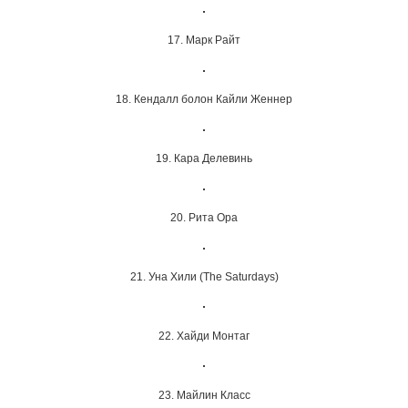
17. Марк Райт
18. Кендалл болон Кайли Женнер
19. Кара Делевинь
20. Рита Ора
21. Уна Хили (The Saturdays)
22. Хайди Монтаг
23. Майлин Класс