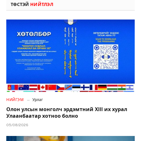
ТӨСТЭЙ
НИЙТЛЭЛ
НИЙГЭМ
Урлаг
Олон улсын монголч эрдэмтний XIII их хурал
Улаанбаатар хотноо болно
05/08/2026