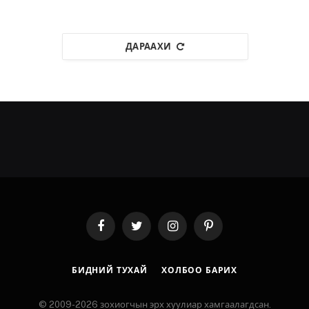
ДАРААХИ
Facebook
Twitter
Instagram
Pinterest
БИДНИЙ ТУХАЙ
ХОЛБОО БАРИХ
© 2009-2026 зохиогчын эрх хуулиар хамгаалагдсан.