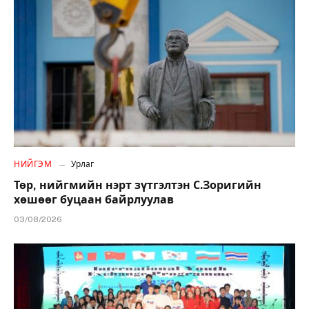
НИЙГЭМ
Урлаг
Төр, нийгмийн нэрт зүтгэлтэн С.Зоригийн
хөшөөг буцаан байрлуулав
03/08/2026