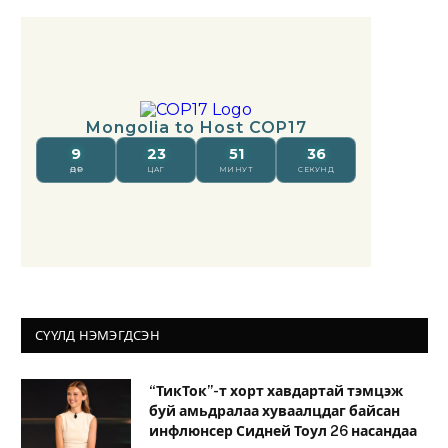
СҮҮЛД НЭМЭГДСЭН
“ТикТок”-т хорт хавдартай тэмцэж
буй амьдралаа хуваалцдаг байсан
инфлюнсер Сидней Тоул 26 насандаа