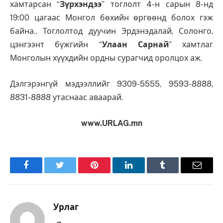
хамтарсан “
Зүрхэндээ
” тоглолт 4-н сарын 8-нд
19:00 цагаас Монгол бөхийн өргөөнд болох гэж
байна.. Тоглолтод дуучин Эрдэнэдалай, Солонго,
цэнгээнт бүжгийн “
Улаан Сарнай
” хамтлаг
Монголын хүүхдийн ордны сурагчид оролцох аж.
Дэлгэрэнгүй мэдээллийг 9309-5555, 9593-8888,
8831-8888 утаснаас аваарай.
www.URLAG.mn
Facebook
Twitter
Pinterest
LinkedIn
Tumblr
Имэйл
Урлаг