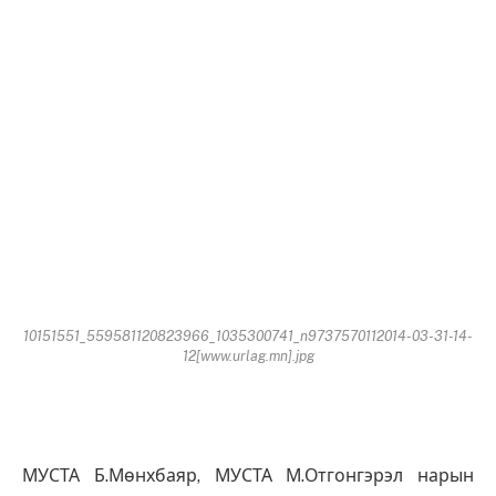
10151551_559581120823966_1035300741_n9737570112014-03-31-14-
12[www.urlag.mn].jpg
МУСТА Б.Мөнхбаяр, МУСТА М.Отгонгэрэл нарын