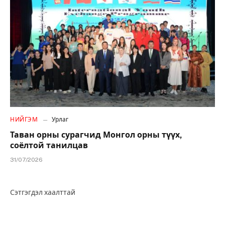
НИЙГЭМ
Урлаг
Таван орны сурагчид Монгол орны түүх,
соёлтой танилцав
31/07/2026
Сэтгэгдэл хаалттай