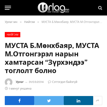
»
»
Урлаг.мн
Нийгэм
МУСТА Б.Мөнхбаяр, МУСТА М.Отгонгэрэл нарын хамтарсан “Зүрхэндээ” тоглолт болно
НИЙГЭМ
МУСТА Б.Мөнхбаяр, МУСТА
М.Отгонгэрэл нарын
хамтарсан “Зүрхэндээ”
тоглолт болно
Урлаг
31/03/2014
Сэтгэгдэл байхгүй
1 минут уншина