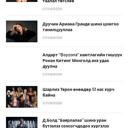
таалал төгслөө
07/08/2026
Дуучин Ариана Гранде шинэ цомгоо
танилцууллаа
07/08/2026
Алдарт “Boyzone” хамтлагийн гишүүн
Ронан Китинг Монголд анх удаа
дуулна
07/08/2026
Шарлиз Терон өнөөдөр 51 нас хүрч
байна
07/08/2026
Д.Болд “Баярлалаа” шинэ уран
бүтээлээ сонсогчдодоо хүргэлээ