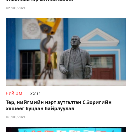
05/08/2026
НИЙГЭМ
Урлаг
Төр, нийгмийн нэрт зүтгэлтэн С.Зоригийн
хөшөөг буцаан байрлуулав
03/08/2026