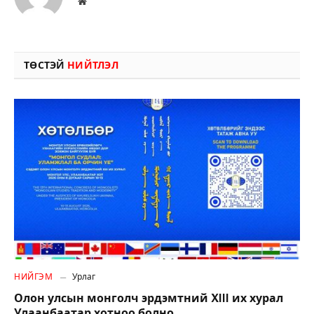
Вэбсайт
ТӨСТЭЙ
НИЙТЛЭЛ
НИЙГЭМ
Урлаг
Олон улсын монголч эрдэмтний XIII их хурал
Улаанбаатар хотноо болно