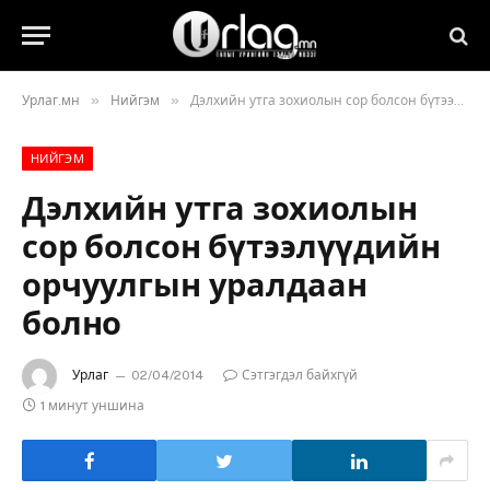
»
»
Урлаг.мн
Нийгэм
Дэлхийн утга зохиолын сор болсон бүтээлүүдийн орчуулгын уралдаан болно
НИЙГЭМ
Дэлхийн утга зохиолын
сор болсон бүтээлүүдийн
орчуулгын уралдаан
болно
Урлаг
02/04/2014
Сэтгэгдэл байхгүй
1 минут уншина