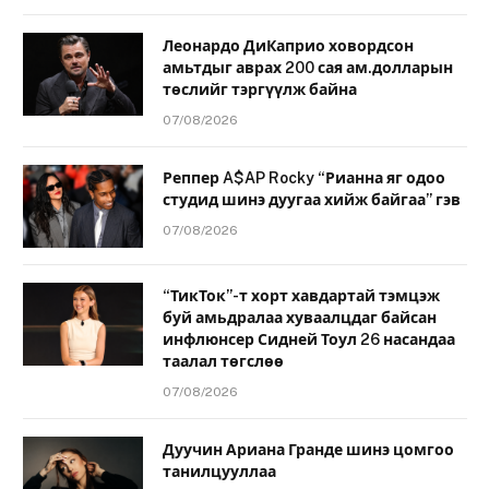
Леонардо ДиКаприо ховордсон
амьтдыг аврах 200 сая ам.долларын
төслийг тэргүүлж байна
07/08/2026
Реппер A$AP Rocky “Рианна яг одоо
студид шинэ дуугаа хийж байгаа” гэв
07/08/2026
“ТикТок”-т хорт хавдартай тэмцэж
буй амьдралаа хуваалцдаг байсан
инфлюнсер Сидней Тоул 26 насандаа
таалал төгслөө
07/08/2026
Дуучин Ариана Гранде шинэ цомгоо
танилцууллаа