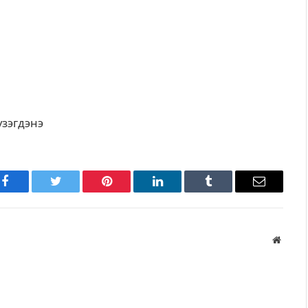
үзэгдэнэ
Facebook
Twitter
Pinterest
LinkedIn
Tumblr
Имэйл
Вэбса