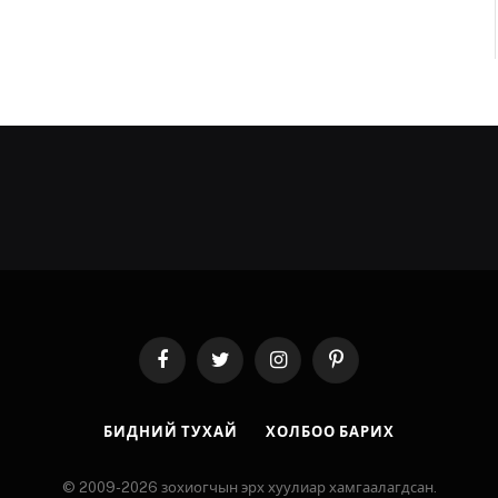
Facebook
Twitter
Instagram
Pinterest
БИДНИЙ ТУХАЙ
ХОЛБОО БАРИХ
© 2009-2026 зохиогчын эрх хуулиар хамгаалагдсан.