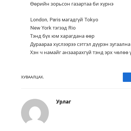
Өөрийн зорьсон газартаа би хүрнэ
London, Paris магадгүй Tokyo
New York тэгээд Rio
Тэнд бүх юм харагдана өөр
Дураараа хүслээрээ сэтгэл дүүрэн зугаална
Хэн ч намайг анзаарахгүй тэнд эрх чөлөө 
ХУВААЛЦАХ.
Урлаг