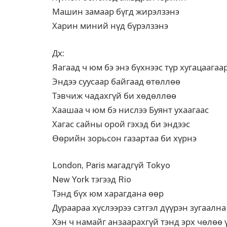
Машин замаар бүгд жирэлзэнэ
Харин миний нүд бүрэлзэнэ
Дх:
Яагаад ч юм бэ энэ бүхнээс түр хугацаагаа
Эндээ суусаар байгаад өтөллөө
Тэвчиж чадахгүй би хөдөллөө
Хаашаа ч юм бэ нислээ Буянт ухаагаас
Хагас сайны орой гэхэд би эндээс
Өөрийн зорьсон газартаа би хүрнэ
London, Paris магадгүй Tokyo
New York тэгээд Rio
Тэнд бүх юм харагдана өөр
Дураараа хүслээрээ сэтгэл дүүрэн зугаална
Хэн ч намайг анзаарахгүй тэнд эрх чөлөө 