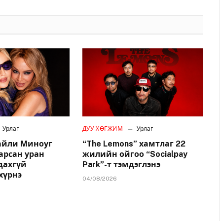
Урлаг
ДУУ ХӨГЖИМ
Урлаг
айли Миноуг
“The Lemons” хамтлаг 22
арсан уран
жилийн ойгоо “Socialpay
удахгүй
Park”-т тэмдэглэнэ
хүрнэ
04/08/2026