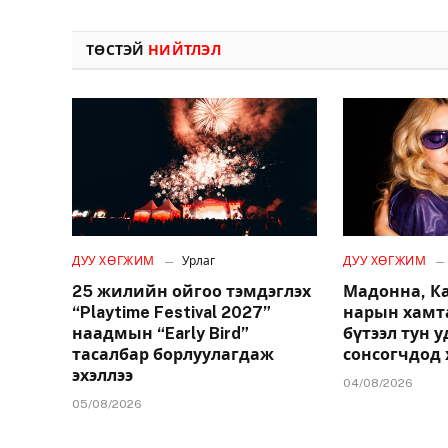
ТӨСТЭЙ
НИЙТЛЭЛ
ДУУ ХӨГЖИМ
Урлаг
ДУУ ХӨГЖИМ
25 жилийн ойгоо тэмдэглэх
Мадонна, К
“Playtime Festival 2027”
нарын хамт
наадмын “Early Bird”
бүтээл тун 
тасалбар борлуулагдаж
сонсогчдод 
эхэллээ
04/08/2026
05/08/2026