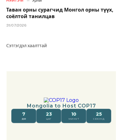
НИЙГЭМ
Урлаг
Таван орны сурагчид Монгол орны түүх,
соёлтой танилцав
31/07/2026
Сэтгэгдэл хаалттай