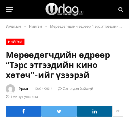
»
»
Урлаг.мн
Нийгэм
Мөрөөдөгчдийн өдрөөр “Тэрс этгээдийн кино хөтөч”-ийг үзээрэй
НИЙГЭМ
Мөрөөдөгчдийн өдрөөр
“Тэрс этгээдийн кино
хөтөч”-ийг үзээрэй
Урлаг
10/04/2014
Сэтгэгдэл байхгүй
1 минут уншина