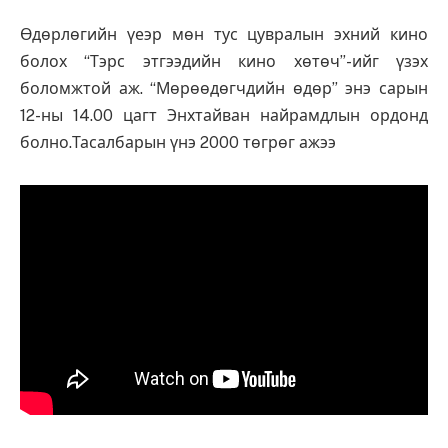
Өдөрлөгийн үеэр мөн тус цувралын эхний кино
болох “Тэрс этгээдийн кино хөтөч”-ийг үзэх
боломжтой аж. “Мөрөөдөгчдийн өдөр” энэ сарын
12-ны 14.00 цагт Энхтайван найрамдлын ордонд
болно.Тасалбарын үнэ 2000 төгрөг ажээ