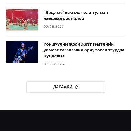
“Эрдэнэс” хамтлаг олон улсын
наадамд оролцлоо
09/08/2026
Рок дуучин Жоан Жетт гэмтлийн
улмаас хагалгаанд орж, тоглолтуудаа
цуцалжээ
08/08/2026
ДАРААХИ