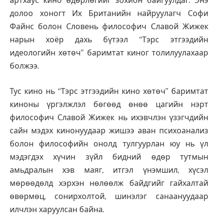
артхаус кино өдөрлөгийг зохион байгуулдаг. Энэ
долоо хоногт Их Британийн найруулагч Софи
Файнс болон Словень философич Славой Жижек
нарын хоёр дахь бүтээл “Тэрс этгээдийн
идеологийн хөтөч” баримтат киног толилуулахаар
болжээ.
Тус кино нь “Тэрс этгээдийн кино хөтөч” баримтат
киноны үргэлжлэл бөгөөд өнөө цагийн нэрт
философич Славой Жижек нь ихэвчлэн үзэгчдийн
сайн мэдэх кинонуудаар жишээ аван психоанализ
болон философийн онолд тулгуурлан юу нь үл
мэдэгдэх хүчин зүйл бидний өдөр тутмын
амьдралын хэв маяг, итгэл үнэмшил, хүсэл
мөрөөдөлд хэрхэн нөлөөлж байдгийг гайхалтай
өвөрмөц, сонирхолтой, шинэлэг санаануудаар
илчлэн харуулсан байна.