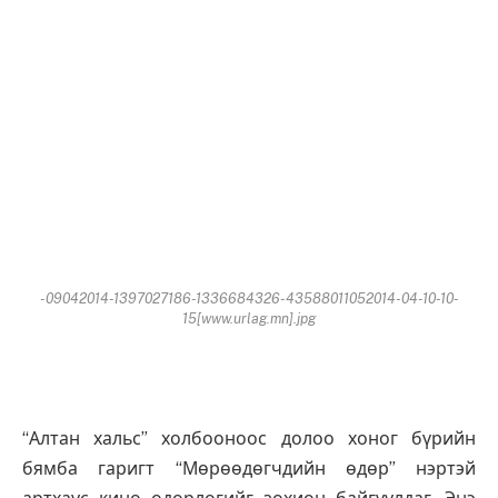
-09042014-1397027186-1336684326-43588011052014-04-10-10-
15[www.urlag.mn].jpg
“Алтан хальс” холбооноос долоо хоног бүрийн
бямба гаригт “Мөрөөдөгчдийн өдөр” нэртэй