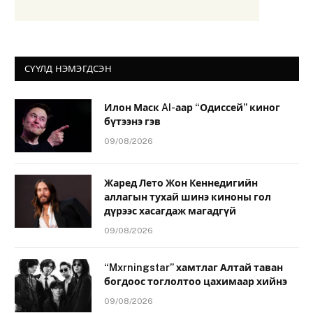
СҮҮЛД НЭМЭГДСЭН
Илон Маск AI-аар “Одиссей” киног
бүтээнэ гэв
09/08/2026
Жаред Лето Жон Кеннедигийн
аллагын тухай шинэ киноны гол
дүрээс хасагдаж магадгүй
09/08/2026
“Mxrningstar” хамтлаг Алтай таван
богдоос тоглолтоо цахимаар хийнэ
09/08/2026