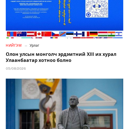
НИЙГЭМ
Урлаг
Олон улсын монголч эрдэмтний XIII их хурал
Улаанбаатар хотноо болно
05/08/2026