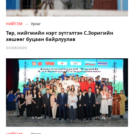
НИЙГЭМ
Урлаг
Төр, нийгмийн нэрт зүтгэлтэн С.Зоригийн
хөшөөг буцаан байрлуулав
03/08/2026