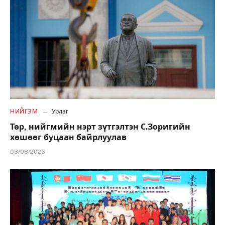
НИЙГЭМ
Урлаг
Төр, нийгмийн нэрт зүтгэлтэн С.Зоригийн
хөшөөг буцаан байрлуулав
03/08/2026