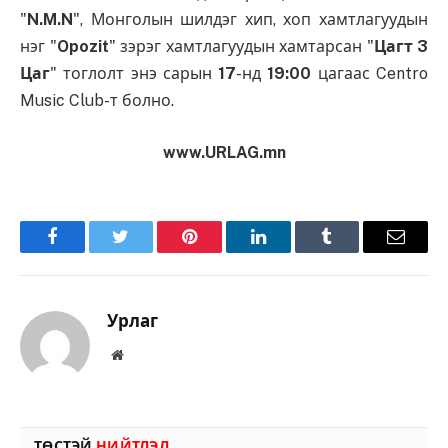
"
N.M.N
", Монголын шилдэг хип, хоп хамтлагуудын
нэг "
Opozit
" зэрэг хамтлагуудын хамтарсан "
Цагт 3
Цаг
" тоглолт энэ сарын
17
-нд
19:00
цагаас Centro
Music Club-т болно.
www.URLAG.mn
Facebook
Twitter
Pinterest
LinkedIn
Tumblr
Имэйл
Урлаг
Вэбсайт
ТӨСТЭЙ
НИЙТЛЭЛ