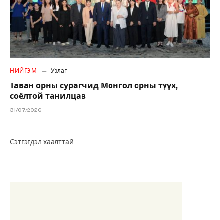
НИЙГЭМ
Урлаг
Таван орны сурагчид Монгол орны түүх,
соёлтой танилцав
31/07/2026
Сэтгэгдэл хаалттай