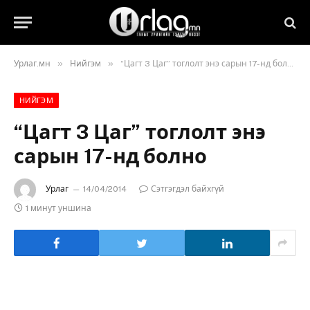
»
»
Урлаг.мн
Нийгэм
“Цагт 3 Цаг” тоглолт энэ сарын 17-нд болно
НИЙГЭМ
“Цагт 3 Цаг” тоглолт энэ
сарын 17-нд болно
Урлаг
14/04/2014
Сэтгэгдэл байхгүй
1 минут уншина