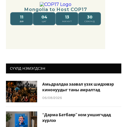
СҮҮЛД НЭМЭГДСЭН
Амьдралдаа заавал үзэх шидээвэр
кинонуудыг таны амралтад
06/08/2026
“Дарма Батбаяр” ном уншигчдад
хүрлээ