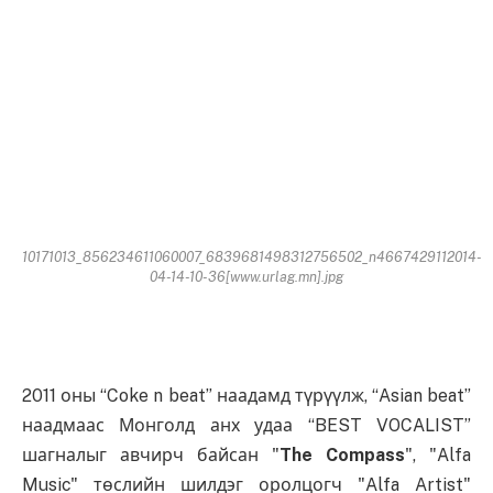
10171013_856234611060007_6839681498312756502_n4667429112014-
04-14-10-36[www.urlag.mn].jpg
2011 оны “Coke n beat” наадамд түрүүлж, “Asian beat”
наадмаас Монголд анх удаа “BEST VOCALIST”
шагналыг авчирч байсан "
The Compass
", "Alfa
Music" төслийн шилдэг оролцогч "Alfa Artist"