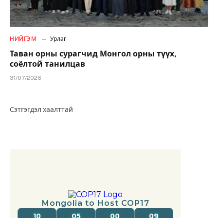
НИЙГЭМ
Урлаг
Таван орны сурагчид Монгол орны түүх,
соёлтой танилцав
31/07/2026
Сэтгэгдэл хаалттай