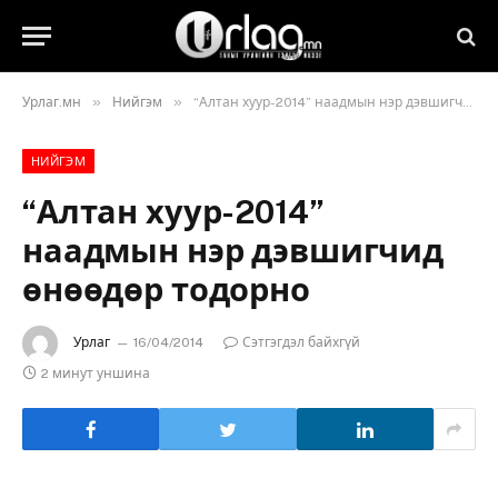
»
»
Урлаг.мн
Нийгэм
“Алтан хуур-2014” наадмын нэр дэвшигчид өнөөдөр тодорно
НИЙГЭМ
“Алтан хуур-2014”
наадмын нэр дэвшигчид
өнөөдөр тодорно
Урлаг
16/04/2014
Сэтгэгдэл байхгүй
2 минут уншина