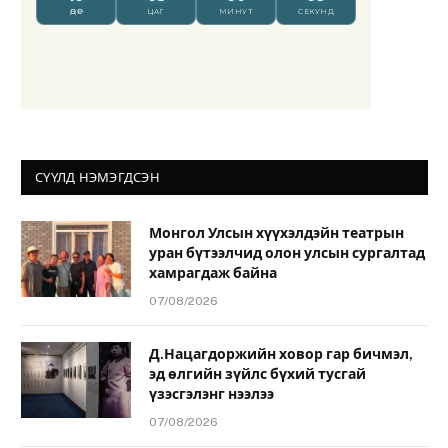
СҮҮЛД НЭМЭГДСЭН
Монгол Улсын хүүхэлдэйн театрын
уран бүтээлчид олон улсын сургалтад
хамрагдаж байна
07/08/2026
Д.Нацагдоржийн ховор гар бичмэл,
эд өлгийн зүйлс бүхий тусгай
үзэсгэлэнг нээлээ
07/08/2026