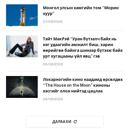
Монгол улсын хамгийн том “Морин
хуур”
07/08/2026
Тэйт МакРэй “Уран бүтээлч байх нь
нэг удаагийн амжилт биш, харин
өөрийгөө байнга шинээр бүтээж байх
урт хугацааны үйл явц” гэв
06/08/2026
Локарногийн кино наадамд өрсөлдөх
“The House on the Moon” киноны
хэсгийг олон нийтэд цацлаа
06/08/2026
ДАРААХИ