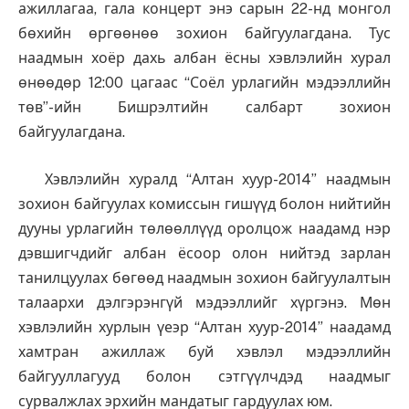
ажиллагаа, гала концерт энэ сарын 22-нд монгол
бөхийн өргөөнөө зохион байгуулагдана. Тус
наадмын хоёр дахь албан ёсны хэвлэлийн хурал
өнөөдөр 12:00 цагаас “Соёл урлагийн мэдээллийн
төв”-ийн Бишрэлтийн салбарт зохион
байгуулагдана.
Хэвлэлийн хуралд “Алтан хуур-2014” наадмын
зохион байгуулах комиссын гишүүд болон нийтийн
дууны урлагийн төлөөллүүд оролцож наадамд нэр
дэвшигчдийг албан ёсоор олон нийтэд зарлан
танилцуулах бөгөөд наадмын зохион байгуулалтын
талаархи дэлгэрэнгүй мэдээллийг хүргэнэ. Мөн
хэвлэлийн хурлын үеэр “Алтан хуур-2014” наадамд
хамтран ажиллаж буй хэвлэл мэдээллийн
байгууллагууд болон сэтгүүлчдэд наадмыг
сурвалжлах эрхийн мандатыг гардуулах юм.