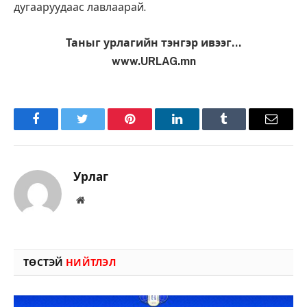
дугааруудаас лавлаарай.
Таныг урлагийн тэнгэр ивээг…
www.URLAG.mn
Facebook
Twitter
Pinterest
LinkedIn
Tumblr
Имэйл
Урлаг
Вэбсайт
ТӨСТЭЙ
НИЙТЛЭЛ