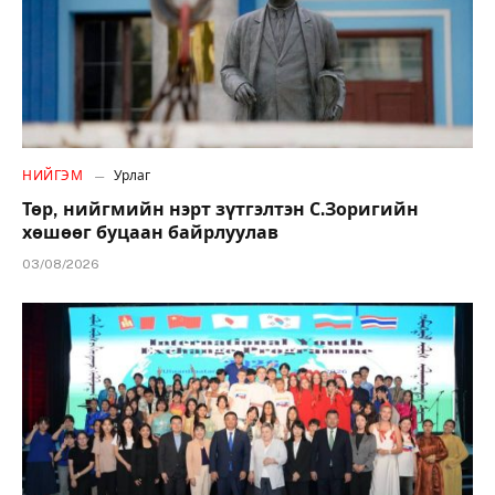
НИЙГЭМ
Урлаг
Төр, нийгмийн нэрт зүтгэлтэн С.Зоригийн
хөшөөг буцаан байрлуулав
03/08/2026