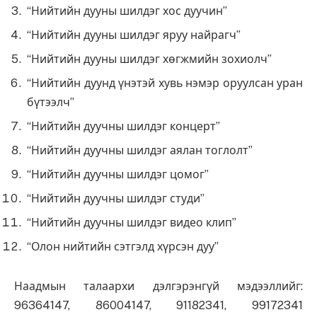
“Нийтийн дууны шилдэг хос дуучин”
“Нийтийн дууны шилдэг яруу найрагч”
“Нийтийн дууны шилдэг хөгжмийн зохиолч”
“Нийтийн дуунд үнэтэй хувь нэмэр оруулсан уран
бүтээлч”
“Нийтийн дуучны шилдэг концерт”
“Нийтийн дуучны шилдэг аялан тоглолт”
“Нийтийн дуучны шилдэг цомог”
“Нийтийн дуучны шилдэг студи”
“Нийтийн дуучны шилдэг видео клип”
“Олон нийтийн сэтгэлд хүрсэн дуу”
Наадмын талаархи дэлгэрэнгүй мэдээллийг:
96364147, 86004147, 91182341, 99172341