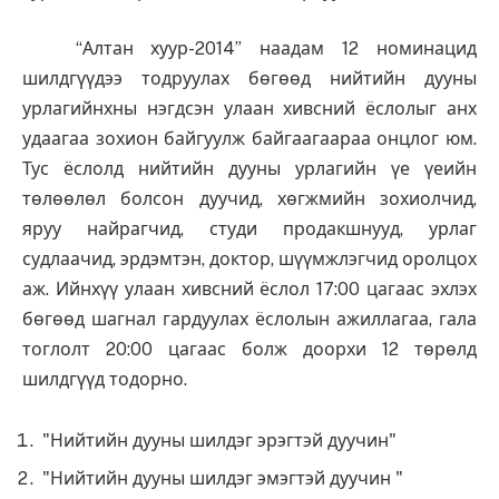
“Алтан хуур-2014” наадам 12 номинацид
шилдгүүдээ тодруулах бөгөөд нийтийн дууны
урлагийнхны нэгдсэн улаан хивсний ёслолыг анх
удаагаа зохион байгуулж байгаагаараа онцлог юм.
Тус ёслолд нийтийн дууны урлагийн үе үеийн
төлөөлөл болсон дуучид, хөгжмийн зохиолчид,
яруу найрагчид, студи продакшнууд, урлаг
судлаачид, эрдэмтэн, доктор, шүүмжлэгчид оролцох
аж. Ийнхүү улаан хивсний ёслол 17:00 цагаас эхлэх
бөгөөд шагнал гардуулах ёслолын ажиллагаа, гала
тоглолт 20:00 цагаас болж доорхи 12 төрөлд
шилдгүүд тодорно.
"Нийтийн дууны шилдэг эрэгтэй дуучин"
"Нийтийн дууны шилдэг эмэгтэй дуучин "