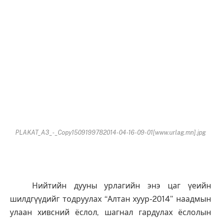
PLAKAT_A3_-_Copy1509199782014-04-16-09-01[www.urlag.mn].jpg
Нийтийн дууны урлагийн энэ цаг үеийн
шилдгүүдийг тодруулах “Алтан хуур-2014” наадмын
улаан хивсний ёслол, шагнал гардулах ёслолын