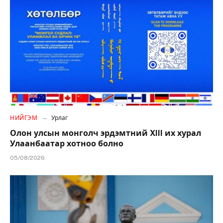
НИЙГЭМ
Урлаг
Олон улсын монголч эрдэмтний XIII их хурал
Улаанбаатар хотноо болно
05/08/2026