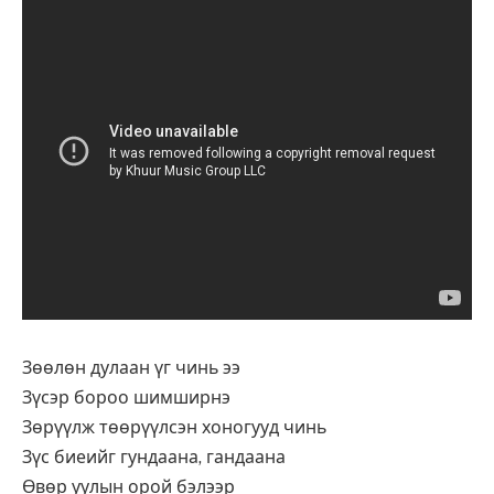
Зөөлөн дулаан үг чинь ээ
Зүсэр бороо шимширнэ
Зөрүүлж төөрүүлсэн хоногууд чинь
Зүс биеийг гундаана, гандаана
Өвөр уулын орой бэлээр