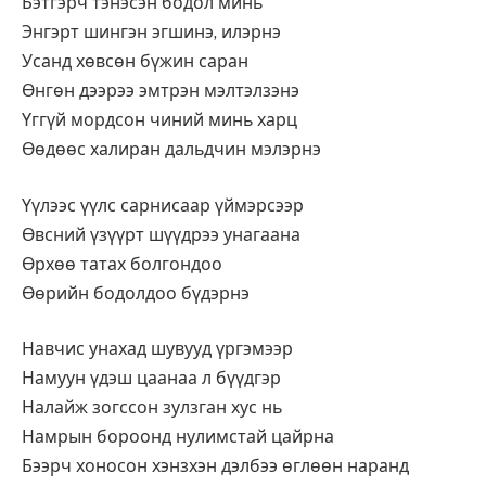
Бэтгэрч тэнэсэн бодол минь
Энгэрт шингэн эгшинэ, илэрнэ
Усанд хөвсөн бүжин саран
Өнгөн дээрээ эмтрэн мэлтэлзэнэ
Үггүй мордсон чиний минь харц
Өөдөөс халиран дальдчин мэлэрнэ
Үүлээс үүлс сарнисаар үймэрсээр
Өвсний үзүүрт шүүдрээ унагаана
Өрхөө татах болгондоо
Өөрийн бодолдоо бүдэрнэ
Навчис унахад шувууд үргэмээр
Намуун үдэш цаанаа л бүүдгэр
Налайж зогссон зулзган хус нь
Намрын бороонд нулимстай цайрна
Бээрч хоносон хэнзхэн дэлбээ өглөөн наранд