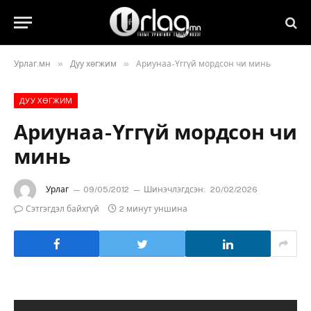
»
»
Урлаг.мн
Дуу хөгжим
Ариунаа-Үггүй мордсон чи минь
ДУУ ХӨГЖИМ
Ариунаа-Үггүй мордсон чи
минь
Урлаг
09/05/2012
Шинэчлэгдсэн:
20/02/2026
Сэтгэгдэл байхгүй
2 минут уншина