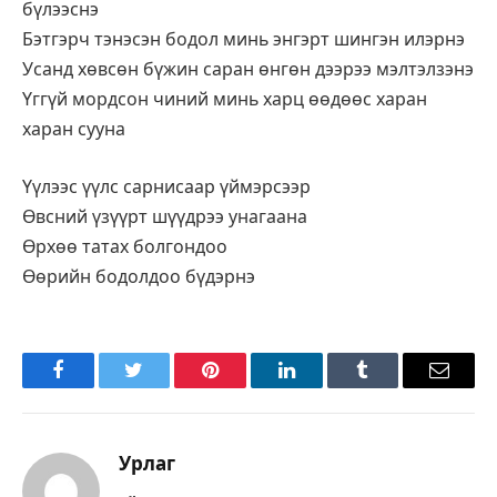
бүлээснэ
Бэтгэрч тэнэсэн бодол минь энгэрт шингэн илэрнэ
Усанд хөвсөн бүжин саран өнгөн дээрээ мэлтэлзэнэ
Үггүй мордсон чиний минь харц өөдөөс харан
харан сууна
Үүлээс үүлс сарнисаар үймэрсээр
Өвсний үзүүрт шүүдрээ унагаана
Өрхөө татах болгондоо
Өөрийн бодолдоо бүдэрнэ
Facebook
Twitter
Pinterest
LinkedIn
Tumblr
Имэйл
Урлаг