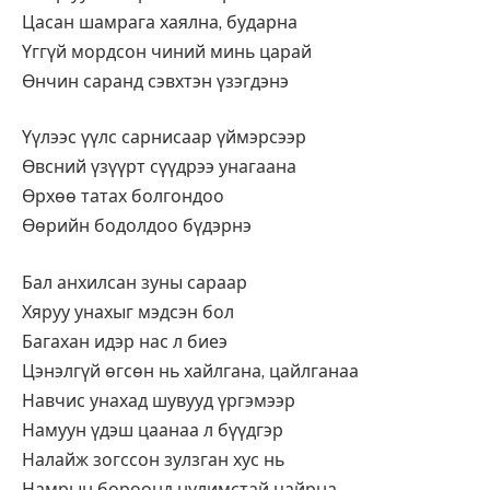
Цасан шамрага хаялна, бударна
Үггүй мордсон чиний минь царай
Өнчин саранд сэвхтэн үзэгдэнэ
Үүлээс үүлс сарнисаар үймэрсээр
Өвсний үзүүрт сүүдрээ унагаана
Өрхөө татах болгондоо
Өөрийн бодолдоо бүдэрнэ
Бал анхилсан зуны сараар
Хяруу унахыг мэдсэн бол
Багахан идэр нас л биеэ
Цэнэлгүй өгсөн нь хайлгана, цайлганаа
Навчис унахад шувууд үргэмээр
Намуун үдэш цаанаа л бүүдгэр
Налайж зогссон зулзган хус нь
Намрын бороонд нулимстай цайрна