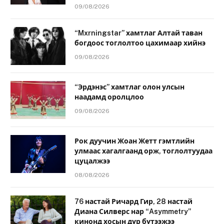
09/08/2026
“Mxrningstar” хамтлаг Алтай таван
богдоос тоглолтоо цахимаар хийнэ
09/08/2026
“Эрдэнэс” хамтлаг олон улсын
наадамд оролцлоо
09/08/2026
Рок дуучин Жоан Жетт гэмтлийн
улмаас хагалгаанд орж, тоглолтуудаа
цуцалжээ
08/08/2026
76 настай Ричард Гир, 28 настай
Диана Силверс нар “Asymmetry”
кинонд хосын дүр бүтээжээ