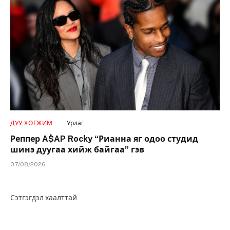
ДУУ ХӨГЖИМ
Урлаг
Реппер A$AP Rocky “Рианна яг одоо студид
шинэ дуугаа хийж байгаа” гэв
07/08/2026
Сэтгэгдэл хаалттай