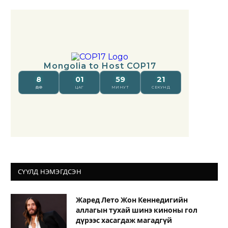
СҮҮЛД НЭМЭГДСЭН
Жаред Лето Жон Кеннедигийн
аллагын тухай шинэ киноны гол
дүрээс хасагдаж магадгүй