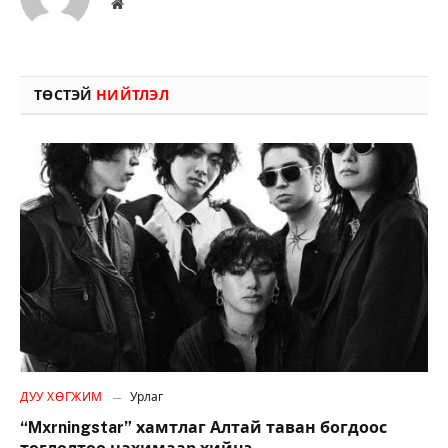
Вэбсайт
ТӨСТЭЙ
НИЙТЛЭЛ
ДУУ ХӨГЖИМ
Урлаг
“Mxrningstar” хамтлаг Алтай таван богдоос