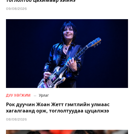
тоглолтоо цахимаар хийнэ
09/08/2026
ДУУ ХӨГЖИМ
Урлаг
Рок дуучин Жоан Жетт гэмтлийн улмаас
хагалгаанд орж, тоглолтуудаа цуцалжээ
08/08/2026