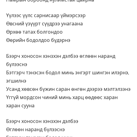
Үүлээс үүлс сарнисаар үймэрсээр
Өвсний үзүүрт сүүдрээ унагаана
Өрхөө татах болгондоо
Өөрийн бодолдоо бүдэрнэ
Бээрч хоносон хэнзхэн дэлбээ өглөөн наранд
бүлээснэ
Бэтгэрч тэнэсэн бодол минь энгэрт шингэн илэрнэ,
эгшилнэ
Усанд хөвсөн бүжин саран өнгөн дээрээ мэлтэлзэнэ
Үггүй мордсон чиний минь харц өөдөөс харан
харан сууна
Бээрч хоносон хэнзхэн дэлбээ
Өглөөн наранд бүлээснэ