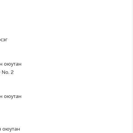
эсэг
ын оюутан
 No. 2
ын оюутан
н оюутан