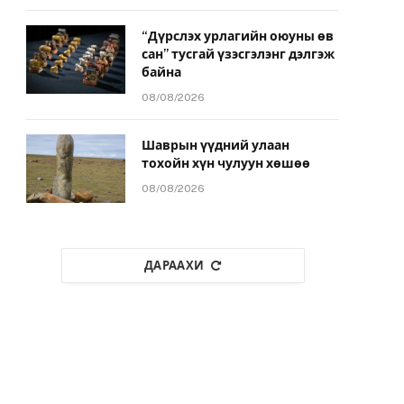
“Дүрслэх урлагийн оюуны өв
сан” тусгай үзэсгэлэнг дэлгэж
байна
08/08/2026
Шаврын үүдний улаан
тохойн хүн чулуун хөшөө
08/08/2026
ДАРААХИ