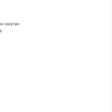
ын оюутан
)