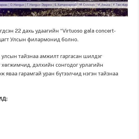
дсэн 22 дахь удаагийн “Virtuoso gala concert-
0 цагт Улсын филармонид болно.
 улсын тайзнаа амжилт гаргасан шилдэг
г хөгжимчид, дэлхийн сонгодог урлагийн
 яваа гарамгай уран бүтээлчид нэгэн тайзнаа
ИД: