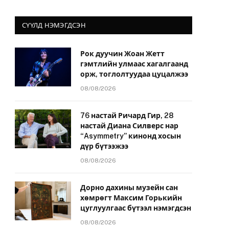
СҮҮЛД НЭМЭГДСЭН
Рок дуучин Жоан Жетт
гэмтлийн улмаас хагалгаанд
орж, тоглолтуудаа цуцалжээ
08/08/2026
76 настай Ричард Гир, 28
настай Диана Силверс нар
“Asymmetry” кинонд хосын
дүр бүтээжээ
08/08/2026
Дорно дахины музейн сан
хөмрөгт Максим Горькийн
цуглуулгаас бүтээл нэмэгдсэн
08/08/2026