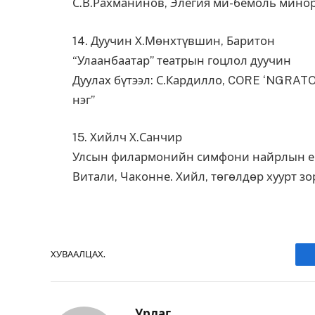
С.В.Рахманинов, Элегия ми-бемоль мино
14. Дуучин Х.Мөнхтүвшин, Баритон
“Улаанбаатар” театрын гоцлол дуучин
Дуулах бүтээл: С.Кардилло, CORE ‘NGRATO
нэг”
15. Хийлч Х.Санчир
Улсын филармонийн симфони найрлын е
Витали, Чаконне. Хийл, төгөлдөр хуурт зо
ХУВААЛЦАХ.
Урлаг