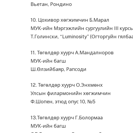
Вьетан, Рондино
10. Цохивор хөгжимчин Б.Марал
МУК-ийн Мэргэжлийн сургуулийн III курс
Т.Голински, “Luminosity” (Огторгуйн гялбаа
11. Төгөлдөр хуурч А.Мандалноров
МУК-ийн багш
Ш.Өлзийбаяр, Рапсоди
12. Төгөлдөр хуурч О.Энхмөнх
Улсын филармонийн хөгжимчин
Ф.Шопен, этюд опус 10, №5
13.Төгөлдөр хуурч Г.Болормаа
МУК-ийн багш