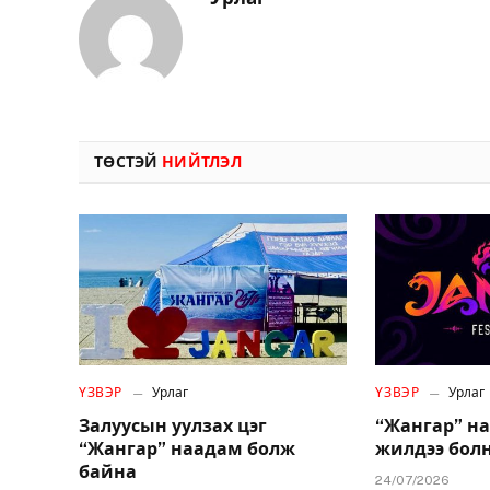
ТӨСТЭЙ
НИЙТЛЭЛ
ҮЗВЭР
Урлаг
ҮЗВЭР
Урлаг
Залуусын уулзах цэг
“Жангар” на
“Жангар” наадам болж
жилдээ бол
байна
24/07/2026