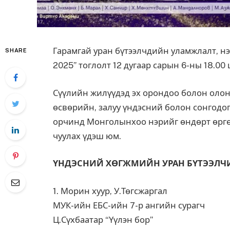
Гарамгай уран бүтээлчдийн уламжлалт, нэг
SHARE
2025” тоглолт 12 дугаар сарын 6-ны 18.0
Сүүлийн жилүүдэд эх орондоо болон олон
өсвөрийн, залуу үндэсний болон сонгодо
орчинд Монголынхоо нэрийг өндөрт өргөж
чуулах үдэш юм.
ҮНДЭСНИЙ ХӨГЖМИЙН УРАН БҮТЭЭЛЧ
1. Морин хуур, У.Төгсжаргал
МУК-ийн ЕБС-ийн 7-р ангийн сурагч
Ц.Сүхбаатар “Үүлэн бор”