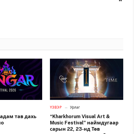
ҮЗВЭР
Урлаг
адам тав дахь
“Kharkhorum Visual Art &
но
Music Festival” наймдугаар
сарын 22, 23-нд Төв