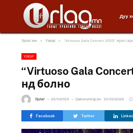
Дуу 
»
»
Урлаг.мн
Үзвэр
“Virtuoso Gala Concert-2025” ирэх сар
ҮЗВЭР
“Virtuoso Gala Conce
нд болно
Урлаг
26/11/2025
Шинэчлэгдсэн:
20/02/2026
Facebook
Twitter
Linke