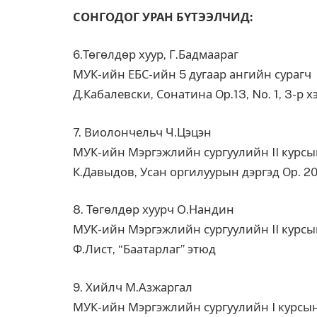
СОНГОДОГ УРАН БҮТЭЭЛЧИД:
6.Төгөлдөр хуур, Г.Бадмаараг
МУК-ийн ЕБС-ийн 5 дугаар ангийн сурагч
Д.Кабалевски, Сонатина Op.13, No. 1, 3-р х
7. Виолончельч Ч.Цэцэн
МУК-ийн Мэргэжлийн сургуулийн II курс
К.Давыдов, Усан оргилуурын дэргэд Op. 20
8. Төгөлдөр хуурч О.Нандин
МУК-ийн Мэргэжлийн сургуулийн II курс
Ф.Лист, “Баатарлаг” этюд
9. Хийлч М.Азжаргал
МУК-ийн Мэргэжлийн сургуулийн I курсы