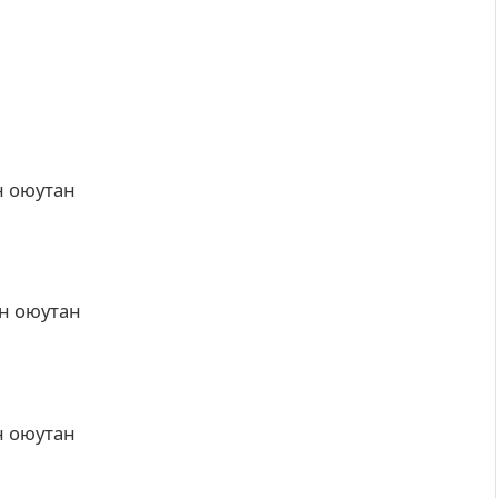
н оюутан
ын оюутан
н оюутан