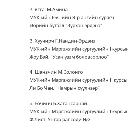
2. Ятга, М.Амина
МУК-ийн ЕБС-ийн 9-р ангийн сурагч
Өөрийн бүтээл “Зүрхэн эрдэнэ”
3. Хуучирч Г.Нандин-Эрдэнэ
МУК-ийн Мэргэжлийн сургуулийн I курсы
Жоу Вэй, “Усан үзэм боловсорлоо”
4. Шанзчин М.Солонго
МУК-ийн Мэргэжлийн сургуулийн II курс
Ли Бо Чан, “Намрын сүүлчээр”
5. Ёочинч Б.Хатансарнай
МУК-ийн Мэргэжлийн сургуулийн I курсы
Ф.Лист, Унгар рапсоди №2