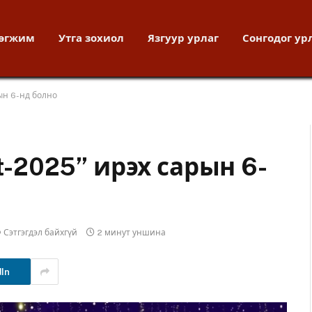
хөгжим
Утга зохиол
Язгуур урлаг
Сонгодог ур
ын 6-нд болно
rt-2025” ирэх сарын 6-
Сэтгэгдэл байхгүй
2 минут уншина
dIn