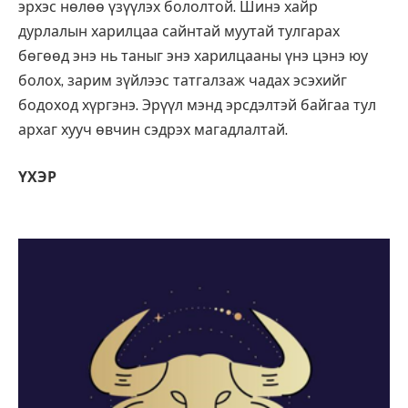
эрхэс нөлөө үзүүлэх бололтой. Шинэ хайр
дурлалын харилцаа сайнтай муутай тулгарах
бөгөөд энэ нь таныг энэ харилцааны үнэ цэнэ юу
болох, зарим зүйлээс татгалзаж чадах эсэхийг
бодоход хүргэнэ. Эрүүл мэнд эрсдэлтэй байгаа тул
архаг хууч өвчин сэдрэх магадлалтай.
ҮХЭР