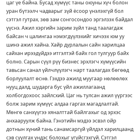
цаг үе байна. Бусад хүмүүс таны оюуны хүч болон
уран бүтээлч чадварыг зүй ёсоор үнэлэхгүй бол
сэтгэл гутрах, зөв зам сонгосондоо эргэлзэх байдал
үүснэ. Ажил хэргийн зарим зүйл танд таалагдаж
байсан ч цалингаа нэмэгдүүлэхийг хичээх юм уу
шинэ ажил хайна. Хайр дурлалын сайн харилцаа
сайхан ирээдүйдээ итгэлтэй байх гол тулгуур байх
болно. Сарын сүүл рүү бизнес эрхлэгч хүмүүсийн
тавьсан санал үйлчлүүлэгч нарт таалагдах бөгөөд
борлуулалт өснө. Гэхдээ ажилд муугаар нөлөөлөх
нууц далд, шударга бус үйл ажиллагаанд
холбогдохоос зайлсхий. Цаг нь тулсан ажил үүргээс
болж зарим хүмүүс алдаа гаргах магадлалтай.
Мөнгө санхүүгээ хяналттай байлгахыг од эрхэс
анхааруулж байна. Гэнэтийн мэдээ эсвэл ойр
дотнын хүний тань санамсаргүй үйлдэл харилцаанд
сэв суулгах үндэс болохыг үгүйсгэхгүй. Сэтгэл