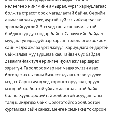
нөлөөгөөр нийгмийн амьдрал, үүрэг хариуцлагаас
болж та стресст орох магадлалтай байна. Өөрийн
авьяасаа хөгжүүлж, дуртай зүйлээ хийхэд туслах
эрэл хайгуул хий. Энэ үед таны санаачилгатай
байдлын үр дүн өндөр байна. Санхүүгийн байдал
муудах тул ирээдүйгээр харсан төлөвлөгөө зохиож,
сайн мэдэх ажлаа үргэлжлүүл. Хариуцлага өндөртэй
байж элдэв муу зуршлаа хая. Тайван бус байдал
давамгайлах тул өөрийгөө чухал ажлаар дарах
хэрэггүй. Та холоос ямар нэг мэдээ хүлээн авах
бөгөөд энэ нь таны бизнест чухал нөлөө үзүүлж
мэднэ. Сарын дунд үед хөрөнгө оруулалт, эрүүл
мэндтэй холбоотой үйл ажиллагаа азтай байх
болно. Хууль эрх зүйтэй холбоотой асуудал таны
талд шийдэгдэх байх. Орлоготойгоо холбоотой
сургамжаа сайн санаж, мөнгөө хэмнэхэд тохирсон