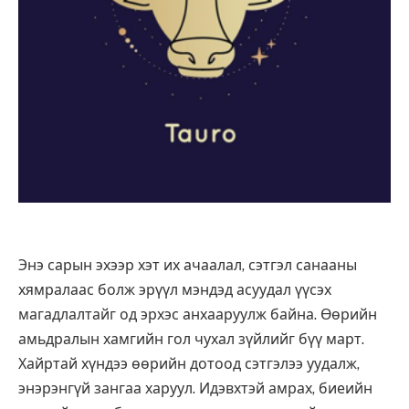
Энэ сарын эхээр хэт их ачаалал, сэтгэл санааны
хямралаас болж эрүүл мэндэд асуудал үүсэх
магадлалтайг од эрхэс анхааруулж байна. Өөрийн
амьдралын хамгийн гол чухал зүйлийг бүү март.
Хайртай хүндээ өөрийн дотоод сэтгэлээ уудалж,
энэрэнгүй зангаа харуул. Идэвхтэй амрах, биеийн