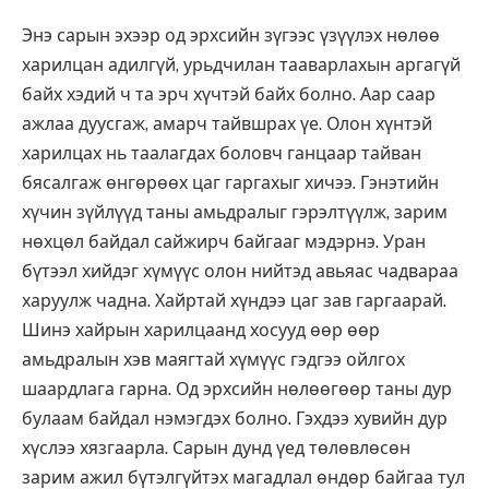
Энэ сарын эхээр од эрхсийн зүгээс үзүүлэх нөлөө
харилцан адилгүй, урьдчилан тааварлахын аргагүй
байх хэдий ч та эрч хүчтэй байх болно. Аар саар
ажлаа дуусгаж, амарч тайвшрах үе. Олон хүнтэй
харилцах нь таалагдах боловч ганцаар тайван
бясалгаж өнгөрөөх цаг гаргахыг хичээ. Гэнэтийн
хүчин зүйлүүд таны амьдралыг гэрэлтүүлж, зарим
нөхцөл байдал сайжирч байгааг мэдэрнэ. Уран
бүтээл хийдэг хүмүүс олон нийтэд авьяас чадвараа
харуулж чадна. Хайртай хүндээ цаг зав гаргаарай.
Шинэ хайрын харилцаанд хосууд өөр өөр
амьдралын хэв маягтай хүмүүс гэдгээ ойлгох
шаардлага гарна. Од эрхсийн нөлөөгөөр таны дур
булаам байдал нэмэгдэх болно. Гэхдээ хувийн дур
хүслээ хязгаарла. Сарын дунд үед төлөвлөсөн
зарим ажил бүтэлгүйтэх магадлал өндөр байгаа тул