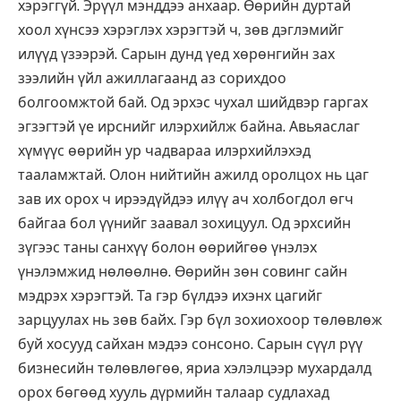
хэрэггүй. Эрүүл мэнддээ анхаар. Өөрийн дуртай
хоол хүнсээ хэрэглэх хэрэгтэй ч, зөв дэглэмийг
илүүд үзээрэй. Сарын дунд үед хөрөнгийн зах
зээлийн үйл ажиллагаанд аз сорихдоо
болгоомжтой бай. Од эрхэс чухал шийдвэр гаргах
эгзэгтэй үе ирснийг илэрхийлж байна. Авьяаслаг
хүмүүс өөрийн ур чадвараа илэрхийлэхэд
тааламжтай. Олон нийтийн ажилд оролцох нь цаг
зав их орох ч ирээдүйдээ илүү ач холбогдол өгч
байгаа бол үүнийг заавал зохицуул. Од эрхсийн
зүгээс таны санхүү болон өөрийгөө үнэлэх
үнэлэмжид нөлөөлнө. Өөрийн зөн совинг сайн
мэдрэх хэрэгтэй. Та гэр бүлдээ ихэнх цагийг
зарцуулах нь зөв байх. Гэр бүл зохиохоор төлөвлөж
буй хосууд сайхан мэдээ сонсоно. Сарын сүүл рүү
бизнесийн төлөвлөгөө, яриа хэлэлцээр мухардалд
орох бөгөөд хууль дүрмийн талаар судлахад