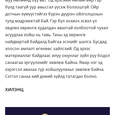
муу нөлөөнд бүү авт. Од эрхсийн нөлөөгөөр гэр
бүлд таагүй уур амьсгал үүсэж болзошгүй. Ойр
дотнын хүмүүстэйгээ бүрэн дүүрэн ойлголцохын
тулд мэдрэмжтэй бай. Гэр бүл зохиох эсвэл үл
хөдлөх хөрөнгө худалдан авахтай холбоотой чухал
асуудлаа хойш нь тавь. Таны эд хөрөнгө
найдвартай байдалд байгаа эсэхийг шалга. Бусдад
хоосон амлалт өгөхөөс зайлсхий. Од эрхэс
материаллаг байдлаас илүү оюунлаг зүйл рүү бодол
санаагаа эргүүлэхийг зөвлөж байна. Ямар нэг эд
хэрэгсэл авахаа түр хойшлуулахыг зөвлөж байна.
Сэтгэл санаа хий дэмий зүйлд татагдах болно.
ХИЛЭНЦ