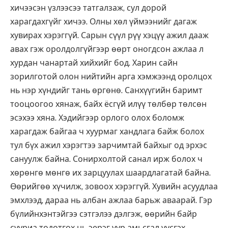
хичээсэн үзлээсээ татгалзаж, сул дорой
харагдахгүйг хичээ. Олны хөл үймээнийг дагаж
хувирах хэрэггүй. Сарын сүүл рүү хэцүү ажил дааж
авах гэж оролдолгүйгээр өөрт оногдсон ажлаа л
хурдан чанартай хийхийг бод. Харин сайн
зорилготой олон нийтийн арга хэмжээнд оролцох
нь нэр хүндийг тань өргөнө. Санхүүгийн баримт
тооцоогоо хянаж, байх ёсгүй илүү төлбөр төлсөн
эсэхээ хяна. Хэдийгээр орлого олох боломж
харагдаж байгаа ч хуурмаг хандлага байж болох
тул бүх ажил хэрэгтээ зарчимтай байхыг од эрхэс
сануулж байна. Сонирхолтой санал ирж болох ч
хөрөнгө мөнгө их зарцуулах шаардлагатай байна.
Өөрийгөө хүчилж, зовоох хэрэггүй. Хувийн асуудлаа
эмхлээд, дараа нь албан ажлаа барьж аваарай. Гэр
бүлийнхэнтэйгээ сэтгэлээ дэлгэж, өөрийн байр
сууриа тодотгох нь эерэг уур амьсгал үүсгэх