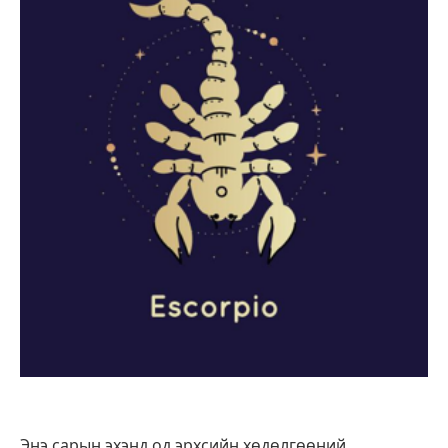
Энэ сарын эхэнд од эрхсийн хөдөлгөөний