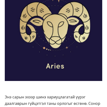
Энэ сарын эхээр шинэ хариуцлагатай үүрэг
даалгаврын гүйцэтгэл таны орлогыг өсгөнө. Сонор