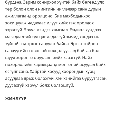
бүрдэнэ. Зарим сонирхол хүчтэй байх бөгөөд улс
төр болон олон нийтийн чиглэлээр сайн дурын
ажиллагаанд оролцоно. Бие махбодынхоо
зохицуулж чадахаас илүүг хийх гэж оролдох
хэрэггүй. Эрүүл мэндээ хамгаал. Өвдвөл хүндрэх
магадлалтай тул цаг алдалгүй эмчид хандах нь
зүйтэйг од эрхэс сануулж байна. Эргэн тойрон
санхүүгийн төвөгтэй нөхцөл үүсээд байгаа бол
шууд хөрөнгө оруулалт хийх хэрэггүй. Найз
нөхөрлөлийн харилцаанд мөнгөний асуудал байх
ёсгүйг сана. Хайртай хосууд хоорондын хурц
асуудлаа ярьж болохгүй. Хэн хэнийгээ буруутгасан,
дуусахгүй хэрүүл болж болзошгүй.
ЖИНЛҮҮР