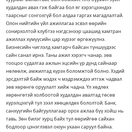
худалдан авах гэж байгаа бол яг хэрэгцээндээ
таарсныг сонгохгүй бол алдаа гаргах магадлалтай.
Олон нийтийн үйл ажиллагаа эсвэл өөрийн
сонирхолтой клубтээ нэгдсэнээр цаашид хамтран
ажиллах хүмүүсийн цар хүрээг өргөжүүлнэ.
Бизнесийн чиглэлд хамтарч байсан түншүүдээс
сайн санал ирнэ. Таны ажил хэрэгч чанар, зөв
тооцоо судалгаа ажлын эцсийн үр дүнд сайнаар
нөлөөлж, амжилтад хүрэх боломжтой болно. Хэдий
эрсдэлтэй байж мэдэх ч мэдрэмждээ итгэж чадвал
зөв хөрөнгө оруулалт хийж чадна. Үл хөдлөх
хөрөнгөтэй холбоотой худалдан авалтад төсөв
хүрэлцэхгүй тул зээл хөөцөлдөх бололтой. Банк,
санхүүгийн байгууллагаар орох ажлаа бүү хойш нь
тавь. Зөн билэг хурц байх тул өөрийгөө сайхан
бодлоор цэнэглэвэл оюун ухаан саруул байна.