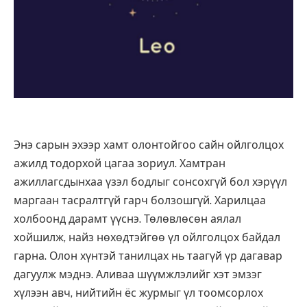
Энэ сарын эхээр хамт олонтойгоо сайн ойлголцох
ажилд тодорхой цагаа зориул. Хамтран
ажиллагсдынхаа үзэл бодлыг сонсохгүй бол хэрүүл
маргаан тасралтгүй гарч болзошгүй. Харилцаа
холбоонд дарамт үүснэ. Төлөвлөсөн аялал
хойшилж, найз нөхөдтэйгөө үл ойлголцох байдал
гарна. Олон хүнтэй танилцах нь таагүй үр дагавар
дагуулж мэднэ. Аливаа шүүмжлэлийг хэт эмзэг
хүлээн авч, нийтийн ёс журмыг үл тоомсорлох