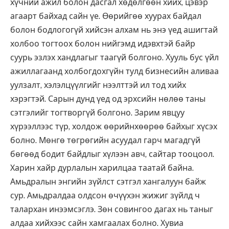
хүчний ажил болон дасгал хөдөлгөөн хийх, цэвэр
агаарт байхад сайн үе. Өөрийгөө хуурах байдал
болон бодлогогүй хийсэн алхам нь энэ үед ашигтай
холбоо тогтоох болон нийгэмд идэвхтэй байр
суурь эзлэх хандлагыг таагүй болгоно. Хууль бус үйл
ажиллагаанд холбогдохгүйн тулд бизнесийн аливаа
уулзалт, хэлэлцүүлгийг нээлттэй ил тод хийх
хэрэгтэй. Сарын дунд үед од эрхсийн нөлөө таны
сэтгэлийг тогтворгүй болгоно. Зарим явцуу
хүрээллээс түр, холдож өөрийнхөөрөө байхыг хүсэх
болно. Мөнгө төгрөгийн асуудал гарч магадгүй
бөгөөд бодит байдлыг хүлээн авч, сайтар тооцоол.
Харин хайр дурлалын харилцаа таатай байна.
Амьдралын энгийн зүйлст сэтгэл хангалуун байж
сур. Амьдралдаа олдсон өчүүхэн жижиг зүйлд ч
талархан инээмсэглэ. Зөн совингоо дагах нь таныг
алдаа хийхээс сайн хамгаалах болно. Хувиа