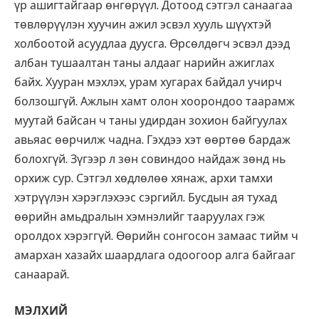
үр ашигтайгаар өнгөрүүл. Дотоод сэтгэл санаагаа
төвлөрүүлэн хуучин ажил эсвэл хууль шүүхтэй
холбоотой асуудлаа дуусга. Өрсөлдөгч эсвэл дээд
албан тушаалтан таны алдааг нарийн ажиглах
байх. Хууран мэхлэх, урам хугарах байдал учирч
болзошгүй. Ажлын хамт олон хоорондоо таарамж
муутай байсан ч таны удирдан зохион байгуулах
авьяас өөрчилж чадна. Гэхдээ хэт өөртөө бардаж
болохгүй. Зүгээр л зөн совиндоо найдаж зөнд нь
орхиж сур. Сэтгэл хөдлөлөө хянаж, архи тамхи
хэтрүүлэн хэрэглэхээс сэргийл. Бусдын ая тухад
өөрийн амьдралын хэмнэлийг тааруулах гэж
оролдох хэрэггүй. Өөрийн сонгосон замаас тийм ч
амархан хазайх шаардлага одоогоор алга байгааг
санаарай.
МЭЛХИЙ