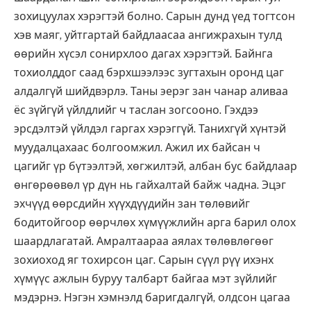
зохицуулах хэрэгтэй болно. Сарын дунд үед тогтсон
хэв маяг, уйтгартай байдлаасаа ангижрахын тулд
өөрийн хүсэл сонирхлоо дагах хэрэгтэй. Байнга
тохиолддог саад бэрхшээлээс зугтахын оронд цаг
алдалгүй шийдвэрлэ. Таны эерэг зан чанар аливаа
ёс зүйгүй үйлдлийг ч таслан зогсооно. Гэхдээ
эрсдэлтэй үйлдэл гаргах хэрэггүй. Танихгүй хүнтэй
муудалцахаас болгоомжил. Ажил их байсан ч
цагийг үр бүтээлтэй, хөгжилтэй, албан бус байдлаар
өнгөрөөвөл үр дүн нь гайхалтай байж чадна. Эцэг
эхчүүд өөрсдийн хүүхдүүдийн зан төлөвийг
бодитойгоор өөрчлөх хүмүүжлийн арга барил олох
шаардлагатай. Амралтаараа аялах төлөвлөгөөг
зохиоход яг тохирсон цаг. Сарын сүүл рүү ихэнх
хүмүүс ажлын буруу талбарт байгаа мэт зүйлийг
мэдэрнэ. Нэгэн хэмнэлд баригдалгүй, олдсон цагаа