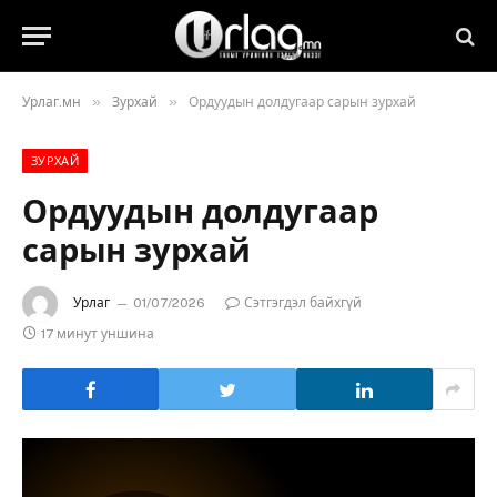
»
»
Урлаг.мн
Зурхай
Ордуудын долдугаар сарын зурхай
ЗУРХАЙ
Ордуудын долдугаар
сарын зурхай
Урлаг
01/07/2026
Сэтгэгдэл байхгүй
17 минут уншина