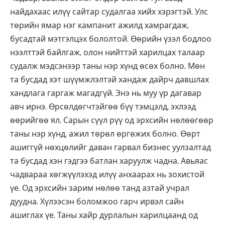
найдахаас илүү сайтар судалгаа хийх хэрэгтэй. Улс
төрийн ямар нэг кампанит ажилд хамрагдаж,
бусадтай мэтгэлцэх бололтой. Өөрийн үзэл бодлоо
нээлттэй байлгаж, олон нийттэй харилцах талаар
судалж мэдсэнээр таны нэр хүнд өсөх болно. Мөн
та бусдад хэт шүүмжлэлтэй хандаж дайрч давшлах
хандлага гаргаж магадгүй. Энэ нь муу үр дагавар
авч ирнэ. Өрсөлдөгчтэйгөө бүү тэмцэлд, эхлээд
өөрийгөө ял. Сарын сүүл рүү од эрхсийн нөлөөгөөр
таны нэр хүнд, ажил төрөл өргөжих болно. Өөрт
ашиггүй нөхцөлийг даван гарвал бизнес уулзалтад
та бусдад хэн гэдгээ батлан харуулж чадна. Авьяас
чадвараа хөгжүүлэхэд илүү анхаарах нь зохистой
үе. Од эрхсийн зарим нөлөө танд азтай учрал
дуудна. Хүлээсэн боломжоо гарч ирвэл сайн
ашиглах үе. Таны хайр дурлалын харилцаанд од