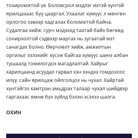
тохиромжтой үе. Боловсрол мэдлэг ихтэй хүнтэй
ярилцахаас бүү цааргал. Ухаалаг хүмүүс л мөнгөн
орлогоо хэвээр хадгалах боломжтой байна.
Судалгаа хийж, сурч мэдэхэд таатай байх бөгөөд
сонирхолтой сэдвээр маргах нь зугаатай мэт
санагдах болно. Өөрчлөлт хийж, амжилтын
оргилыг эзлэхийг хүсэж байгаа хүмүүс шинэ албан
тушаалд томилогдох магадлалтай. Хайрыг
харилцаанд асуудал гарвал хэн хэндээ гомдохоос
илүү, сайн ярилцаж ойлголцох нь чухал. Хайртай
хүнтэйгээ хамтран амьдрах талаар чухал шийдвэр
гаргахаас өмнө бүх зүйлд бэлэн эсэхээ шалга.
ОХИН