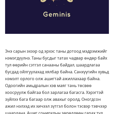
Энэ сарын эхээр од эрхэс таны дотоод мэдрэмжийг
нэмэгдүүлнэ. Таны бусдыг татах чадвар өндөр байх
тул өөрийн сэтгэл санааны байдал, шаардлагаа
бусдад ойлгуулахад хялбар байна. Санхүүгийн хувьд
нэмэлт орлого олж ашигтай ажиллахаар байна.
Одоогийн амьдралын хэв маяг тань төсвөө
хоосруулж байгаа бол зарлагаа багасга. Хэрэгтэй
зүйлээ бага багаар олж авахыг оролд. Оногдсон
ажил нэлээд их хичээл зүтгэл болон тэсвэр тэвчээр
шаардана. Ашиг сонирхлын зөрөлдөөн гарах тул