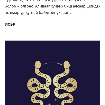
боломж олгоно. Аливааг хүчээр биш аясаар шийдэх
нь ямар үр дүнтэй байдгийг ухаарна.
ИХЭР