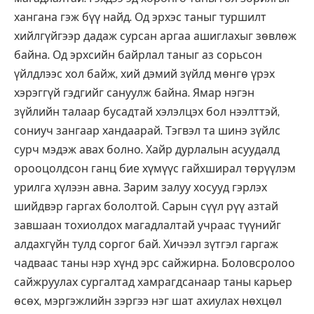
хангана гэж бүү найд. Од эрхэс таныг туршилт
хийлгүйгээр дадаж сурсан аргаа ашиглахыг зөвлөж
байна. Од эрхсийн байрлал таныг аз сорьсон
үйлдлээс хол байж, хий дэмий зүйлд мөнгө үрэх
хэрэггүй гэдгийг сануулж байна. Ямар нэгэн
зүйлийн талаар бусадтай хэлэлцэх бол нээлттэй,
сониуч зангаар хандаарай. Тэгвэл та шинэ зүйлс
сурч мэдэж авах болно. Хайр дурлалын асуудалд
орооцолдсон ганц бие хүмүүс гайхширал төрүүлэм
урилга хүлээн авна. Зарим залуу хосууд гэрлэх
шийдвэр гаргах бололтой. Сарын сүүл рүү азтай
завшаан тохиолдох магадлалтай учраас түүнийг
алдахгүйн тулд соргог бай. Хичээл зүтгэл гаргаж
чадваас таны нэр хүнд эрс сайжирна. Боловсролоо
сайжруулах сургалтад хамрагдсанаар таны карьер
өсөх, мэргэжлийн зэргээ нэг шат ахиулах нөхцөл