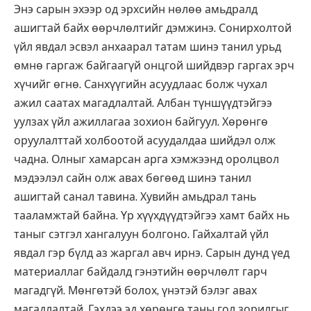
Энэ сарын эхээр од эрхсийн нөлөө амьдралд
ашигтай байх өөрчлөлтийг дэмжинэ. Сонирхолтой
үйл явдал эсвэл анхаарал татам шинэ танил урьд
өмнө гаргаж байгаагүй онцгой шийдвэр гаргах эрч
хүчийг өгнө. Санхүүгийн асуудлаас болж чухал
ажил саатах магадлалтай. Албан түншүүдтэйгээ
уулзах үйл ажиллагаа зохион байгуул. Хөрөнгө
оруулалттай холбоотой асуудалдаа шийдэл олж
чадна. Олныг хамарсан арга хэмжээнд оролцвол
мэдээлэл сайн олж авах бөгөөд шинэ танил
ашигтай санал тавина. Хувийн амьдрал тань
тааламжтай байна. Үр хүүхдүүдтэйгээ хамт байх нь
таныг сэтгэл хангалуун болгоно. Гайхалтай үйл
явдал гэр бүлд аз жаргал авч ирнэ. Сарын дунд үед
материаллаг байдалд гэнэтийн өөрчлөлт гарч
магадгүй. Мөнгөтэй болох, үнэтэй бэлэг авах
магадлалтай. Гэхдээ эд хөрөнгө таны гол зорилгыг