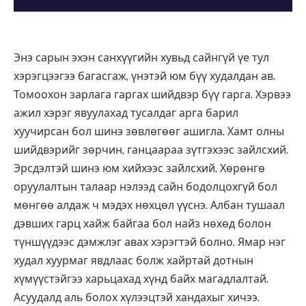
Энэ сарын эхэн санхүүгийн хувьд сайнгүй үе тул
хэрэгцээгээ багасгаж, үнэтэй юм бүү худалдан ав.
Томоохон зарлага гаргах шийдвэр бүү гарга. Хэрвээ
ажил хэрэг явуулахад тусалдаг арга барил
хуучирсан бол шинэ зөвлөгөөг ашигла. Хамт олны
шийдвэрийг зөрчин, ганцаараа зүтгэхээс зайлсхий.
Эрсдэлтэй шинэ юм хийхээс зайлсхий. Хөрөнгө
оруулалтын талаар нэлээд сайн бодолцохгүй бол
мөнгөө алдаж ч мэдэх нөхцөл үүснэ. Албан тушаал
дэвших гарц хайж байгаа бол найз нөхөд болон
түншүүдээс дэмжлэг авах хэрэгтэй болно. Ямар нэг
худал хуурмаг явдлаас болж хайртай дотнын
хүмүүстэйгээ харьцахад хүнд байх магадлалтай.
Асуудалд аль болох хүлээцтэй хандахыг хичээ.