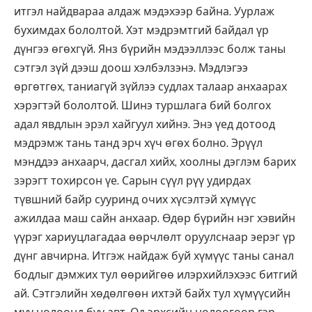
итгэл найдвараа алдаж мэдэхээр байна. Уурлаж
бухимдах бололтой. Хэт мэдрэмтгий байдал үр
дүнгээ өгөхгүй. Янз бүрийн мэдээллээс болж таны
сэтгэл зүй дээш доош хэлбэлзэнэ. Мэдлэгээ
өргөтгөх, таниагүй зүйлээ судлах талаар анхаарах
хэрэгтэй бололтой. Шинэ туршлага бий болгох
адал явдлын эрэл хайгуул хийнэ. Энэ үед дотоод
мэдрэмж тань танд эрч хүч өгөх болно. Эрүүл
мэнддээ анхаарч, дасгал хийх, хоолны дэглэм барих
зэрэгт тохирсон үе. Сарын сүүл рүү удирдах
түвшний байр сууринд очих хүсэлтэй хүмүүс
ажилдаа маш сайн анхаар. Өдөр бүрийн нэг хэвийн
үүрэг хариуцлагадаа өөрчлөлт оруулснаар эерэг үр
дүнг авчирна. Итгэж найдаж буй хүмүүс таны санал
бодлыг дэмжих тул өөрийгөө илэрхийлэхээс битгий
ай. Сэтгэлийн хөдөлгөөн ихтэй байх тул хүмүүсийн