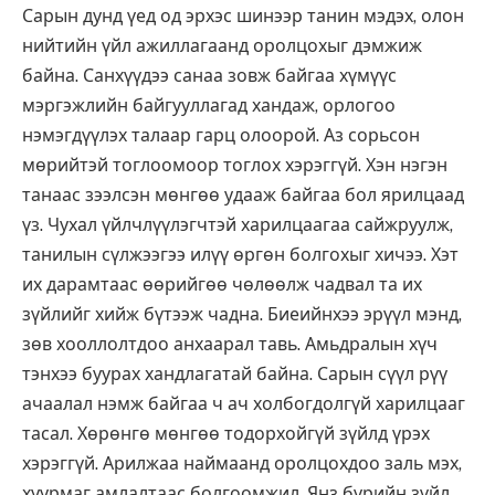
Сарын дунд үед од эрхэс шинээр танин мэдэх, олон
нийтийн үйл ажиллагаанд оролцохыг дэмжиж
байна. Санхүүдээ санаа зовж байгаа хүмүүс
мэргэжлийн байгууллагад хандаж, орлогоо
нэмэгдүүлэх талаар гарц олоорой. Аз сорьсон
мөрийтэй тоглоомоор тоглох хэрэггүй. Хэн нэгэн
танаас зээлсэн мөнгөө удааж байгаа бол ярилцаад
үз. Чухал үйлчлүүлэгчтэй харилцаагаа сайжруулж,
танилын сүлжээгээ илүү өргөн болгохыг хичээ. Хэт
их дарамтаас өөрийгөө чөлөөлж чадвал та их
зүйлийг хийж бүтээж чадна. Биеийнхээ эрүүл мэнд,
зөв хооллолтдоо анхаарал тавь. Амьдралын хүч
тэнхээ буурах хандлагатай байна. Сарын сүүл рүү
ачаалал нэмж байгаа ч ач холбогдолгүй харилцааг
тасал. Хөрөнгө мөнгөө тодорхойгүй зүйлд үрэх
хэрэггүй. Арилжаа наймаанд оролцохдоо заль мэх,
хуурмаг амлалтаас болгоомжил. Янз бүрийн зүйл