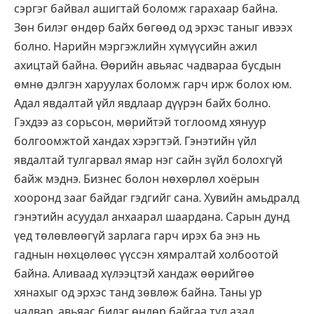
сэргэг байвал ашигтай боломж гарахаар байна.
Зөн билэг өндөр байх бөгөөд од эрхэс таныг ивээх
болно. Нарийн мэргэжлийн хүмүүсийн ажил
ахицтай байна. Өөрийн авьяас чадвараа бусдын
өмнө дэлгэн харуулах боломж гарч ирж болох юм.
Адал явдалтай үйл явдлаар дүүрэн байх болно.
Гэхдээ аз сорьсон, мөрийтэй тоглоомд хянуур
болгоомжтой хандах хэрэгтэй. Гэнэтийн үйл
явдалтай тулгарвал ямар нэг сайн зүйл болохгүй
байж мэднэ. Бизнес болон нөхөрлөл хоёрын
хооронд зааг байдаг гэдгийг сана. Хувийн амьдралд
гэнэтийн асуудал анхаарал шаардана. Сарын дунд
үед төлөвлөөгүй зарлага гарч ирэх ба энэ нь
гаднын нөхцөлөөс үүссэн хямралтай холбоотой
байна. Аливаад хүлээцтэй хандаж өөрийгөө
хянахыг од эрхэс танд зөвлөж байна. Таны ур
чадвар, авьяас билэг өндөр байгаа тул азад