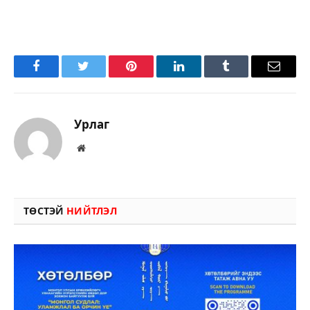
Facebook
Twitter
Pinterest
LinkedIn
Tumblr
Имэйл
Урлаг
Вэбсайт
ТӨСТЭЙ
НИЙТЛЭЛ