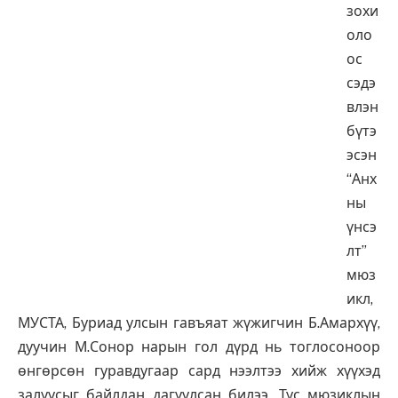
зохи
оло
ос
сэдэ
влэн
бүтэ
эсэн
“Анх
ны
үнсэ
лт”
мюз
икл,
МУСТА, Буриад улсын гавъяат жүжигчин Б.Амархүү,
дуучин М.Сонор нарын гол дүрд нь тоглосоноор
өнгөрсөн гуравдугаар сард нээлтээ хийж хүүхэд
залуусыг байлдан дагуулсан билээ. Тус мюзиклын