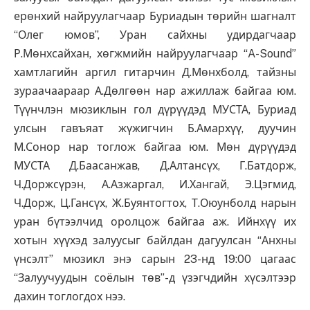
ерөнхий найруулагчаар Буриадын төрийн шагналт
“Олег юмов”, Уран сайхны удирдагчаар
Р.Мөнхсайхан, хөгжмийн найруулагчаар “A-Sound”
хамтлагийн аргил гитарчин Д.Мөнхболд, тайзны
зураачаараар А.Дөлгөөн нар ажиллаж байгаа юм.
Түүнчлэн мюзиклын гол дүрүүдэд МУСТА, Буриад
улсын гавъяат жүжигчин Б.Амархүү, дуучин
М.Сонор нар тоглож байгаа юм. Мөн дүрүүдэд
МУСТА Д.Баасанжав, Д.Алтансүх, Г.Батдорж,
Ч.Доржсүрэн, А.Азжаргал, И.Хангай, Э.Цэгмид,
Ч.Дорж, Ц.Гансүх, Ж.Буянтогтох, Т.Оюунболд нарын
уран бүтээлчид оролцож байгаа аж. Ийнхүү их
хотын хүүхэд залуусыг байлдан дагуулсан “Анхны
үнсэлт” мюзикл энэ сарын 23-нд 19:00 цагаас
“Залуучуудын соёлын төв”-д үзэгчдийн хүсэлтээр
дахин тоглогдох нээ.