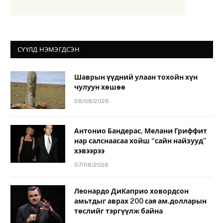
СҮҮЛД НЭМЭГДСЭН
Шаврын үүдний улаан тохойн хүн
чулуун хөшөө
08/08/2026
Антонио Бандерас, Мелани Гриффит
нар салснаасаа хойш “сайн найзууд”
хэвээрээ
07/08/2026
Леонардо ДиКаприо ховордсон
амьтдыг аврах 200 сая ам.долларын
төслийг тэргүүлж байна