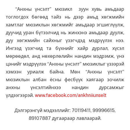
“Анхны үнсэлт” мюзикл зуун хувь амьдаар
тоглогдох бөгөөд тайз нь дээр амьд хөгжмийн
хамтлаг мюзиклын хөгжмийг амьдаар эгшиглүүлж,
дуучид уран бүтээлчид нь жинхэнэ амьдаар дуулж,
дуу хөгжмийн сайхныг үзэгчдэд мэдрүүлэх нээ.
Ингээд үзэгчид та бүхнийг хайр дурлал, хүсэл
мөрөөдөл, анд нөхөрлөлийн нандин мэдрэмж, үнэ
цэнийг мэдрүүлэх “Анхны үнсэлт” мюзиклыг үзээрэй
хэмээн уриалж байна. Мөн “Анхны үнсэлт”
мюзиклын албан ёсны фесбүүк хаягаар зочилж
анхны үнсэлтийнхээ нандин дурсамжыг
үлдээгээрэй.
www.facebook.com/ankhniiunselt
Дэлгэрэнгүй мэдээллийг: 70119411, 99996615,
89107887 дугаараар лавлаарай.