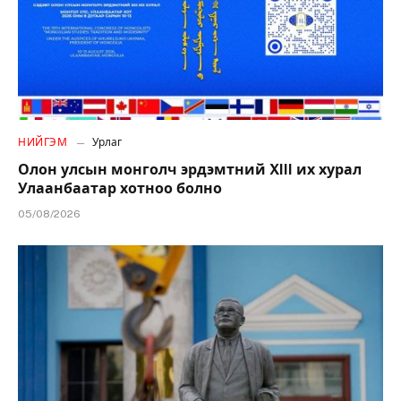
НИЙГЭМ
Урлаг
Олон улсын монголч эрдэмтний XIII их хурал
Улаанбаатар хотноо болно
05/08/2026