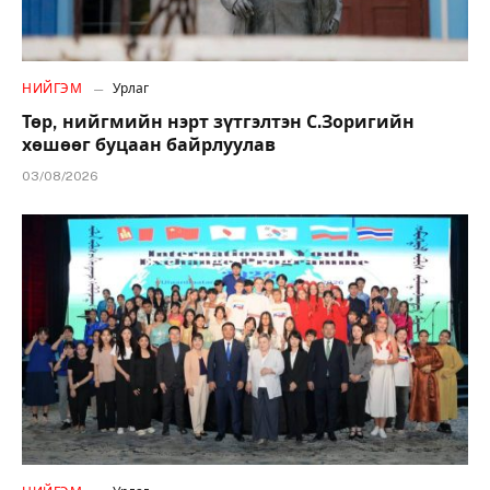
НИЙГЭМ
Урлаг
Төр, нийгмийн нэрт зүтгэлтэн С.Зоригийн
хөшөөг буцаан байрлуулав
03/08/2026