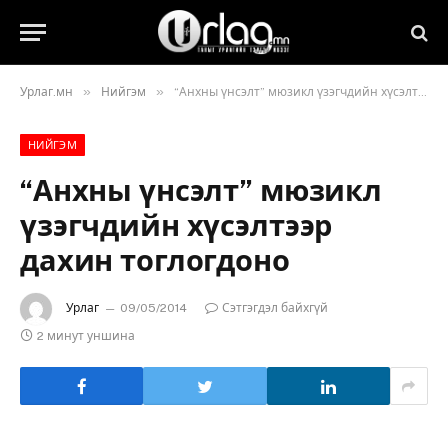
»
»
Урлаг.мн
Нийгэм
“Анхны үнсэлт” мюзикл үзэгчдийн хүсэлтээр дахин тоглогдоно
НИЙГЭМ
“Анхны үнсэлт” мюзикл
үзэгчдийн хүсэлтээр
дахин тоглогдоно
Урлаг
09/05/2014
Сэтгэгдэл байхгүй
2 минут уншина