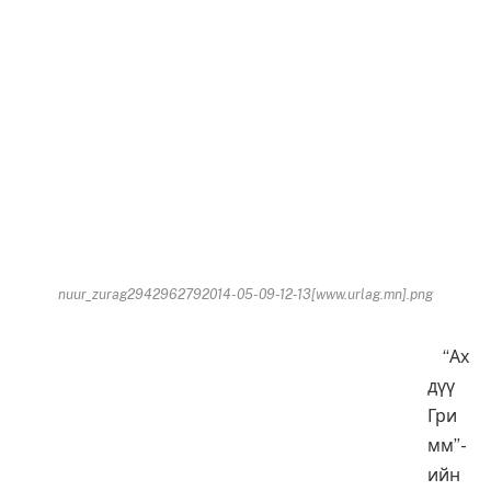
nuur_zurag2942962792014-05-09-12-13[www.urlag.mn].png
“Ах
дүү
Гри
мм”-
ийн