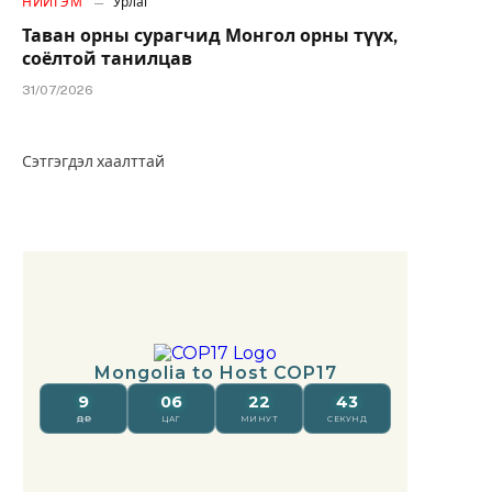
НИЙГЭМ
Урлаг
Таван орны сурагчид Монгол орны түүх,
соёлтой танилцав
31/07/2026
Сэтгэгдэл хаалттай