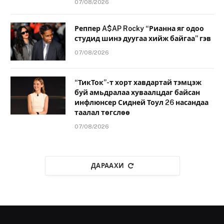
07/08/2026
Реппер A$AP Rocky “Рианна яг одоо
студид шинэ дуугаа хийж байгаа” гэв
07/08/2026
“ТикТок”-т хорт хавдартай тэмцэж
буй амьдралаа хуваалцдаг байсан
инфлюнсер Сидней Тоул 26 насандаа
таалал төгслөө
07/08/2026
ДАРААХИ