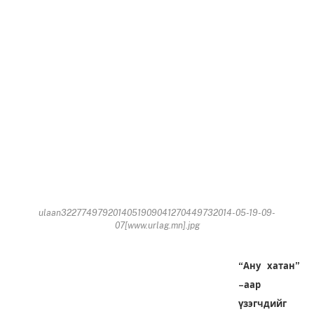
ulaan3227749792014051909041270449732014-05-19-09-
07[www.urlag.mn].jpg
“Ану хатан”
–аар
үзэгчдийг