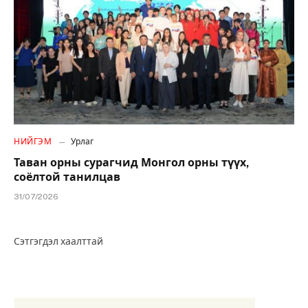
НИЙГЭМ
Урлаг
Таван орны сурагчид Монгол орны түүх,
соёлтой танилцав
31/07/2026
Сэтгэгдэл хаалттай