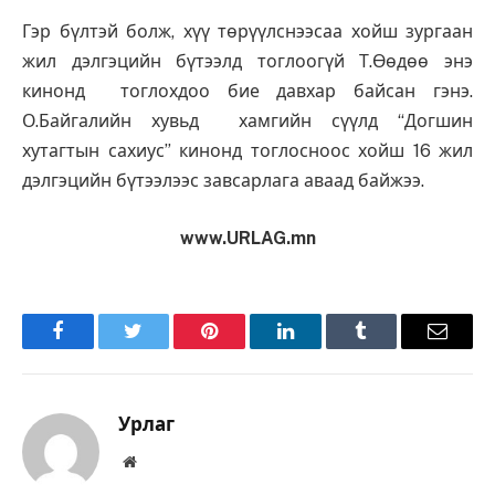
Гэр бүлтэй болж, хүү төрүүлснээсаа хойш зургаан
жил дэлгэцийн бүтээлд тоглоогүй Т.Өөдөө энэ
кинонд тоглохдоо бие давхар байсан гэнэ.
О.Байгалийн хувьд хамгийн сүүлд “Догшин
хутагтын сахиус” кинонд тоглосноос хойш 16 жил
дэлгэцийн бүтээлээс завсарлага аваад байжээ.
www.URLAG.mn
Facebook
Twitter
Pinterest
LinkedIn
Tumblr
Имэйл
Урлаг
Вэбсайт