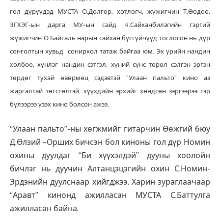
гол дүрүүдэд МУСТА О.Долгор, хөтлөгч, жүжигчин Т.Өөдөө,
ЗГХЭГ-ын дарга МУ-ын сайд Ч.Сайханбилэгийн гэргий
жүжигчин О.Байгаль нарын сайхан бүсгүйчүүд тоглосон нь дүр
сонголтын хувьд сонирхол татаж байгаа юм. Эх үрийн нандин
холбоо, хүнлэг нандин сэтгэл, хүний сүнс төрөл сэлгэн эргэн
төрдөг тухай өвөрмөц сэдэвтэй “Улаан пальто” кино аз
жаргалтай төгсгөлтэй, хүүхдийн эрхийг хөндсөн зэргээрээ гэр
бүлээрээ үзэх кино болсон ажээ.
“Улаан пальто”-ны хөгжмийг гитарчин Өөжгий бюу
Д.Өлзий –Орших бичсэн бол киноны гол дүр Номин
охины дуулдаг “Би хүүхэлдэй” дууны хоолойн
бичлэг нь дуучин Алтанцэцэгийн охин С.Номин-
Эрдэнийн дуулснаар хийгджээ. Харин зураглаачаар
“Аравт” кинонд ажилласан МУСТА С.Баттулга
ажилласан байна.