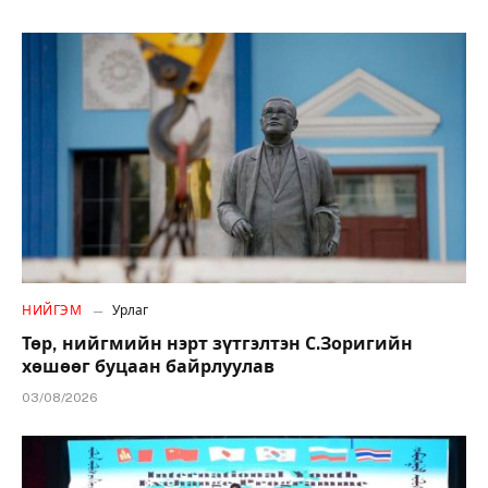
НИЙГЭМ
Урлаг
Төр, нийгмийн нэрт зүтгэлтэн С.Зоригийн
хөшөөг буцаан байрлуулав
03/08/2026