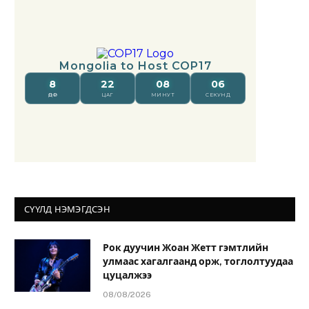
СҮҮЛД НЭМЭГДСЭН
Рок дуучин Жоан Жетт гэмтлийн
улмаас хагалгаанд орж, тоглолтуудаа
цуцалжээ
08/08/2026