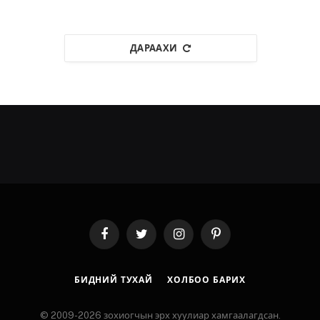
ДАРААХИ
Facebook
Twitter
Instagram
Pinterest
БИДНИЙ ТУХАЙ
ХОЛБОО БАРИХ
© 2009-2026 зохиогчын эрх хуулиар хамгаалагдсан.