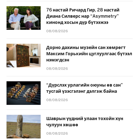
76 настай Ричард Гир, 28 настай
Диана Силверс нар “Asymmetry”
кинонд хосын дүр бүтээжээ
08/08/2026
Дорно дахины музейн сан хөмрөгт
Максим Горькийн цуглуулгаас бүтээл
нэмэгдсэн
08/08/2026
“Дүрслэх урлагийн оюуны өв сан”
тусгай үзэсгэлэнг дэлгэж байна
08/08/2026
Шаврын үүдний улаан тохойн хүн
чулуун хөшөө
08/08/2026