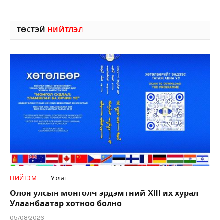
ТӨСТЭЙ
НИЙТЛЭЛ
НИЙГЭМ
Урлаг
Олон улсын монголч эрдэмтний XIII их хурал
Улаанбаатар хотноо болно
05/08/2026