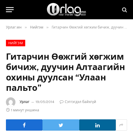
»
»
Урлаг.мн
Нийгэм
Гитарчин Өөжгий хөгжим бичиж, дуучин Алтаагийн охины дуулсан “Улаан пальто”
НИЙГЭМ
Гитарчин Өөжгий хөгжим
бичиж, дуучин Алтаагийн
охины дуулсан “Улаан
пальто”
Урлаг
19/05/2014
Сэтгэгдэл байхгүй
1 минут уншина