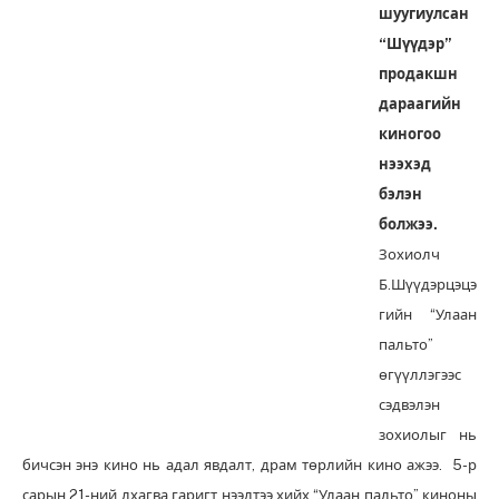
шуугиулсан
“Шүүдэр”
продакшн
дараагийн
киногоо
нээхэд
бэлэн
болжээ.
Зохиолч
Б.Шүүдэрцэцэ
гийн “Улаан
пальто”
өгүүллэгээс
сэдвэлэн
зохиолыг нь
бичсэн энэ кино нь адал явдалт, драм төрлийн кино ажээ. 5-р
сарын 21-ний лхагва гаригт нээлтээ хийх “Улаан пальто” киноны