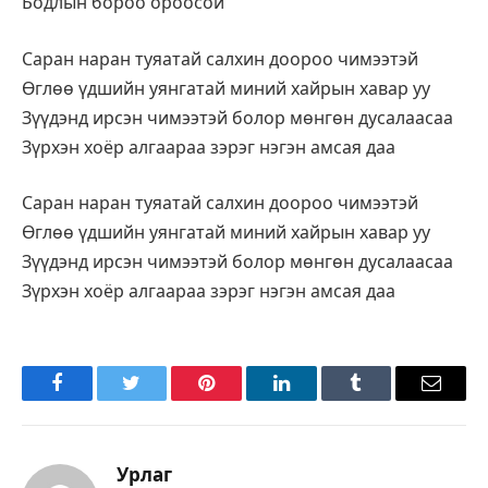
Бодлын бороо ороосой
Саран наран туяатай салхин доороо чимээтэй
Өглөө үдшийн уянгатай миний хайрын хавар уу
Зүүдэнд ирсэн чимээтэй болор мөнгөн дусалаасаа
Зүрхэн хоёр алгаараа зэрэг нэгэн амсая даа
Саран наран туяатай салхин доороо чимээтэй
Өглөө үдшийн уянгатай миний хайрын хавар уу
Зүүдэнд ирсэн чимээтэй болор мөнгөн дусалаасаа
Зүрхэн хоёр алгаараа зэрэг нэгэн амсая даа
Facebook
Twitter
Pinterest
LinkedIn
Tumblr
Имэйл
Урлаг