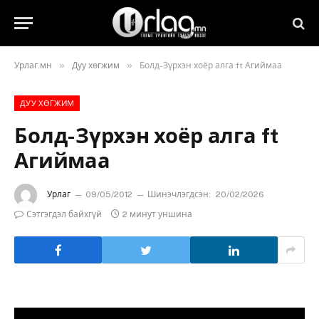
»
»
Урлаг.мн
Дуу хөгжим
Болд-Зүрхэн хоёр алга ft Агиймаа
ДУУ ХӨГЖИМ
Болд-Зүрхэн хоёр алга ft
Агиймаа
Урлаг
09/05/2012
Шинэчлэгдсэн:
20/02/2026
Сэтгэгдэл байхгүй
2 минут уншина