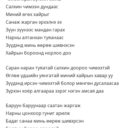
Салхин чимээн дундаас
Миний өгөх хайрыг
Санаж жарган эрхэлнэ ээ
Зүүн зүүнээс мандан гарах
Нарны алтанхан туяанаас
Зүүдэнд минь өөрөө шивнэсэн
Хайрын бороонд норлоо доо
Саран наран туяатай салхин доороо чимээтэй
Өглөө үдшийн уянгатай миний хайрын хавар уу
Зүүдэнд ирсэн чимээтэй болор мөнгөн дусалаасаа
Зүрхэн хоёр алгаараа зэрэг нэгэн амсая даа
Баруун баруунаар саатан жаргаж
Нарны цонхоор гуниг арилж
Бадаг санаа минь өөрөө шивэрсэн