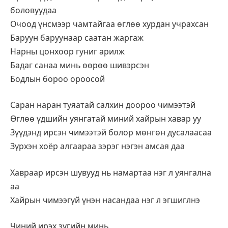
боловуудаа
Очоод үнсмээр чамтайгаа өглөө хурдан учрахсан
Баруун баруунаар саатан жаргаж
Нарны цонхоор гуниг арилж
Бадаг санаа минь өөрөө шивэрсэн
Бодлын бороо ороосой
Саран наран туяатай салхин доороо чимээтэй
Өглөө үдшийн уянгатай миний хайрын хавар уу
Зүүдэнд ирсэн чимээтэй болор мөнгөн дусалаасаа
Зүрхэн хоёр алгаараа зэрэг нэгэн амсая даа
Хавраар ирсэн шувууд нь намартаа нэг л уянгална
аа
Хайрын чимээгүй үнэн насандаа нэг л эгшиглнэ
Чиний ирэх зүгийн минь