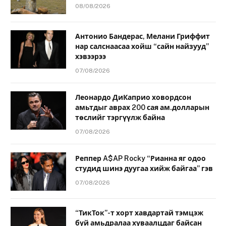
08/08/2026
Антонио Бандерас, Мелани Гриффит
нар салснаасаа хойш “сайн найзууд”
хэвээрээ
07/08/2026
Леонардо ДиКаприо ховордсон
амьтдыг аврах 200 сая ам.долларын
төслийг тэргүүлж байна
07/08/2026
Реппер A$AP Rocky “Рианна яг одоо
студид шинэ дуугаа хийж байгаа” гэв
07/08/2026
“ТикТок”-т хорт хавдартай тэмцэж
буй амьдралаа хуваалцдаг байсан