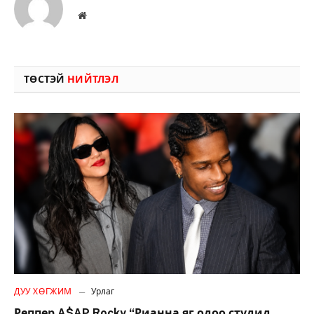
Вэбсайт
ТӨСТЭЙ
НИЙТЛЭЛ
ДУУ ХӨГЖИМ
Урлаг
Реппер A$AP Rocky “Рианна яг одоо студид