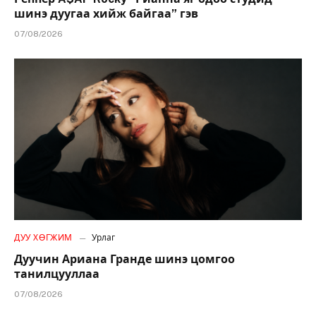
шинэ дуугаа хийж байгаа” гэв
07/08/2026
ДУУ ХӨГЖИМ
Урлаг
Дуучин Ариана Гранде шинэ цомгоо
танилцууллаа
07/08/2026