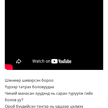
Шөнөөр шивэрсэн бороо
Үүрээр татрах боловуудаа
Чиний манасан зүүдэнд нь саран түрүүлж гийх
болов уу?
Орой бүүдийсэн тэнгэр нь үдшээр цэлмэх