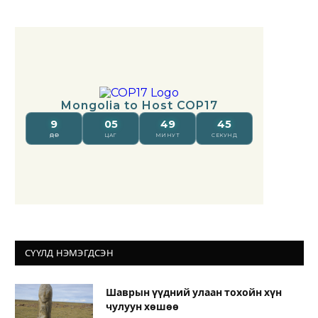
СҮҮЛД НЭМЭГДСЭН
Шаврын үүдний улаан тохойн хүн
чулуун хөшөө