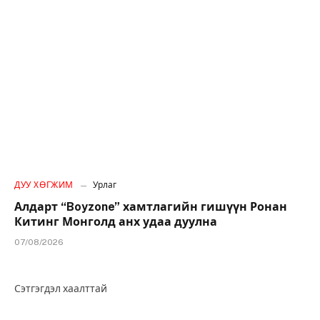
ДУУ ХӨГЖИМ
Урлаг
Алдарт “Boyzone” хамтлагийн гишүүн Ронан
Китинг Монголд анх удаа дуулна
07/08/2026
Сэтгэгдэл хаалттай