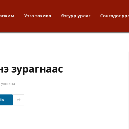
хөгжим
Утга зохиол
Язгуур урлаг
Сонгодог ур
э зурагнаас
т уншина
dIn