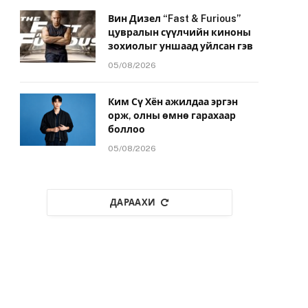
Вин Дизел “Fast & Furious”
цувралын сүүлчийн киноны
зохиолыг уншаад уйлсан гэв
05/08/2026
Ким Сү Хён ажилдаа эргэн
орж, олны өмнө гарахаар
боллоо
05/08/2026
ДАРААХИ