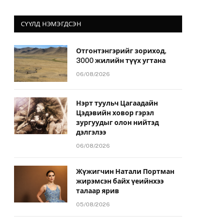
СҮҮЛД НЭМЭГДСЭН
Отгонтэнгэрийг зориход,
3000 жилийн түүх угтана
06/08/2026
Нэрт туульч Цагаадайн
Цэдэвийн ховор гэрэл
зургуудыг олон нийтэд
дэлгэлээ
06/08/2026
Жүжигчин Натали Портман
жирэмсэн байх үеийнхээ
талаар ярив
05/08/2026