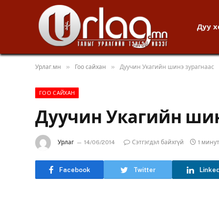
Дуу 
»
»
Урлаг.мн
Гоо сайхан
Дуучин Укагийн шинэ зурагнаас
ГОО САЙХАН
Дуучин Укагийн шин
Урлаг
14/06/2014
Сэтгэгдэл байхгүй
1 мину
Facebook
Twitter
Linke