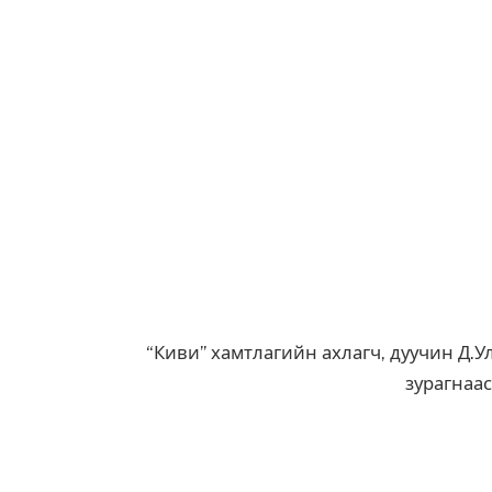
“Киви” хамтлагийн ахлагч, дуучин Д.
зурагнаас