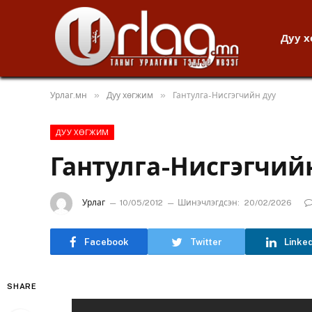
Дуу 
»
»
Урлаг.мн
Дуу хөгжим
Гантулга-Нисгэгчийн дуу
ДУУ ХӨГЖИМ
Гантулга-Нисгэгчий
Урлаг
10/05/2012
Шинэчлэгдсэн:
20/02/2026
Facebook
Twitter
Linke
SHARE