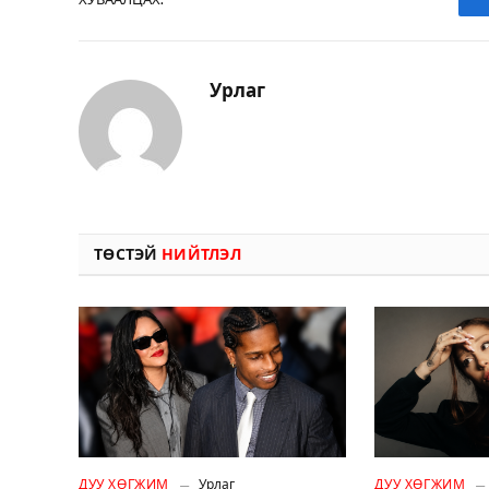
Урлаг
ТӨСТЭЙ
НИЙТЛЭЛ
ДУУ ХӨГЖИМ
Урлаг
ДУУ ХӨГЖИМ