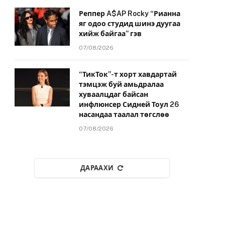
Реппер A$AP Rocky “Рианна
яг одоо студид шинэ дуугаа
хийж байгаа” гэв
07/08/2026
“ТикТок”-т хорт хавдартай
тэмцэж буй амьдралаа
хуваалцдаг байсан
инфлюнсер Сидней Тоул 26
насандаа таалал төгслөө
07/08/2026
ДАРААХИ