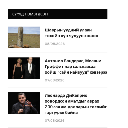
СҮҮЛД НЭМЭГДСЭН
Шаврын үүдний улаан
тохойн хүн чулуун хөшөө
08/08/2026
Антонио Бандерас, Мелани
Гриффит нар салснаасаа
хойш “сайн найзууд” хэвээрээ
07/08/2026
Леонардо ДиКаприо
ховордсон амьтдыг аврах
200 сая ам.долларын төслийг
тэргүүлж байна
07/08/2026