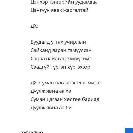
Цэнхэр тэнгэрийн уудамдаа
Цэнгүүн явах жаргалтай
ДХ:
Буудалд угтах учирлын
Сайханд яаран тэмүүлсэн
Санаа цайлган хүмүүсийг
Саадгүй түргэн хүргэхээр
ДХ: Суман цагаан хөлөг минь
Дүүлж явна аа хө
Суман цагаан хөлгөө бариад
Дуулж явна аа би
ХУВААЛЦАХ.