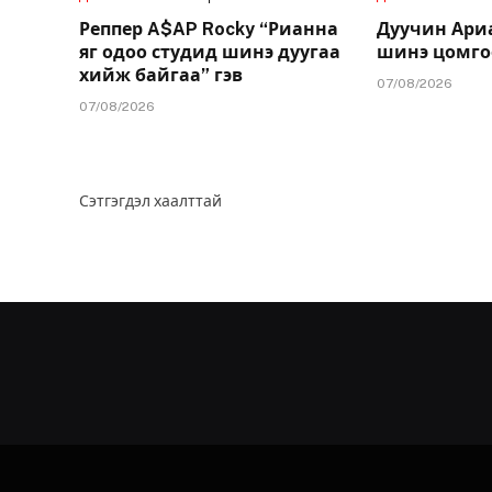
Реппер A$AP Rocky “Рианна
Дуучин Ари
яг одоо студид шинэ дуугаа
шинэ цомго
хийж байгаа” гэв
07/08/2026
07/08/2026
Сэтгэгдэл хаалттай