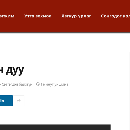
хөгжим
Утга зохиол
Язгуур урлаг
Сонгодог ур
н дуу
Сэтгэгдэл байхгүй
1 минут уншина
dIn