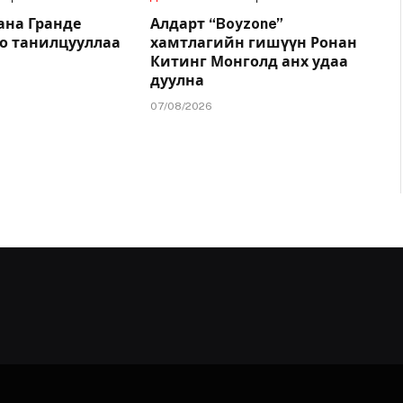
ана Гранде
Алдарт “Boyzone”
о танилцууллаа
хамтлагийн гишүүн Ронан
Китинг Монголд анх удаа
дуулна
07/08/2026