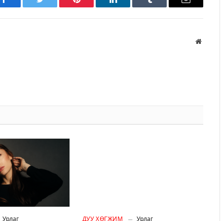
Facebook
Twitter
Pinterest
LinkedIn
Tumblr
Имэйл
Вэбса
Урлаг
ДУУ ХӨГЖИМ
Урлаг