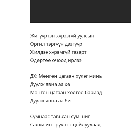
Жигүүртэн хүрээгүй уулсын
Оргил тэргүүн дээгүүр
Жилдээ хүрэмгүй газарт
Өдөртөө очоод ирлээ
ДХ: Мөнгөн цагаан хүлэг минь
Дүүлж явна аа хө
Мөнгөн цагаан хөлгөө бариад
Дуулж явна аа би
Сумнаас тавьсан сум шиг
Салхи исгэрүүлэн цойлуулаад