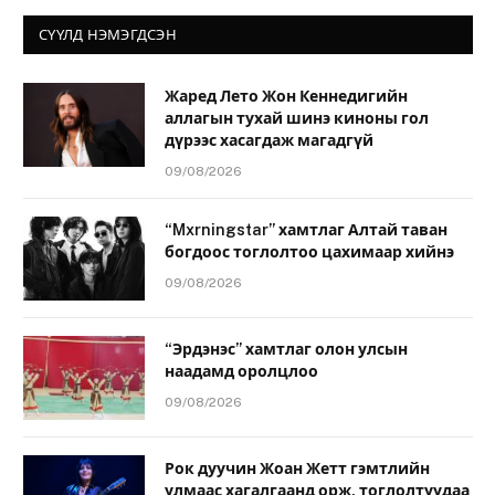
СҮҮЛД НЭМЭГДСЭН
Жаред Лето Жон Кеннедигийн
аллагын тухай шинэ киноны гол
дүрээс хасагдаж магадгүй
09/08/2026
“Mxrningstar” хамтлаг Алтай таван
богдоос тоглолтоо цахимаар хийнэ
09/08/2026
“Эрдэнэс” хамтлаг олон улсын
наадамд оролцлоо
09/08/2026
Рок дуучин Жоан Жетт гэмтлийн
улмаас хагалгаанд орж, тоглолтуудаа