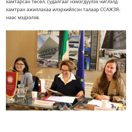
хамтарсан төсөл, судалгааг нэмэгдүүлэх чиглэлд
хамтран ажиллахаа илэрхийлсэн талаар ССАЖЗЯ-
наас мэдээлэв.