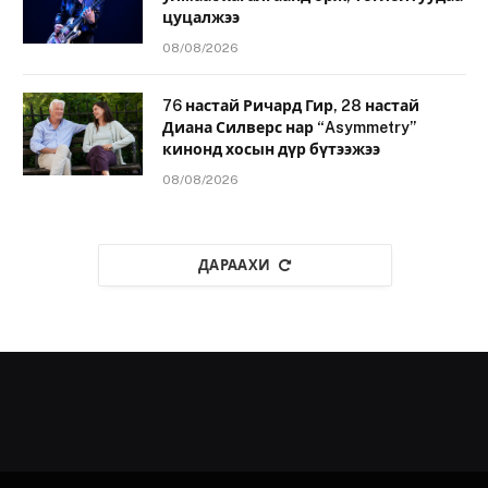
цуцалжээ
08/08/2026
76 настай Ричард Гир, 28 настай
Диана Силверс нар “Asymmetry”
кинонд хосын дүр бүтээжээ
08/08/2026
ДАРААХИ