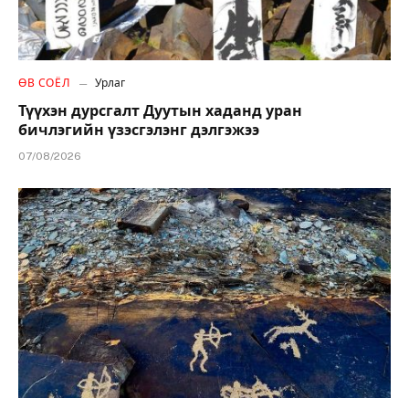
ӨВ СОЁЛ
Урлаг
Түүхэн дурсгалт Дуутын хаданд уран
бичлэгийн үзэсгэлэнг дэлгэжээ
07/08/2026