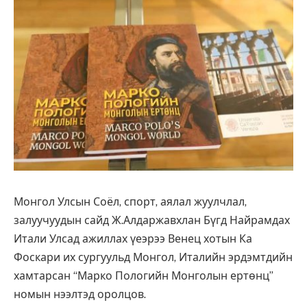
Монгол Улсын Соёл, спорт, аялал жуулчлал,
залуучуудын сайд Ж.Алдаржавхлан Бүгд Найрамдах
Итали Улсад ажиллах үеэрээ Венец хотын Ка
Фоскари их сургуульд Монгол, Италийн эрдэмтдийн
хамтарсан “Марко Пологийн Монголын ертөнц”
номын нээлтэд оролцов.