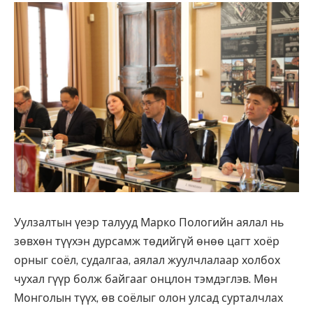
Уулзалтын үеэр талууд Марко Пологийн аялал нь
зөвхөн түүхэн дурсамж төдийгүй өнөө цагт хоёр
орныг соёл, судалгаа, аялал жуулчлалаар холбох
чухал гүүр болж байгааг онцлон тэмдэглэв. Мөн
Монголын түүх, өв соёлыг олон улсад сурталчлах