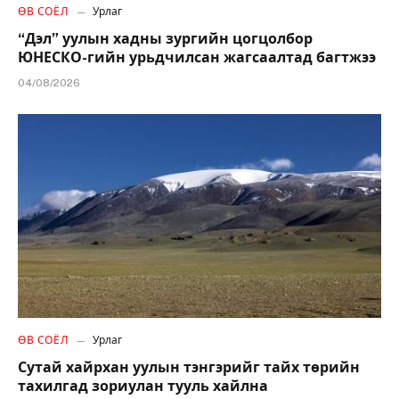
ӨВ СОЁЛ
Урлаг
“Дэл” уулын хадны зургийн цогцолбор
ЮНЕСКО-гийн урьдчилсан жагсаалтад багтжээ
04/08/2026
ӨВ СОЁЛ
Урлаг
Сутай хайрхан уулын тэнгэрийг тайх төрийн
тахилгад зориулан тууль хайлна