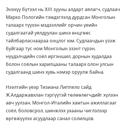
Энэхүү бүтээл нь XIII зууны алдарт аялагч, судлаач
Марко Пологийн тэмдэглэлд дурдсан Монголын
талаарх түүхэн мэдээллийг орчин үеийн
судалгаатай уялдуулан шинэ өнцгөөс
тайлбарласнаараа онцлог юм. Судлаачдын үзэж
буйгаар тус ном Монголын эзэнт гүрэн,
нүүдэлчдийн соёл иргэншил, дорнын худалдаа
болон соёлын харилцааны талаарх олон улсын
судалгаанд шинэ хувь нэмэр оруулж байна.
Нээлтийн үеэр Тизиана Липпело сайд
Ж.Алдаржавхлан тэргүүтэй төлөөлөгчдийг хүлээн
авч уулзан, Монгол-Италийн хамтын ажиллагааг
соёл, боловсрол, шинжлэх ухааны чиглэлээр
өргөжүүлэх асуудлаар санал солилцов.