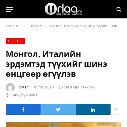
»
»
Урлаг.мн
Өв соёл
Монгол, Италийн эрдэмтэд түүхийг шинэ өнцгөөр өгүүлэв
ӨВ СОЁЛ
Монгол, Италийн
эрдэмтэд түүхийг шинэ
өнцгөөр өгүүлэв
Урлаг
08/05/2026
Сэтгэгдэл байхгүй
1 минут уншина