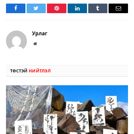
Facebook
Twitter
Pinterest
LinkedIn
Tumblr
Имэйл
Урлаг
Вэбсайт
ТӨСТЭЙ
НИЙТЛЭЛ