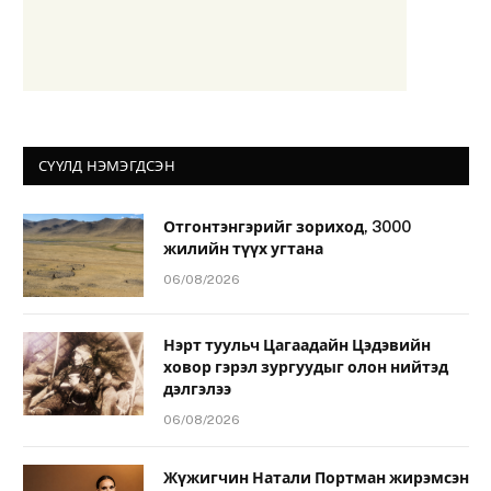
СҮҮЛД НЭМЭГДСЭН
Отгонтэнгэрийг зориход, 3000
жилийн түүх угтана
06/08/2026
Нэрт туульч Цагаадайн Цэдэвийн
ховор гэрэл зургуудыг олон нийтэд
дэлгэлээ
06/08/2026
Жүжигчин Натали Портман жирэмсэн