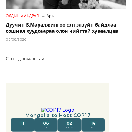
ОДДЫН АМЬДРАЛ
Урлаг
Дуучин Б.Маралжингоо сэтгэлзүйн байдлаа
сошиал хуудсаараа олон нийттэй хуваалцав
05/08/2026
Сэтгэгдэл хаалттай