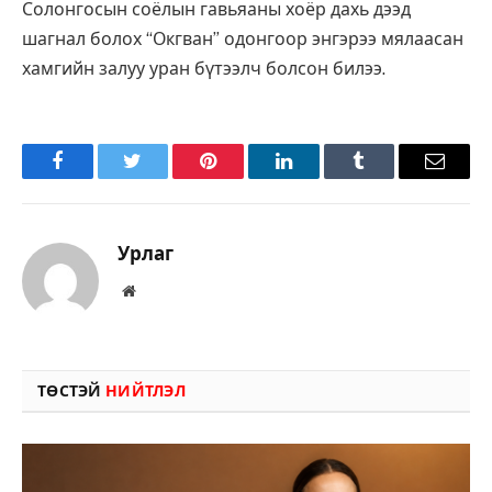
Солонгосын соёлын гавьяаны хоёр дахь дээд
шагнал болох “Окгван” одонгоор энгэрээ мялаасан
хамгийн залуу уран бүтээлч болсон билээ.
Facebook
Twitter
Pinterest
LinkedIn
Tumblr
Имэйл
Урлаг
Вэбсайт
ТӨСТЭЙ
НИЙТЛЭЛ