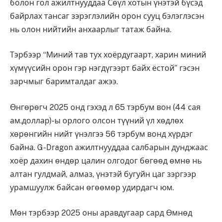
болон гол ажилтнууддаа Сөүл хотын үнэтэй бүсэд
байрлах тансаг зэрэглэлийн орон сууц бэлэглэсэн
нь олон нийтийн анхаарлыг татаж байна.
Тэрбээр “Миний тав тух хоёрдугаарт, харин миний
хүмүүсийн орон гэр нэгдүгээрт байх ёстой” гэсэн
зарчмыг баримталдаг ажээ.
Өнгөрөгч 2025 онд гэхэд л 65 тэрбум вон (44 сая
ам.доллар)-ы орлого олсон түүний үл хөдлөх
хөрөнгийн нийт үнэлгээ 56 тэрбум вонд хүрдэг
байна. G-Dragon ажилтнууддаа салбарын дунджаас
хоёр дахин өндөр цалин олгодог бөгөөд өмнө нь
алтан гулдмай, алмаз, үнэтэй бугуйн цаг зэргээр
урамшуулж байсан өгөөмөр удирдагч юм.
Мөн тэрбээр 2025 оны аравдугаар сард Өмнөд