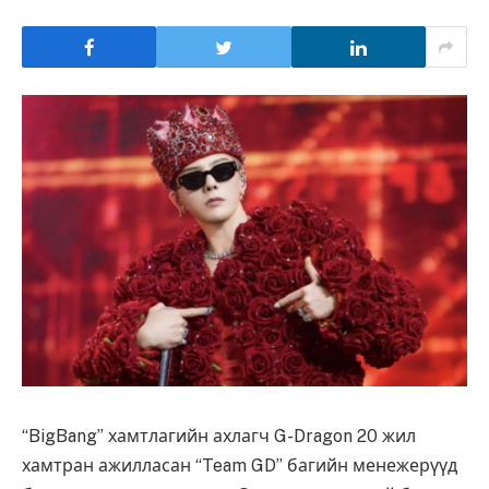
“BigBang” хамтлагийн ахлагч G-Dragon 20 жил
хамтран ажилласан “Team GD” багийн менежерүүд