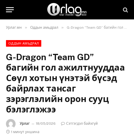
»
»
Урлаг.мн
Оддын амьдрал
G-Dragon “Team GD” багийн гол ажилтнууддаа Сөүл хотын үнэтэй бүсэд байрлах тансаг зэрэглэлийн орон сууц бэлэглэжээ
ОДДЫН АМЬДРАЛ
G-Dragon “Team GD”
багийн гол ажилтнууддаа
Сөүл хотын үнэтэй бүсэд
байрлах тансаг
зэрэглэлийн орон сууц
бэлэглэжээ
Урлаг
18/05/2026
Сэтгэгдэл байхгүй
1 минут уншина