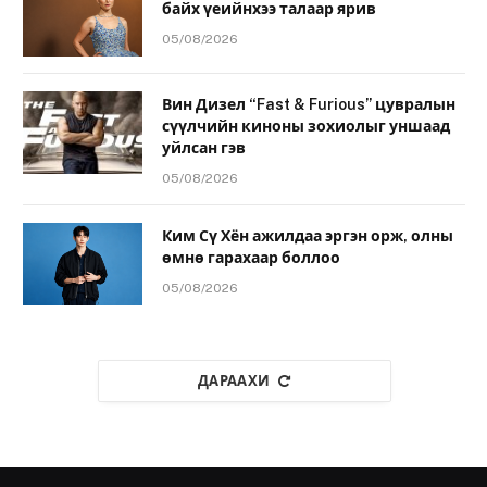
байх үеийнхээ талаар ярив
05/08/2026
Вин Дизел “Fast & Furious” цувралын
сүүлчийн киноны зохиолыг уншаад
уйлсан гэв
05/08/2026
Ким Сү Хён ажилдаа эргэн орж, олны
өмнө гарахаар боллоо
05/08/2026
ДАРААХИ