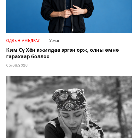
ОДДЫН АМЬДРАЛ
Урлаг
Ким Сү Хён ажилдаа эргэн орж, олны өмнө
гарахаар боллоо
05/08/2026