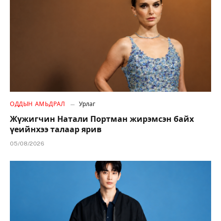
ОДДЫН АМЬДРАЛ
Урлаг
Жүжигчин Натали Портман жирэмсэн байх
үеийнхээ талаар ярив
05/08/2026