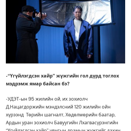
-“Үгүйлэгдсэн хайр” жүжгийн гол дүрд тоглох
мэдрэмж ямар байсан бэ
?
-УДЭТ-ын 95 жилийн ой, их зохиолч
Д.Нацагдоржийн мэндэлсний 120 жилийн ойн
хүрээнд Төрийн шагналт, Хөдөлмөрийн баатар,
Ардын уран зохиолч Бавуугийн Лхагвасүрэнгийн
“Үгүйлэгдсэн хайр” уянгын драмын жүжгийг дахин