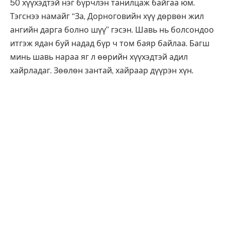
50 хүүхэдтэй нэг бүрчлэн танилцаж байгаа юм.
Тэгснээ намайг “За, Дорноговийн хүү дөрвөн жил
ангийн дарга болно шүү” гэсэн. Шавь нь болсондоо
итгэж ядан буй надад бүр ч том баяр байлаа. Багш
минь шавь нараа яг л өөрийн хүүхэдтэй адил
хайрладаг. Зөөлөн зантай, хайраар дүүрэн хүн.