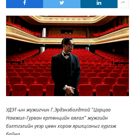
УДЭТ-ын жүжигчин Г.Эрдэнэболдтой “Царцаа
Намжил-Гурван ертөнцийн аялал” жүжгийн
бэлтгэлийн үеэр цөөн хором ярилцсаныг хүргэж
байна.