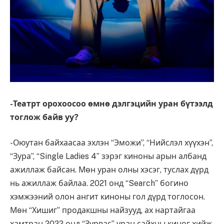
-Театрт орохоосоо өмнө дэлгэцийн уран бүтээлд
тоглож байв уу?
-Оюутан байхаасаа эхлэн “Эможи”, “Нийслэл хүүхэн”,
“Зура”, “Single Ladies 4” зэрэг киноны арын албанд
ажиллаж байсан. Мөн уран олны хэсэг, туслах дүрд
нь ажиллаж байлаа. 2021 онд “Search” богино
хэмжээний олон ангит киноны гол дүрд тоглосон.
Мөн “Хишиг” продакшны найзууд, ах нартайгаа
хамтран 2022 онд “Зурвас” уран сайхны киног хийж