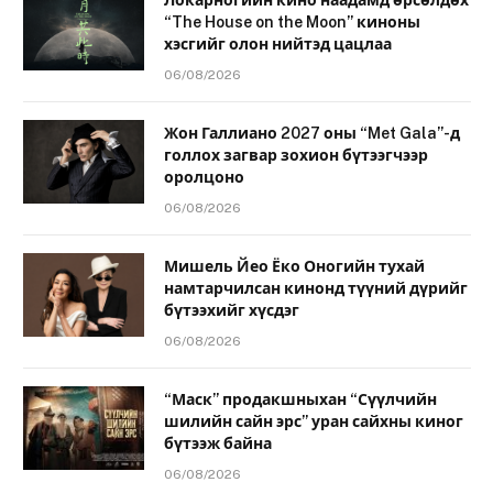
Локарногийн кино наадамд өрсөлдөх
“The House on the Moon” киноны
хэсгийг олон нийтэд цацлаа
06/08/2026
Жон Галлиано 2027 оны “Met Gala”-д
голлох загвар зохион бүтээгчээр
оролцоно
06/08/2026
Мишель Йео Ёко Оногийн тухай
намтарчилсан кинонд түүний дүрийг
бүтээхийг хүсдэг
06/08/2026
“Маск” продакшныхан “Сүүлчийн
шилийн сайн эрс” уран сайхны киног
бүтээж байна
06/08/2026