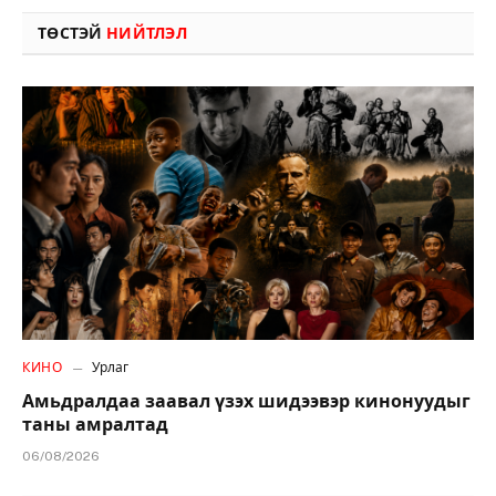
ТӨСТЭЙ
НИЙТЛЭЛ
КИНО
Урлаг
Амьдралдаа заавал үзэх шидээвэр кинонуудыг
таны амралтад
06/08/2026