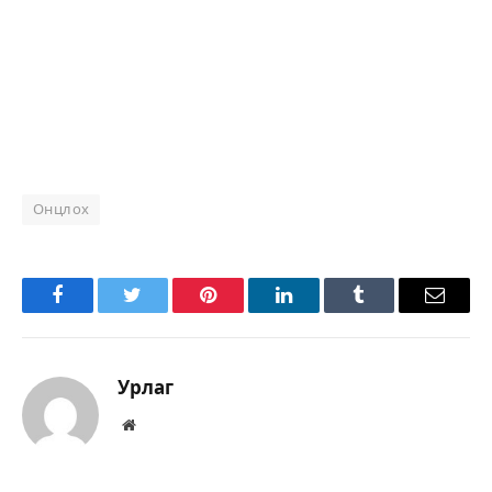
Онцлох
Facebook
Twitter
Pinterest
LinkedIn
Tumblr
Имэйл
Урлаг
Вэбсайт