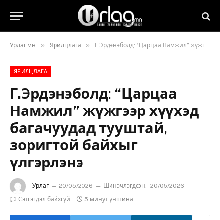
»
»
Урлаг.мн
Ярилцлага
Г.Эрдэнэболд: “Царцаа Намжил” жүжгээр хүүхэд багачуудад тууштай, зоригтой байхыг үлгэрлэнэ
ЯРИЛЦЛАГА
Г.Эрдэнэболд: “Царцаа
Намжил” жүжгээр хүүхэд
багачуудад тууштай,
зоригтой байхыг
үлгэрлэнэ
Урлаг
20/05/2026
Шинэчлэгдсэн:
20/05/2026
Сэтгэгдэл байхгүй
5 минут уншина