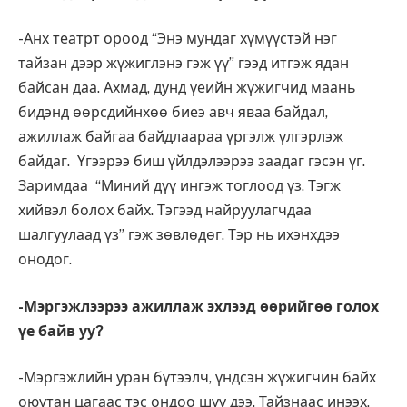
-Анх театрт ороод “Энэ мундаг хүмүүстэй нэг
тайзан дээр жүжиглэнэ гэж үү” гээд итгэж ядан
байсан даа. Ахмад, дунд үеийн жүжигчид маань
бидэнд өөрсдийнхөө биеэ авч яваа байдал,
ажиллаж байгаа байдлаараа үргэлж үлгэрлэж
байдаг. Үгээрээ биш үйлдэлээрээ заадаг гэсэн үг.
Заримдаа “Миний дүү ингэж тоглоод үз. Тэгж
хийвэл болох байх. Тэгээд найруулагчдаа
шалгуулаад үз” гэж зөвлөдөг. Тэр нь ихэнхдээ
онодог.
-Мэргэжлээрээ ажиллаж эхлээд өөрийгөө голох
үе байв уу
?
-Мэргэжлийн уран бүтээлч, үндсэн жүжигчин байх
оюутан цагаас тэс ондоо шүү дээ. Тайзнаас инээх,