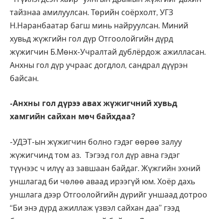
тайзнаа амилуулсан. Төрийн соёрхолт, УГЗ
Н.Наранбаатар багш минь найруулсан. Миний
хувьд жүжгийн гол дүр Отгоолойгийн дүрд
жүжигчин Б.Мөнх-Учралтай дублёрдож ажилласан.
Анхны гол дүр учраас догдлол, сандрал дүүрэн
байсан.
-Анхны гол дүрээ авах жүжигчний хувьд
хамгийн сайхан мөч байхдаа
?
-УДЭТ-ын жүжигчин болно гэдэг өөрөө залуу
жүжигчинд том аз. Тэгээд гол дүр авна гэдэг
түүнээс ч илүү аз завшаан байдаг. Жүжгийн эхний
уншлагад би чөлөө аваад ирээгүй юм. Хоёр дахь
уншлага дээр Отгоолойгийн дүрийг уншаад дотроо
“Би энэ дүрд ажиллаж үзвэл сайхан даа” гээд