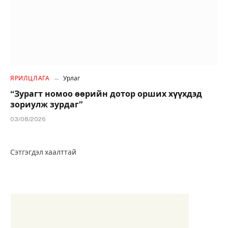
ЯРИЛЦЛАГА
Урлаг
“Зурагт номоо өөрийн дотор орших хүүхдэд
зориулж зурдаг”
03/08/2026
Сэтгэгдэл хаалттай