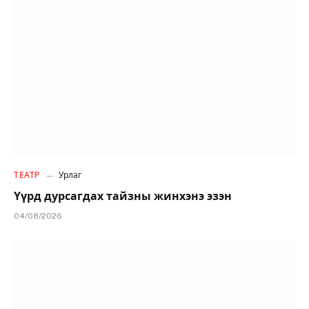
ТЕАТР
Урлаг
Үүрд дурсагдах тайзны жинхэнэ эзэн
04/08/2026