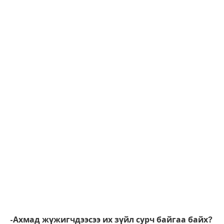
-Ахмад жүжигчдээсээ их зүйл сурч байгаа байх?