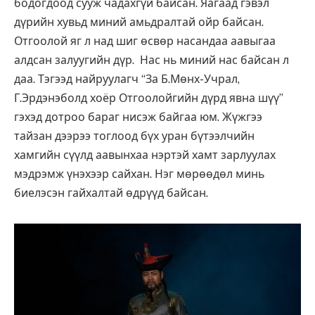
бодогдоод сууж чадахгүй байсан. Яагаад гэвэл
дүрийн хувьд миний амьдралтай ойр байсан.
Отгоолой яг л над шиг өсвөр насандаа аавыгаа
алдсан залуугийн дүр. Нас нь миний нас байсан л
даа. Тэгээд найруулагч “За Б.Мөнх-Учрал,
Г.Эрдэнэболд хоёр Отгоолойгийн дүрд явна шүү”
гэхэд дотроо бараг нисэж байгаа юм. Жүжгээ
тайзан дээрээ тоглоод бүх уран бүтээлчийн
хамгийн сүүлд аавынхаа нэртэй хамт зарлуулах
мэдрэмж үнэхээр сайхан. Нэг мөрөөдөл минь
биелэсэн гайхалтай өдрүүд байсан.