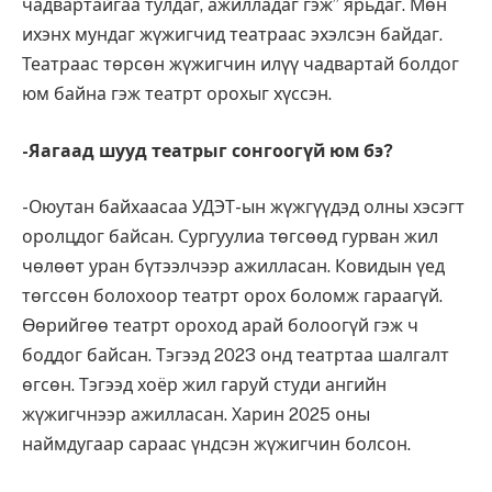
чадвартайгаа тулдаг, ажилладаг гэж” ярьдаг. Мөн
ихэнх мундаг жүжигчид театраас эхэлсэн байдаг.
Театраас төрсөн жүжигчин илүү чадвартай болдог
юм байна гэж театрт орохыг хүссэн.
-Яагаад шууд театрыг сонгоогүй юм бэ
?
-Оюутан байхаасаа УДЭТ-ын жүжгүүдэд олны хэсэгт
оролцдог байсан. Сургуулиа төгсөөд гурван жил
чөлөөт уран бүтээлчээр ажилласан. Ковидын үед
төгссөн болохоор театрт орох боломж гараагүй.
Өөрийгөө театрт ороход арай болоогүй гэж ч
боддог байсан. Тэгээд 2023 онд театртаа шалгалт
өгсөн. Тэгээд хоёр жил гаруй студи ангийн
жүжигчнээр ажилласан. Харин 2025 оны
наймдугаар сараас үндсэн жүжигчин болсон.