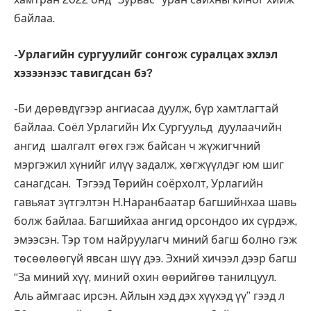
байлаа.
-Урлагийн сургуулийг сонгож суралцах эхлэл
хэзээнээс тавигдсан бэ
?
-Би дөрөвдүгээр ангиасаа дуулж, бүр хамтлагтай
байлаа. Соёл Урлагийн Их Сургуульд дуулаачийн
ангид шалгалт өгөх гэж байсан ч жүжигчний
мэргэжил хүнийг илүү задалж, хөгжүүлдэг юм шиг
санагдсан. Тэгээд Төрийн соёрхолт, Урлагийн
гавьяат зүтгэлтэн Н.Наранбаатар багшийнхаа шавь
болж байлаа. Багшийхаа ангид орсондоо их сүрдэж,
эмээсэн. Тэр том найруулагч миний багш болно гэж
төсөөлөөгүй явсан шүү дээ. Эхний хичээл дээр багш
“За миний хүү, миний охин өөрийгөө танилцуул.
Аль аймгаас ирсэн. Айлын хэд дэх хүүхэд үү” гээд л