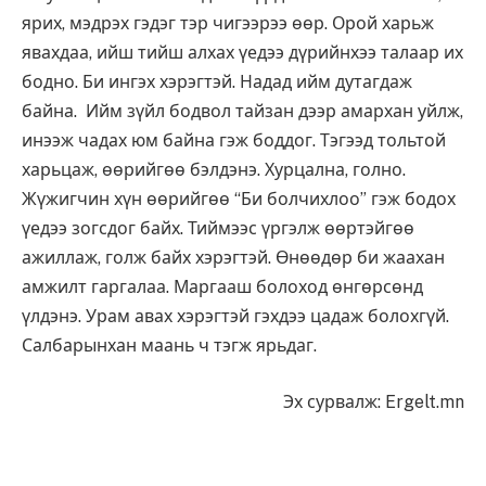
ярих, мэдрэх гэдэг тэр чигээрээ өөр. Орой харьж
явахдаа, ийш тийш алхах үедээ дүрийнхээ талаар их
бодно. Би ингэх хэрэгтэй. Надад ийм дутагдаж
байна. Ийм зүйл бодвол тайзан дээр амархан уйлж,
инээж чадах юм байна гэж боддог. Тэгээд тольтой
харьцаж, өөрийгөө бэлдэнэ. Хурцална, голно.
Жүжигчин хүн өөрийгөө “Би болчихлоо” гэж бодох
үедээ зогсдог байх. Тиймээс үргэлж өөртэйгөө
ажиллаж, голж байх хэрэгтэй. Өнөөдөр би жаахан
амжилт гаргалаа. Маргааш болоход өнгөрсөнд
үлдэнэ. Урам авах хэрэгтэй гэхдээ цадаж болохгүй.
Салбарынхан маань ч тэгж ярьдаг.
Эх сурвалж: Ergelt.mn