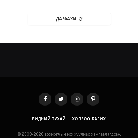
ДАРААХИ
Facebook
Twitter
Instagram
Pinterest
БИДНИЙ ТУХАЙ
ХОЛБОО БАРИХ
© 2009-2026 зохиогчын эрх хуулиар хамгаалагдсан.