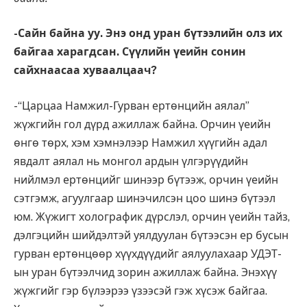
-Сайн байна уу. Энэ онд уран бүтээлийн олз их
байгаа харагдсан. Сүүлийн үеийн сонин
сайхнаасаа хуваалцаач
?
-“Царцаа Намжил-Гурван ертөнцийн аялал”
жүжгийн гол дүрд ажиллаж байна. Орчин үеийн
өнгө төрх, хэм хэмнэлээр Намжил хүүгийн адал
явдалт аялал нь монгол ардын үлгэрүүдийн
нийлмэл ертөнцийг шинээр бүтээж, орчин үеийн
сэтгэмж, агуулгаар шинэчилсэн цоо шинэ бүтээл
юм. Жүжигт холографик дүрслэл, орчин үеийн тайз,
дэлгэцийн шийдэлтэй уялдуулан бүтээсэн ер бусын
гурван ертөнцөөр хүүхдүүдийг аялуулахаар УДЭТ-
ын уран бүтээлчид зорин ажиллаж байна. Энэхүү
жүжгийг гэр бүлээрээ үзээсэй гэж хүсэж байгаа.