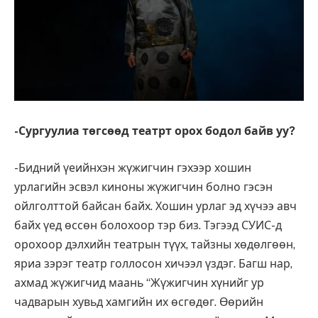
-Сургуулиа төгсөөд театрт орох бодол байв уу
?
-Бидний үеийнхэн жүжигчин гэхээр хошин
урлагийн эсвэл киноны жүжигчин болно гэсэн
ойлголттой байсан байх. Хошин урлаг эд хүчээ авч
байх үед өссөн болохоор тэр биз. Тэгээд СУИС-д
орохоор дэлхийн театрын түүх, тайзны хөдөлгөөн,
яриа зэрэг театр голлосон хичээл үздэг. Багш нар,
ахмад жүжигчид маань “Жүжигчин хүнийг ур
чадварын хувьд хамгийн их өсгөдөг. Өөрийн