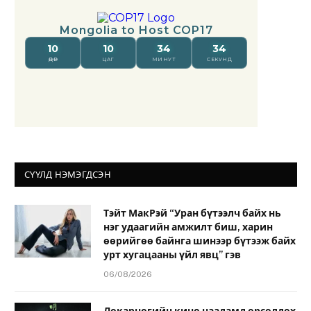
СҮҮЛД НЭМЭГДСЭН
Тэйт МакРэй “Уран бүтээлч байх нь
нэг удаагийн амжилт биш, харин
өөрийгөө байнга шинээр бүтээж байх
урт хугацааны үйл явц” гэв
06/08/2026