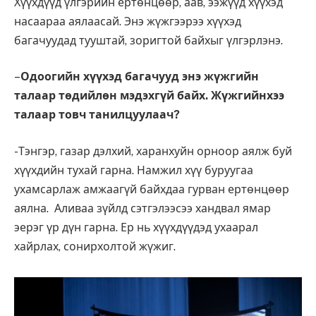
Хүүхдүүд үлгэрийн ертөнцөөр, аав, ээжүүд хүүхэд
насаараа аялаасай. Энэ жүжгээрээ хүүхэд
багачуудад тууштай, зоригтой байхыг үлгэрлэнэ.
–
Одоогийн хүүхэд багачууд энэ жүжгийн
талаар төдийлөн мэдэхгүй байх. Жүжгийнхээ
талаар товч танилцуулаач
?
-Тэнгэр, газар дэлхий, харанхуйн орноор аялж буй
хүүхдийн тухай гарна. Намжил хүү буруугаа
ухамсарлаж амжаагүй байхдаа гурван ертөнцөөр
аялна. Аливаа зүйлд сэтгэлээсээ хандвал ямар
эерэг үр дүн гарна. Ер нь хүүхдүүдэд ухаарал
хайрлах, сонирхолтой жүжиг.