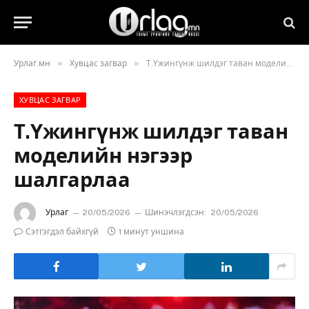
»
»
Урлаг.мн
Хувцас загвар
Т.Үжингүнж шилдэг таван моделийн нэгээр шалгарлаа
ХУВЦАС ЗАГВАР
Т.Үжингүнж шилдэг таван
моделийн нэгээр
шалгарлаа
Урлаг
20/05/2026
Шинэчлэгдсэн:
20/05/2026
Сэтгэгдэл байхгүй
1 минут уншина