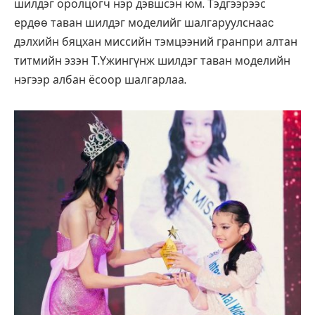
шилдэг оролцогч нэр дэвшсэн юм. Тэдгээрээс
ердөө таван шилдэг моделийг шалгаруулснааc
дэлхийн бяцхан миссийн тэмцээний гранпри алтан
титмийн эзэн Т.Үжингүнж шилдэг таван моделийн
нэгээр албан ёсоор шалгарлаа.