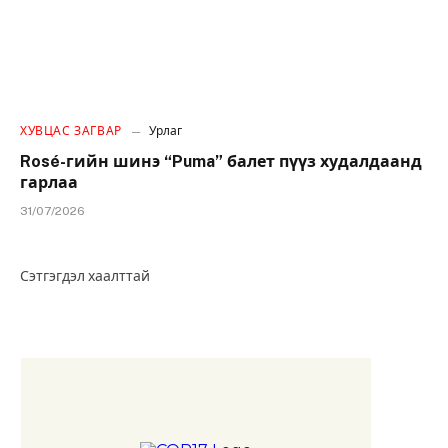
ХУВЦАС ЗАГВАР
Урлаг
Rosé-гийн шинэ “Puma” балет пүүз худалдаанд
гарлаа
31/07/2026
Сэтгэгдэл хаалттай