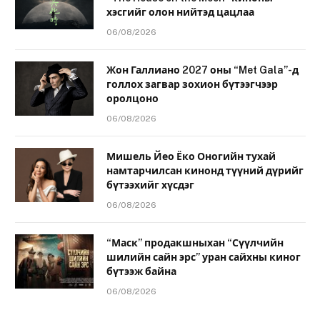
хэсгийг олон нийтэд цацлаа
06/08/2026
Жон Галлиано 2027 оны “Met Gala”-д
голлох загвар зохион бүтээгчээр
оролцоно
06/08/2026
Мишель Йео Ёко Оногийн тухай
намтарчилсан кинонд түүний дүрийг
бүтээхийг хүсдэг
06/08/2026
“Маск” продакшныхан “Сүүлчийн
шилийн сайн эрс” уран сайхны киног
бүтээж байна
06/08/2026