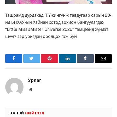
Ташрамд дурдахад, Т.Үжингүнж тавдугаар сарын 23-
нд БНХАУ-ын Хайнан хотод зохион байгуулагдах
“Little Miss&Mister Universe 2026” тэмцээнд хүндэт
шүүгчээр уригдан оролцох гэж буй.
Facebook
Twitter
Pinterest
LinkedIn
Tumblr
Имэйл
Урлаг
Вэбсайт
ТӨСТЭЙ
НИЙТЛЭЛ