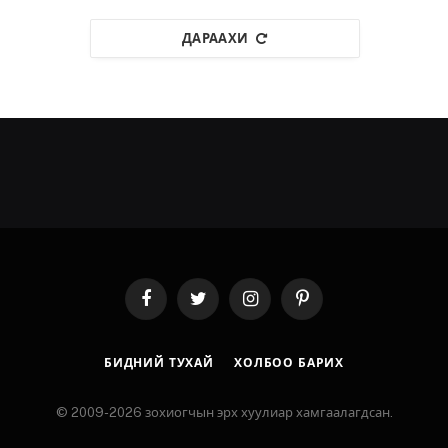
ДАРААХИ
Facebook
Twitter
Instagram
Pinterest
БИДНИЙ ТУХАЙ
ХОЛБОО БАРИХ
© 2009-2026 зохиогчын эрх хуулиар хамгаалагдсан.