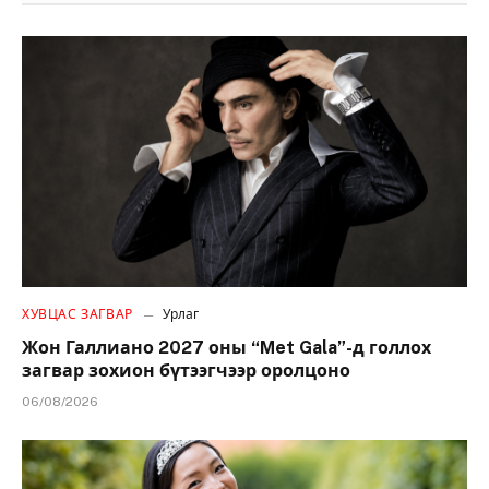
ХУВЦАС ЗАГВАР
Урлаг
Жон Галлиано 2027 оны “Met Gala”-д голлох
загвар зохион бүтээгчээр оролцоно
06/08/2026