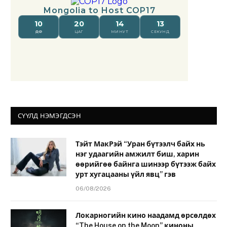
СҮҮЛД НЭМЭГДСЭН
Тэйт МакРэй “Уран бүтээлч байх нь
нэг удаагийн амжилт биш, харин
өөрийгөө байнга шинээр бүтээж байх
урт хугацааны үйл явц” гэв
06/08/2026
Локарногийн кино наадамд өрсөлдөх
“The House on the Moon” киноны