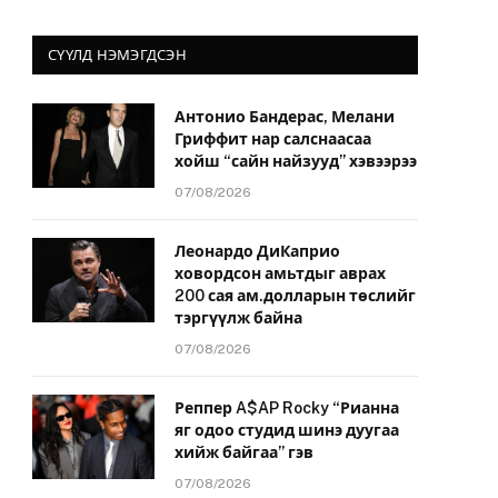
СҮҮЛД НЭМЭГДСЭН
Антонио Бандерас, Мелани
Гриффит нар салснаасаа
хойш “сайн найзууд” хэвээрээ
07/08/2026
Леонардо ДиКаприо
ховордсон амьтдыг аврах
200 сая ам.долларын төслийг
тэргүүлж байна
07/08/2026
Реппер A$AP Rocky “Рианна
яг одоо студид шинэ дуугаа
хийж байгаа” гэв
07/08/2026