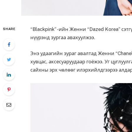
“Blackpink” -ийн Женни “Dazed Korea” сэ
SHARE
нүүрэнд зургаа авахуулжээ.
Энэ удаагийн зураг авалтад Женни “Chanel
хувцас, аксесуаруудаар гоёжээ. Уг цуглуулг
сайхны эрх чөлөөг илэрхийлдгээрээ алдар