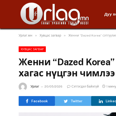
Дуу 
»
»
Урлаг.мн
Хувцас загвар
Женни “Dazed Korea” сэтгүүли
ХУВЦАС ЗАГВАР
Женни “Dazed Korea”
хагас нүцгэн чимлээ
Урлаг
20/05/2026
Сэтгэгдэл байхгүй
1 мин
Facebook
Twitter
Linke