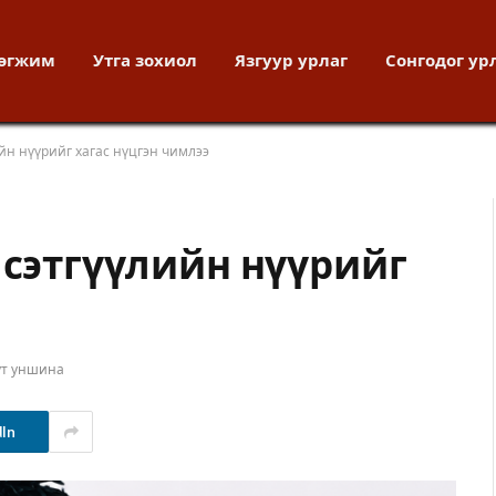
хөгжим
Утга зохиол
Язгуур урлаг
Сонгодог ур
йн нүүрийг хагас нүцгэн чимлээ
 сэтгүүлийн нүүрийг
ут уншина
dIn