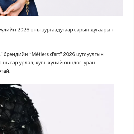
тгүүлийн 2026 оны зургаадугаар сарын дугаарын
” брэндийн “Métiers d’art” 2026 цуглуулгын
а нь гар урлал, хувь хүний онцлог, уран
тай.