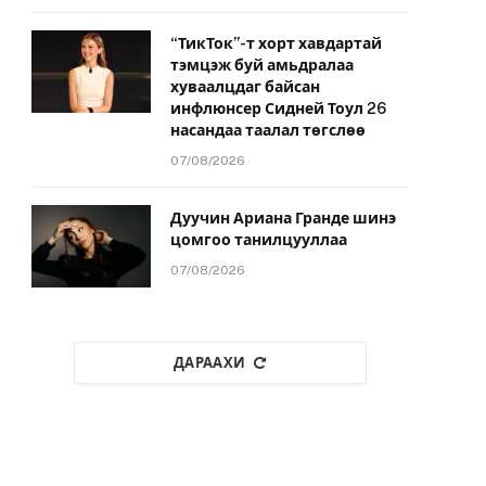
“ТикТок”-т хорт хавдартай
тэмцэж буй амьдралаа
хуваалцдаг байсан
инфлюнсер Сидней Тоул 26
насандаа таалал төгслөө
07/08/2026
Дуучин Ариана Гранде шинэ
цомгоо танилцууллаа
07/08/2026
ДАРААХИ