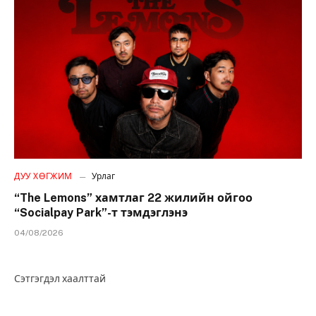
ДУУ ХӨГЖИМ
Урлаг
“The Lemons” хамтлаг 22 жилийн ойгоо
“Socialpay Park”-т тэмдэглэнэ
04/08/2026
Сэтгэгдэл хаалттай