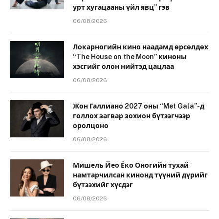
урт хугацааны үйл явц” гэв
06/08/2026
Локарногийн кино наадамд өрсөлдөх
“The House on the Moon” киноны
хэсгийг олон нийтэд цацлаа
06/08/2026
Жон Галлиано 2027 оны “Met Gala”-д
голлох загвар зохион бүтээгчээр
оролцоно
06/08/2026
Мишель Йео Ёко Оногийн тухай
намтарчилсан кинонд түүний дүрийг
бүтээхийг хүсдэг
06/08/2026