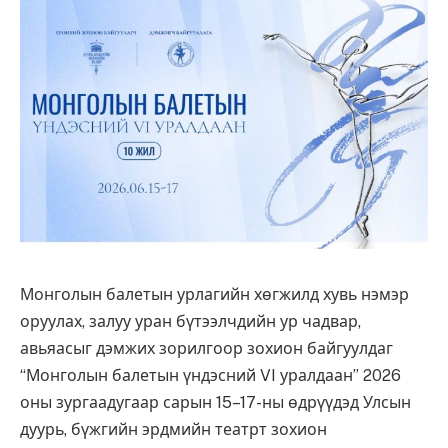
Монголын балетын урлагийн хөгжилд хувь нэмэр
оруулах, залуу уран бүтээлчдийн ур чадвар,
авьяасыг дэмжих зорилгоор зохион байгуулдаг
“Монголын балетын үндэсний VI уралдаан” 2026
оны зургаадугаар сарын 15–17-ны өдрүүдэд Улсын
дуурь, бүжгийн эрдмийн театрт зохион