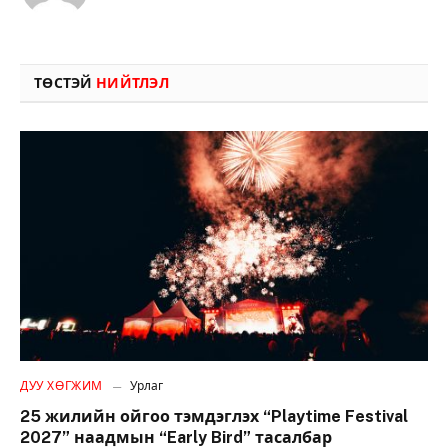
ТӨСТЭЙ
НИЙТЛЭЛ
ДУУ ХӨГЖИМ
Урлаг
25 жилийн ойгоо тэмдэглэх “Playtime Festival
2027” наадмын “Early Bird” тасалбар