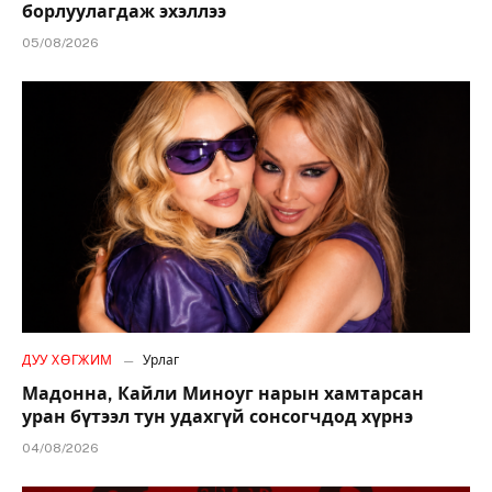
борлуулагдаж эхэллээ
05/08/2026
ДУУ ХӨГЖИМ
Урлаг
Мадонна, Кайли Миноуг нарын хамтарсан
уран бүтээл тун удахгүй сонсогчдод хүрнэ
04/08/2026