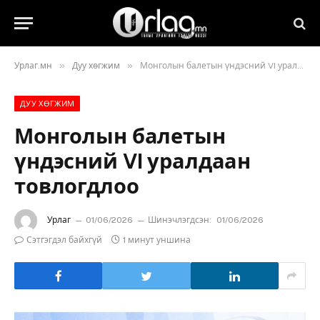
»
»
Урлаг.мн
Дуу хөгжим
Монголын балетын үндэсний VI уралдаан товлогдлоо
ДУУ ХӨГЖИМ
Монголын балетын
үндэсний VI уралдаан
товлогдлоо
Урлаг
01/06/2026
Шинэчлэгдсэн:
01/06/2026
Сэтгэгдэл байхгүй
1 минут уншина