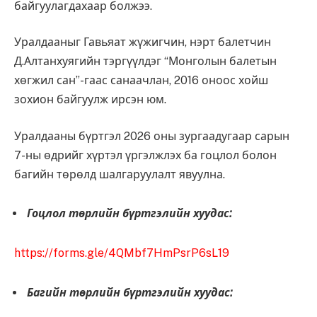
байгуулагдахаар болжээ.
Уралдааныг Гавьяат жүжигчин, нэрт балетчин
Д.Алтанхуягийн тэргүүлдэг “Монголын балетын
хөгжил сан”-гаас санаачлан, 2016 оноос хойш
зохион байгуулж ирсэн юм.
Уралдааны бүртгэл 2026 оны зургаадугаар сарын
7-ны өдрийг хүртэл үргэлжлэх ба гоцлол болон
багийн төрөлд шалгаруулалт явуулна.
Гоцлол төрлийн бүртгэлийн хуудас:
https://forms.gle/4QMbf7HmPsrP6sL19
Багийн төрлийн бүртгэлийн хуудас: