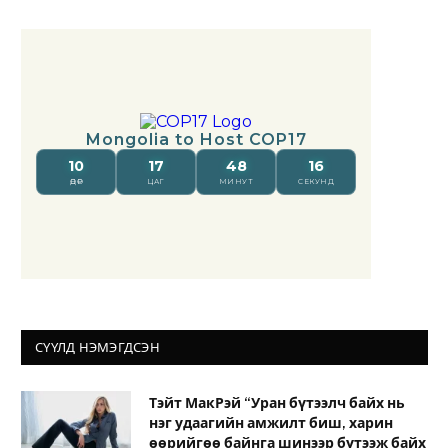
СҮҮЛД НЭМЭГДСЭН
Тэйт МакРэй “Уран бүтээлч байх нь
нэг удаагийн амжилт биш, харин
өөрийгөө байнга шинээр бүтээж байх