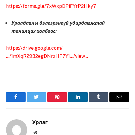
https://forms.gle/7xWxpDPiFYrP2Hky7
Уралдааны дэлгэрэнгүй удирдамжтай
танилцах холбоос:
https://drive.google.com/
…/1mXqR2932egDNrzHF7Y1…/view…
Facebook
Twitter
Pinterest
LinkedIn
Tumblr
Имэйл
Урлаг
Вэбсайт