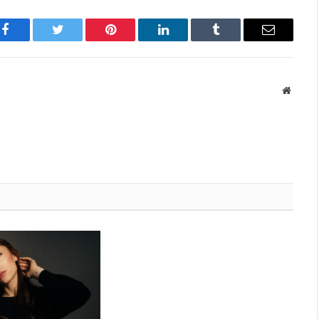
Facebook
Twitter
Pinterest
LinkedIn
Tumblr
Имэйл
Вэбса