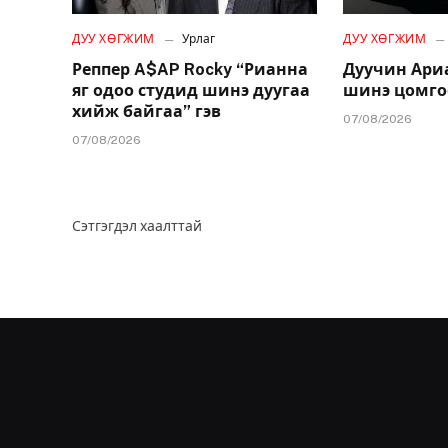
ДУУ ХӨГЖИМ
Урлаг
ДУУ ХӨГЖИМ
Реппер A$AP Rocky “Рианна
Дуучин Ари
яг одоо студид шинэ дуугаа
шинэ цомго
хийж байгаа” гэв
07/08/2026
07/08/2026
Сэтгэгдэл хаалттай