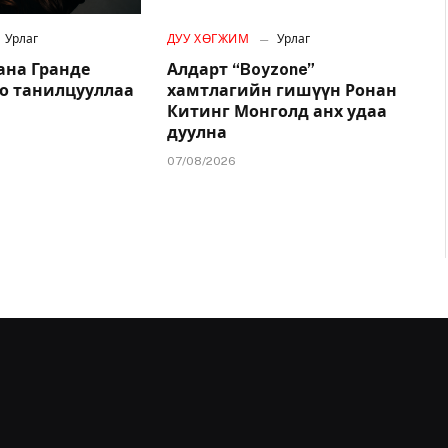
Урлаг
ДУУ ХӨГЖИМ
Урлаг
ана Гранде
Алдарт “Boyzone”
о танилцууллаа
хамтлагийн гишүүн Ронан
Китинг Монголд анх удаа
дуулна
07/08/2026