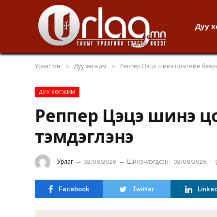
Дуу 
»
»
Урлаг.мн
Дуу хөгжим
Реппер Цэцэ шинэ цомгийн баяра
ДУУ ХӨГЖИМ
Реппер Цэцэ шинэ ц
тэмдэглэнэ
Урлаг
02/06/2026
Шинэчлэгдсэн:
02/06/2026
Facebook
Twitter
Linke