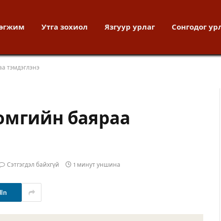
хөгжим
Утга зохиол
Язгуур урлаг
Сонгодог ур
а тэмдэглэнэ
омгийн баяраа
Сэтгэгдэл байхгүй
1 минут уншина
dIn