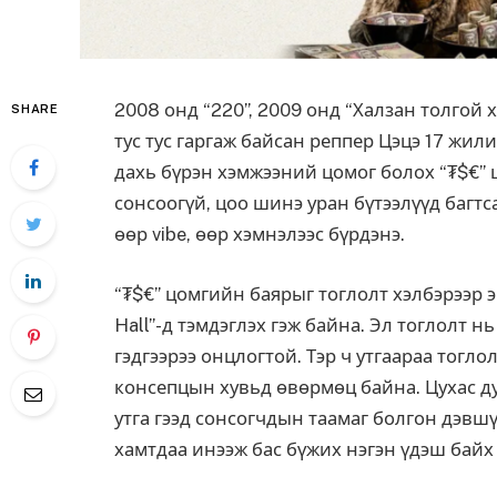
2008 онд “220”, 2009 онд “Халзан толгой х
SHARE
тус тус гаргаж байсан реппер Цэцэ 17 жил
дахь бүрэн хэмжээний цомог болох “₮$€” ц
сонсоогүй, цоо шинэ уран бүтээлүүд багтса
өөр vibe, өөр хэмнэлээс бүрдэнэ.
“
₮
$€” цомгийн баярыг тоглолт хэлбэрээр эн
Hall”-д тэмдэглэх гэж байна. Эл тоглолт н
гэдгээрээ онцлогтой. Тэр ч утгаараа тогло
консепцын хувьд өвөрмөц байна. Цухас 
утга гээд сонсогчдын таамаг болгон дэвшү
хамтдаа инээж бас бүжих нэгэн үдэш байх