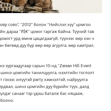
оёр соёо”, “2012” болон “Нийслэл хүү” цомгоо
ийн дараа “₮$€” цомог гаргаж байна. Түүний тав
омогт урд өмнө цацагдаагүй, түүнээс өөр хэн ч
н бөгөөд дуу бүр өөр өөр агуулга, өөр хамтрал,
э зургаадугаар сарын 10-нд “Zaisan Hill Event
ь
шинэ цомгийн танилцуулга,
нээлтийн тоглолт
лт гэхээс илүүтэй
party
хэмнэлтэй, найруулга
дурдвал, шинэ цомгийн
дуу
бүрийн түүх, далд
үлдэг санааг тэр үдэш баталж бас няцааж,
 болно.