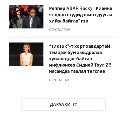
Реппер A$AP Rocky “Рианна
яг одоо студид шинэ дуугаа
хийж байгаа” гэв
07/08/2026
“ТикТок”-т хорт хавдартай
тэмцэж буй амьдралаа
хуваалцдаг байсан
инфлюнсер Сидней Тоул 26
насандаа таалал төгслөө
07/08/2026
ДАРААХИ