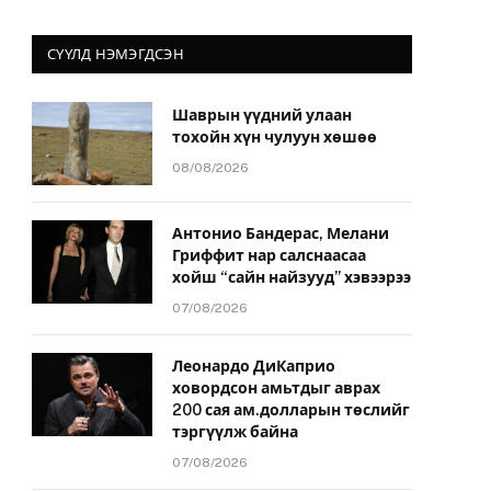
СҮҮЛД НЭМЭГДСЭН
Шаврын үүдний улаан
тохойн хүн чулуун хөшөө
08/08/2026
Антонио Бандерас, Мелани
Гриффит нар салснаасаа
хойш “сайн найзууд” хэвээрээ
07/08/2026
Леонардо ДиКаприо
ховордсон амьтдыг аврах
200 сая ам.долларын төслийг
тэргүүлж байна
07/08/2026