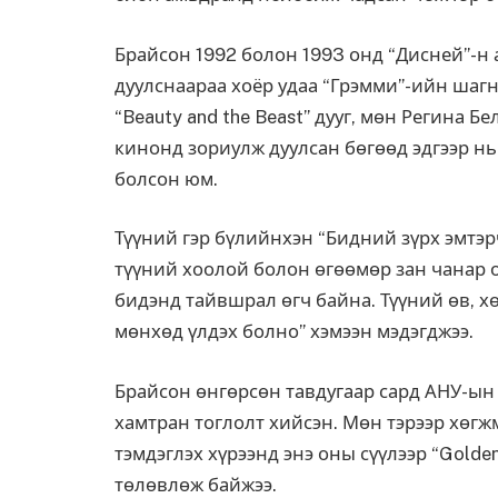
Брайсон 1992 болон 1993 онд “Дисней”-н
дуулснаараа хоёр удаа “Грэмми”-ийн шагн
“Beauty and the Beast” дууг, мөн Регина Бе
кинонд зориулж дуулсан бөгөөд эдгээр нь
болсон юм.
Түүний гэр бүлийнхэн “Бидний зүрх эмтэр
түүний хоолой болон өгөөмөр зан чанар 
бидэнд тайвшрал өгч байна. Түүний өв, 
мөнхөд үлдэх болно” хэмээн мэдэгджээ.
Брайсон өнгөрсөн тавдугаар сард АНУ-ы
хамтран тоглолт хийсэн. Мөн тэрээр хөг
тэмдэглэх хүрээнд энэ оны сүүлээр “Golde
төлөвлөж байжээ.