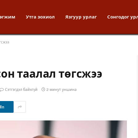
хөгжим
Утга зохиол
Язгуур урлаг
Сонгодог ур
гсжээ
он таалал төгсжээ
Сэтгэгдэл байхгүй
2 минут уншина
dIn