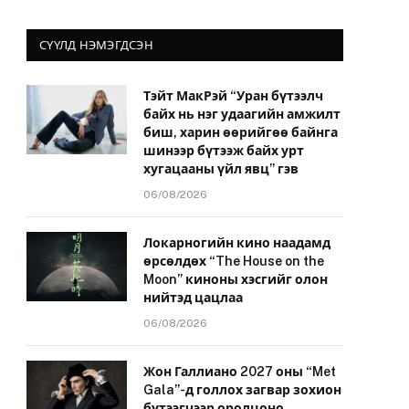
СҮҮЛД НЭМЭГДСЭН
Тэйт МакРэй “Уран бүтээлч
байх нь нэг удаагийн амжилт
биш, харин өөрийгөө байнга
шинээр бүтээж байх урт
хугацааны үйл явц” гэв
06/08/2026
Локарногийн кино наадамд
өрсөлдөх “The House on the
Moon” киноны хэсгийг олон
нийтэд цацлаа
06/08/2026
Жон Галлиано 2027 оны “Met
Gala”-д голлох загвар зохион
бүтээгчээр оролцоно