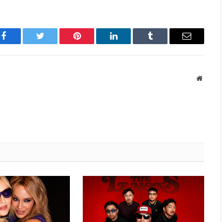
Facebook
Twitter
Pinterest
LinkedIn
Tumblr
Имэйл
Вэбса