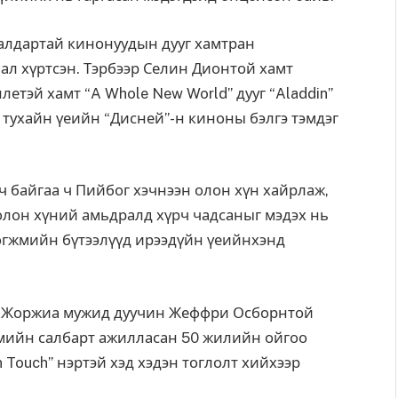
 алдартай кинонуудын дууг хамтран
ал хүртсэн. Тэрбээр Селин Дионтой хамт
ллетэй хамт “A Whole New World” дууг “Aladdin”
 тухайн үеийн “Дисней”-н киноны бэлгэ тэмдэг
ч байгаа ч Пийбог хэчнээн олон хүн хайрлаж,
олон хүний амьдралд хүрч чадсаныг мэдэх нь
хөгжмийн бүтээлүүд ирээдүйн үеийнхэнд
н Жоржиа мужид дуучин Жеффри Осборнтой
жмийн салбарт ажилласан 50 жилийн ойгоо
n Touch” нэртэй хэд хэдэн тоглолт хийхээр