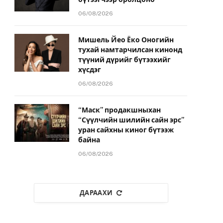
06/08/2026
Мишель Йео Ёко Оногийн
тухай намтарчилсан кинонд
түүний дүрийг бүтээхийг
хүсдэг
06/08/2026
“Маск” продакшныхан
“Сүүлчийн шилийн сайн эрс”
уран сайхны киног бүтээж
байна
06/08/2026
ДАРААХИ