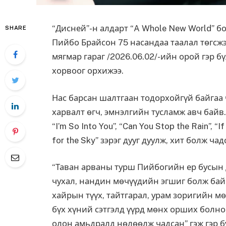
“Дисней”-н
алдарт “A Whole New World” бол
SHARE
Пийбо
Брайсон
75 насандаа таалал төгсжэ
мягмар гараг /2026.06.02/-ийн орой гэр б
хорвоог орхижээ.
Нас барсан шалтгаан тодорхойгүй байгаа
харвалт өгч, эмнэлгийн тусламж авч байв. 
“I’m So Into You”, “Can You Stop the Rain”, “
for the Sky” зэрэг дууг дуулж, хит болж чад
“Таван арваны турш Пийбогийн ер бусын
чухал, нандин мөчүүдийн эгшиг болж байса
хайрын түүх, тайтгарал, урам зоригийн м
бүх хүний сэтгэлд үүрд мөнх орших болно
олон амьдралд нөлөөлж чадсан” гэж гэр б