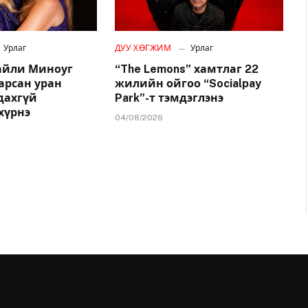
Урлаг
ДУУ ХӨГЖИМ
Урлаг
айли Миноуг
“The Lemons” хамтлаг 22
арсан уран
жилийн ойгоо “Socialpay
удахгүй
Park”-т тэмдэглэнэ
хүрнэ
04/08/2026