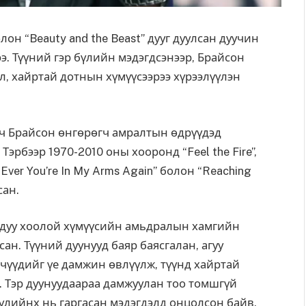
он “Beauty and the Beast” дууг дуулсан дуучин
э. Түүний гэр бүлийн
мэдэгдсэнээр
,
Брайсон
үл, хайртай дотнын хүмүүсээрээ хүрээлүүлэн
 ч Брайсон өнгөрөгч амралтын өдрүүдэд
Тэрбээр 1970-2010 оны хооронд “Feel the Fire”,
If Ever You’re In My Arms Again” болон “Reaching
сан.
 дуу хоолой хүмүүсийн амьдралын хамгийн
н. Түүний дуунууд баяр баясгалан, агуу
өчүүдийг үе дамжин өвлүүлж, түүнд хайртай
. Тэр дуунуудаараа дамжуулан тоо томшгүй
үлийнх нь гаргасан мэдэгдэлд онцолсон байв.