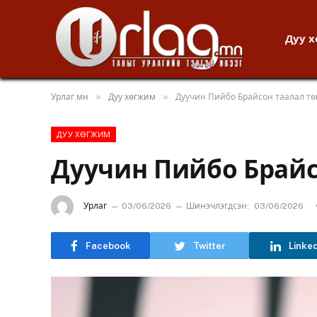
Дуу 
»
»
Урлаг.мн
Дуу хөгжим
Дуучин Пийбо Брайсон таалал тө
ДУУ ХӨГЖИМ
Дуучин Пийбо Брайс
Урлаг
03/06/2026
Шинэчлэгдсэн:
03/06/2026
Facebook
Twitter
Linke