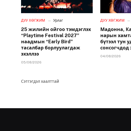
ДУУ ХӨГЖИМ
Урлаг
ДУУ ХӨГЖИМ
25 жилийн ойгоо тэмдэглэх
Мадонна, К
“Playtime Festival 2027”
нарын хамт
наадмын “Early Bird”
бүтээл тун 
тасалбар борлуулагдаж
сонсогчдод 
эхэллээ
04/08/2026
05/08/2026
Сэтгэгдэл хаалттай