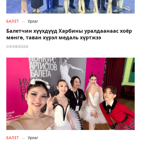
БАЛЕТ
Урлаг
Балетчин хүүхдүүд Харбины уралдаанаас хоёр
мөнгө, таван хүрэл медаль хүртжээ
03/08/2026
БАЛЕТ
Урлаг