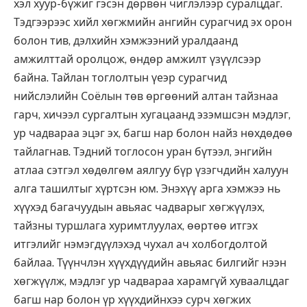
хэл хуур-бүжиг гэсэн дөрвөн чиглэлээр суралцдаг.
Тэдгээрээс хийл хөгжмийн ангийн сурагчид эх орон
болон тив, дэлхийн хэмжээний уралдаанд
амжилттай оролцож, өндөр амжилт үзүүлсээр
байна. Тайлан тоглолтын үеэр сурагчид
нийслэлийн Соёлын төв өргөөний алтан тайзнаа
гарч, хичээл сургалтын хугацаанд эзэмшсэн мэдлэг,
ур чадвараа эцэг эх, багш нар болон найз нөхдөдөө
тайлагнав. Тэдний тоглосон уран бүтээл, энгийн
атлаа сэтгэл хөдөлгөм аялгуу бүр үзэгчдийн халуун
алга ташилтыг хүртсэн юм. Энэхүү арга хэмжээ нь
хүүхэд багачуудын авьяас чадварыг хөгжүүлэх,
тайзны туршлага хуримтлуулах, өөртөө итгэх
итгэлийг нэмэгдүүлэхэд чухал ач холбогдолтой
байлаа. Түүнчлэн хүүхдүүдийн авьяас билгийг нээн
хөгжүүлж, мэдлэг ур чадвараа харамгүй хуваалцдаг
багш нар болон үр хүүхдийнхээ сурч хөгжих