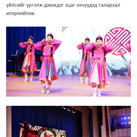
үйлсийг үргэлж дэмждэг эцэг эхчүүдэд талархал
илэрхийлэв.