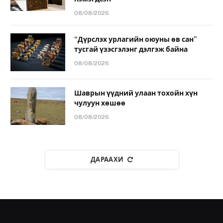
08/08/2026
“Дүрслэх урлагийн оюуны өв сан”
тусгай үзэсгэлэнг дэлгэж байна
08/08/2026
Шаврын үүдний улаан тохойн хүн
чулуун хөшөө
08/08/2026
ДАРААХИ