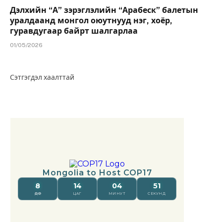
Дэлхийн “А” зэрэглэлийн “Арабеск” балетын
уралдаанд монгол оюутнууд нэг, хоёр,
гуравдугаар байрт шалгарлаа
01/05/2026
Сэтгэгдэл хаалттай