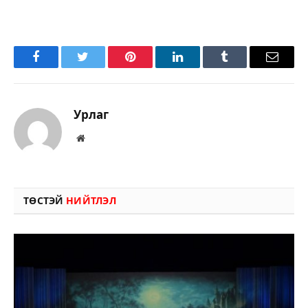
Facebook
Twitter
Pinterest
LinkedIn
Tumblr
Имэйл
Урлаг
Вэбсайт
ТӨСТЭЙ
НИЙТЛЭЛ