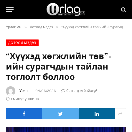
»
»
Урлаг.мн
Дотоод мэдээ
“Хүүхэд хөгжлийн төв”-ийн сурагчдын тайлан тоглолт боллоо
ДОТООД МЭДЭЭ
“Хүүхэд хөгжлийн төв”-
ийн сурагчдын тайлан
тоглолт боллоо
Урлаг
04/06/2026
Сэтгэгдэл байхгүй
1 минут уншина