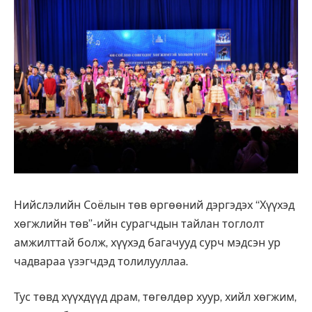
Нийслэлийн Соёлын төв өргөөний дэргэдэх “Хүүхэд
хөгжлийн төв”-ийн сурагчдын тайлан тоглолт
амжилттай болж, хүүхэд багачууд сурч мэдсэн ур
чадвараа үзэгчдэд толилууллаа.
Тус төвд хүүхдүүд драм, төгөлдөр хуур, хийл хөгжим,