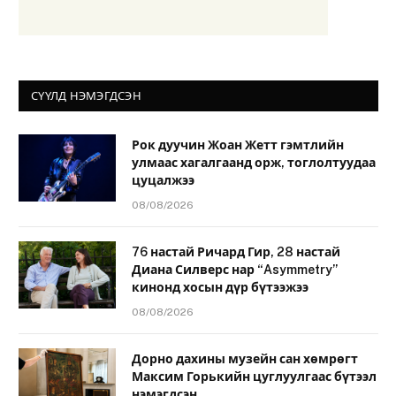
СҮҮЛД НЭМЭГДСЭН
Рок дуучин Жоан Жетт гэмтлийн
улмаас хагалгаанд орж, тоглолтуудаа
цуцалжээ
08/08/2026
76 настай Ричард Гир, 28 настай
Диана Силверс нар “Asymmetry”
кинонд хосын дүр бүтээжээ
08/08/2026
Дорно дахины музейн сан хөмрөгт
Максим Горькийн цуглуулгаас бүтээл
нэмэгдсэн