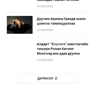
07/08/2026
Дуучин Ариана Гранде шинэ
цомгоо танилцууллаа
07/08/2026
Алдарт “Boyzone” хамтлагийн
гишүүн Ронан Китинг
Монголд анх удаа дуулна
07/08/2026
ДАРААХИ