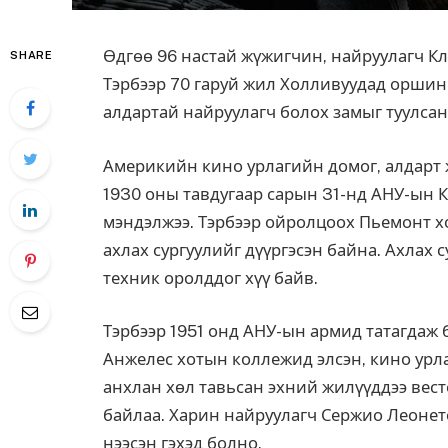
Өдгөө 96 настай жүжигчин, найруулагч Кл
SHARE
Тэрбээр 70 гаруй жил Холливуудад оршин
алдартай найруулагч болох замыг туулсан
Америкийн кино урлагийн домог, алдарт 
1930 оны тавдугаар сарын 31-нд АНУ-ын
мэндэлжээ. Тэрбээр ойролцоох Пьемонт хо
ахлах сургуулийг дүүргэсэн байна. Ахлах 
техник оролддог хүү байв.
Тэрбээр 1951 онд АНУ-ын армид татагдаж 
Анжелес хотын коллежид элсэн, кино урла
анхлан хөл тавьсан эхний жилүүддээ вес
байлаа. Харин найруулагч Сержио Леонет
нээсэн гэхэд болно.