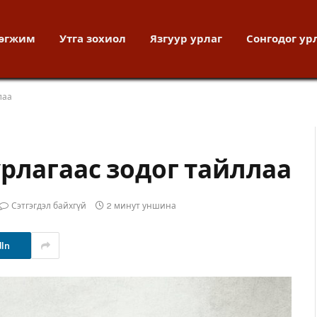
хөгжим
Утга зохиол
Язгуур урлаг
Сонгодог ур
лаа
рлагаас зодог тайллаа
Сэтгэгдэл байхгүй
2 минут уншина
dIn