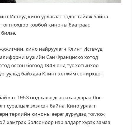
инт Иствуд кино урлагаас зодог тайлж байна.
 тогтнохдоо ковбой киноны баатраас
 билээ.
жүжигчин, кино найруулагч Клинт Иствүүд
 Калифорни мужийн Сан Франциско хотод
тод өссөн бөгөөд 1949 онд тус хотынхоо
сургуульд байхдаа Клинт хөгжим сонирхдог,
байжээ. 1953 онд халагдсаныхаа дараа Лос-
гт суралцаж эхэлсэн байна. Кино урлагт
терн төрлийн киноны эерэг дүрүүдэд тоглож
ой хамтрах болсоноор нэр алдарт хүрэх замаа