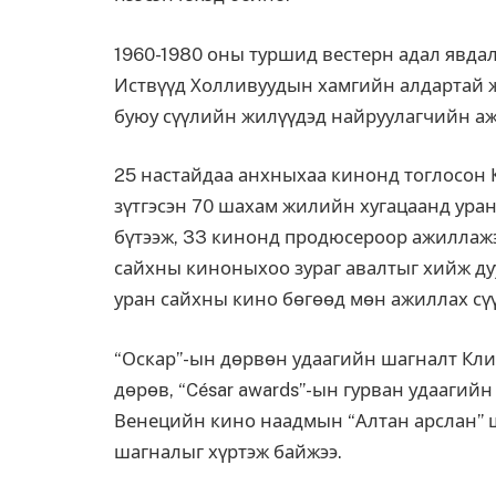
1960-1980 оны туршид вестерн адал явда
Иствүүд Холливуудын хамгийн алдартай ж
буюу сүүлийн жилүүдэд найруулагчийн ажл
25 настайдаа анхныхаа кинонд тоглосон 
зүтгэсэн 70 шахам жилийн хугацаанд уран
бүтээж, 33 кинонд продюсероор ажиллажээ.
сайхны киноныхоо зураг авалтыг хийж дуу
уран сайхны кино бөгөөд мөн ажиллах сү
“Оскар”-ын дөрвөн удаагийн шагналт Кли
дөрөв, “César awards”-ын гурван удаагий
Венецийн кино наадмын “Алтан арслан” 
шагналыг хүртэж байжээ.