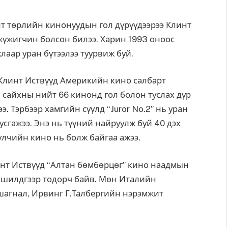
лт төрлийн кинонуудын гол дүрүүдээрээ Клинт
үжигчин болсон билээ. Харин 1993 оноос
аар уран бүтээлээ туурвиж буй.
Клинт Иствүүд Америкийн кино салбарт
 сайхны нийт 66 кинонд гол болон туслах дүр
 Тэрбээр хамгийн сүүлд “Juror No.2” нь уран
сгажээ. Энэ нь түүний найруулж буй 40 дэх
үлчийн кино нь болж байгаа ажээ.
нт Иствүүд “Алтан бөмбөрцөг” кино наадмын
н шилдгээр тодорч байв. Мөн Италийн
шагнал, Ирвинг Г.Талбергийн нэрэмжит