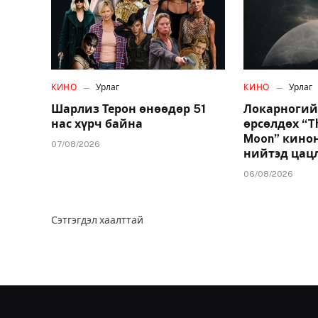
КИНО
Урлаг
КИНО
Урлаг
Шарлиз Терон өнөөдөр 51
Локарногий
нас хүрч байна
өрсөлдөх “T
Moon” кинон
07/08/2026
нийтэд цац
06/08/2026
Сэтгэгдэл хаалттай