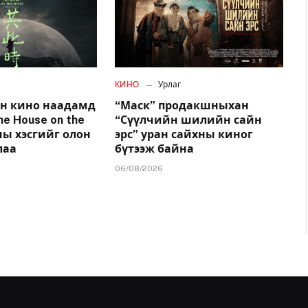
КИНО
Урлаг
н кино наадамд
“Маск” продакшныхан
he House on the
“Сүүлчийн шилийн сайн
ы хэсгийг олон
эрс” уран сайхны киног
лаа
бүтээж байна
06/08/2026