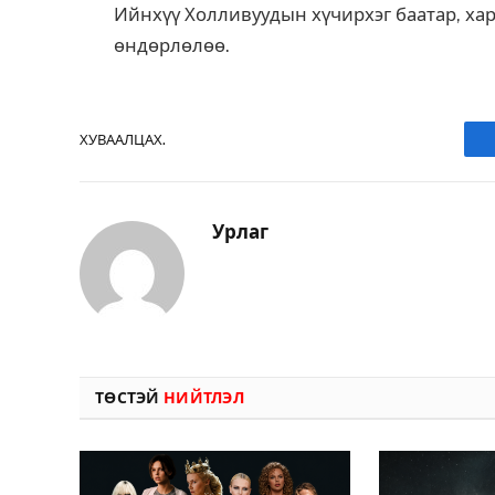
Ийнхүү Холливуудын хүчирхэг баатар, хар
өндөрлөлөө.
ХУВААЛЦАХ.
Урлаг
ТӨСТЭЙ
НИЙТЛЭЛ