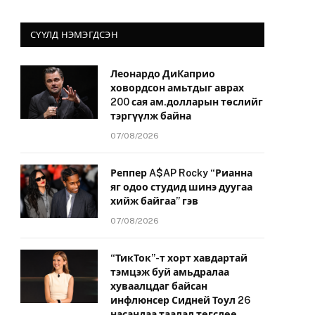
СҮҮЛД НЭМЭГДСЭН
Леонардо ДиКаприо
ховордсон амьтдыг аврах
200 сая ам.долларын төслийг
тэргүүлж байна
07/08/2026
Реппер A$AP Rocky “Рианна
яг одоо студид шинэ дуугаа
хийж байгаа” гэв
07/08/2026
“ТикТок”-т хорт хавдартай
тэмцэж буй амьдралаа
хуваалцдаг байсан
инфлюнсер Сидней Тоул 26
насандаа таалал төгслөө