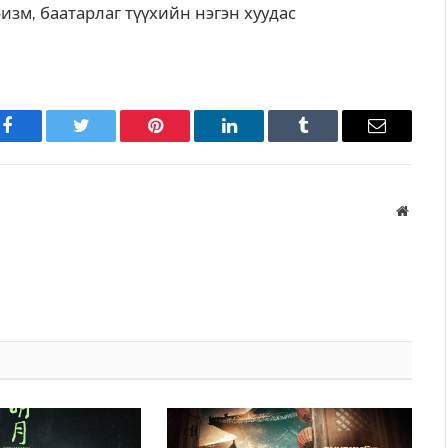
изм, баатарлаг түүхийн нэгэн хуудас
Facebook
Twitter
Pinterest
LinkedIn
Tumblr
Имэйл
Вэбса