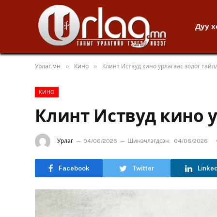
Дуу 
»
»
Урлаг.мн
Кино
Клинт Иствуд кино урлагаас зодог тайл
КИНО
Клинт Иствуд кино у
Урлаг
04/06/2026
Шинэчлэгдсэн:
04/06/2026
Facebook
Twitter
Linke