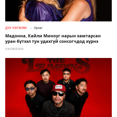
ДУУ ХӨГЖИМ
Урлаг
Мадонна, Кайли Миноуг нарын хамтарсан
уран бүтээл тун удахгүй сонсогчдод хүрнэ
04/08/2026