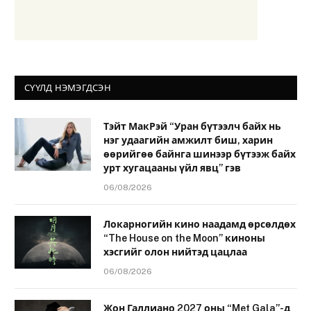
СҮҮЛД НЭМЭГДСЭН
Тэйт МакРэй “Уран бүтээлч байх нь
нэг удаагийн амжилт биш, харин
өөрийгөө байнга шинээр бүтээж байх
урт хугацааны үйл явц” гэв
06/08/2026
Локарногийн кино наадамд өрсөлдөх
“The House on the Moon” киноны
хэсгийг олон нийтэд цацлаа
06/08/2026
Жон Галлиано 2027 оны “Met Gala”-д