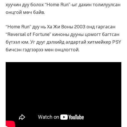
хуучин дуу болох “Home Run”-ыг дахин толилуулсан
онцгой мөч байв.
“Home Run” дуу нь Ха Жи Воны 2003 онд гаргасан
“Reversal of Fortune” киноны дууны цомогт багтсан
бүтээл юм. Уг дууг дэлхийд алдартай хитмейкер PSY
бичсэн гэдгээрээ мөн онцлогтой.