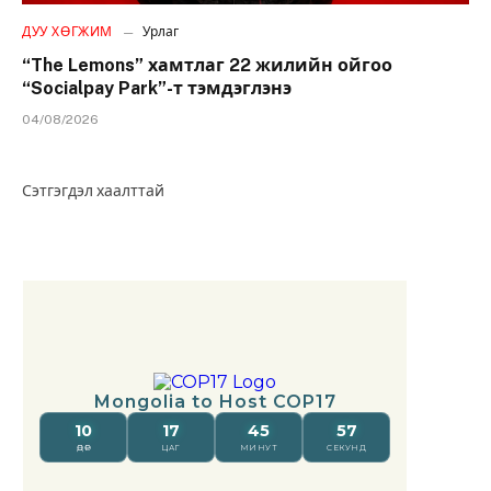
ДУУ ХӨГЖИМ
Урлаг
“The Lemons” хамтлаг 22 жилийн ойгоо
“Socialpay Park”-т тэмдэглэнэ
04/08/2026
Сэтгэгдэл хаалттай