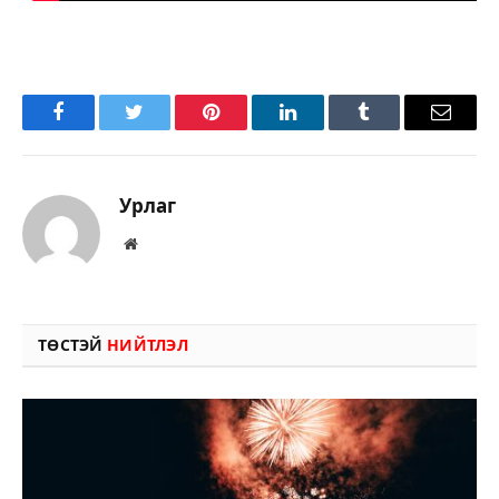
Facebook
Twitter
Pinterest
LinkedIn
Tumblr
Имэйл
Урлаг
Вэбсайт
ТӨСТЭЙ
НИЙТЛЭЛ