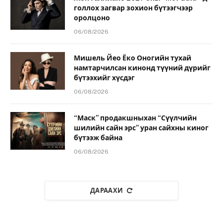
голлох загвар зохион бүтээгчээр
оролцоно
06/08/2026
Мишель Йео Ёко Оногийн тухай
намтарчилсан кинонд түүний дүрийг
бүтээхийг хүсдэг
06/08/2026
“Маск” продакшныхан “Сүүлчийн
шилийн сайн эрс” уран сайхны киног
бүтээж байна
06/08/2026
ДАРААХИ