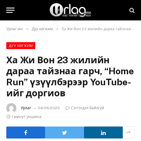
»
»
Урлаг.мн
Дуу хөгжим
Ха Жи Вон 23 жилийн дараа тайзнаа гарч, “Home Run” үзүүлбэрээр YouTube-ийг доргиов
ДУУ ХӨГЖИМ
Ха Жи Вон 23 жилийн
дараа тайзнаа гарч, “Home
Run” үзүүлбэрээр YouTube-
ийг доргиов
Урлаг
04/06/2026
Сэтгэгдэл байхгүй
1 минут уншина