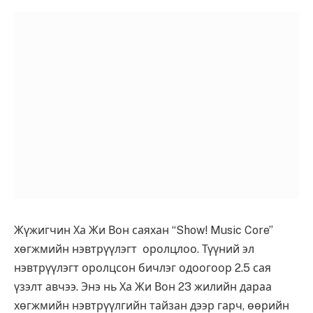
Жүжигчин Ха Жи Вон саяхан “Show! Music Core”
хөгжмийн нэвтрүүлэгт оролцлоо. Түүний эл
нэвтрүүлэгт оролцсон бичлэг одоогоор 2.5 сая
үзэлт авчээ. Энэ нь Ха Жи Вон 23 жилийн дараа
хөгжмийн нэвтрүүлгийн тайзан дээр гарч, өөрийн