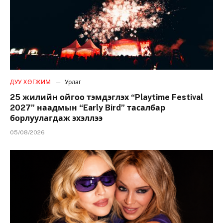
ДУУ ХӨГЖИМ
Урлаг
25 жилийн ойгоо тэмдэглэх “Playtime Festival
2027” наадмын “Early Bird” тасалбар
борлуулагдаж эхэллээ
05/08/2026