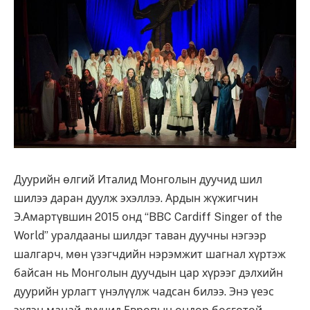
Дуурийн өлгий Италид Монголын дуучид шил
шилээ даран дуулж эхэллээ. Ардын жүжигчин
Э.Амартүвшин 2015 онд “BBC Cardiff Singer of the
World” уралдааны шилдэг таван дуучны нэгээр
шалгарч, мөн үзэгчдийн нэрэмжит шагнал хүртэж
байсан нь Монголын дуучдын цар хүрээг дэлхийн
дуурийн урлагт үнэлүүлж чадсан билээ. Энэ үеэс