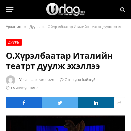
»
»
Урлаг.мн
Дуурь
О.Хүрэлбаатар Италийн театрт дуулж эхэллээ
ДУУРЬ
О.Хүрэлбаатар Италийн
театрт дуулж эхэллээ
Урлаг
10/06/2026
Сэтгэгдэл байхгүй
1 минут уншина