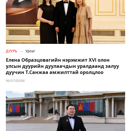
ДУУРЬ
Урлаг
Елена Образцовагийн нэрэмжит XVI олон
улсын дуурийн дуулаачдын уралдаанд залуу
дуучин Т.Санжаа амжилттай оролцлоо
16/07/2026