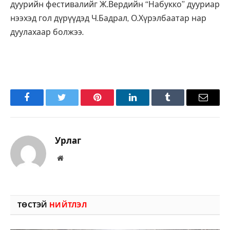
дуурийн фестивалийг Ж.Вердийн “Набукко” дууриар
нээхэд гол дүрүүдэд Ч.Бадрал, О.Хүрэлбаатар нар
дуулахаар болжээ.
Facebook
Twitter
Pinterest
LinkedIn
Tumblr
Имэйл
Урлаг
Вэбсайт
ТӨСТЭЙ
НИЙТЛЭЛ