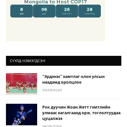
СҮҮЛД НЭМЭГДСЭН
“Эрдэнэс” хамтлаг олон улсын
наадамд оролцлоо
09/08/2026
Рок дуучин Жоан Жетт гэмтлийн
улмаас хагалгаанд орж, тоглолтуудаа
цуцалжээ
08/08/2026