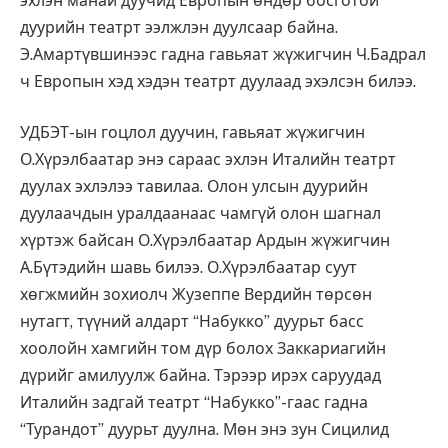
эхлэн манай дуучид Европын өндөр босготой
дуурийн театрт ээлжлэн дуулсаар байна.
Э.Амартүвшинээс гадна гавьяат жүжигчин Ч.Бадрал
ч Европын хэд хэдэн театрт дуулаад эхэлсэн билээ.
УДБЭТ-ын гоцлол дуучин, гавьяат жүжигчин
О.Хүрэлбаатар энэ сараас эхлэн Италийн театрт
дуулах эхлэлээ тавилаа. Олон улсын дуурийн
дуулаачдын уралдаанаас чамгүй олон шагнал
хүртэж байсан О.Хүрэлбаатар Ардын жүжигчин
А.Бүтэдийн шавь билээ.
О.Хүрэлбаатар суут
хөгжмийн зохиолч Жузеппе Вердийн төрсөн
нутагт, түүний алдарт “Набукко” дуурьт басс
хоолойн хамгийн том дүр болох Заккариагийн
дүрийг амилуулж байна.
Тэрээр ирэх саруудад
Италийн задгай театрт “Набукко”-гаас гадна
“Турандот” дуурьт дуулна. Мөн энэ зун Сицилид