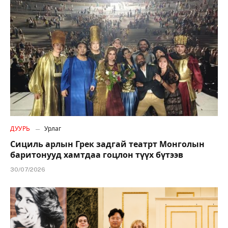
ДУУРЬ
Урлаг
Сициль арлын Грек задгай театрт Монголын
баритонууд хамтдаа гоцлон түүх бүтээв
30/07/2026