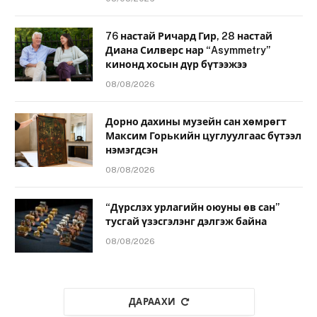
76 настай Ричард Гир, 28 настай
Диана Силверс нар “Asymmetry”
кинонд хосын дүр бүтээжээ
08/08/2026
Дорно дахины музейн сан хөмрөгт
Максим Горькийн цуглуулгаас бүтээл
нэмэгдсэн
08/08/2026
“Дүрслэх урлагийн оюуны өв сан”
тусгай үзэсгэлэнг дэлгэж байна
08/08/2026
ДАРААХИ