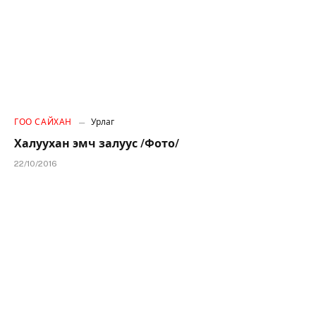
ГОО САЙХАН
Урлаг
Халуухан эмч залуус /Фото/
22/10/2016