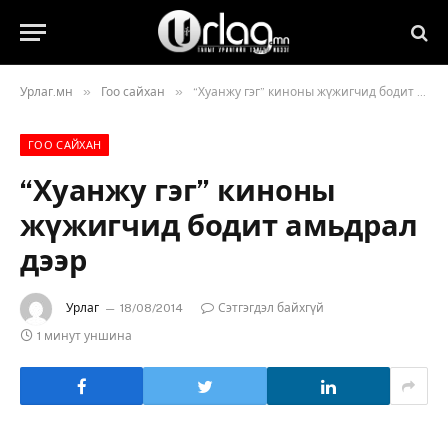
»
»
Урлаг.мн
Гоо сайхан
“Хуанжу гэг” киноны жүжигчид бодит амьдрал дээр
ГОО САЙХАН
“Хуанжу гэг” киноны
жүжигчид бодит амьдрал
дээр
Урлаг
18/08/2014
Сэтгэгдэл байхгүй
1 минут уншина