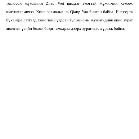
тоглосон жүжигчин Zhao Wei шилдэг эмэгтэй жүжигчин хэмээх
шагналыг авчээ. Кино зохиолыг нь Qiang Yao бичсэн байна. Ингээд та
бүхэндээ сэтгэлд хоногшин үлдсэн тус киноны жүжигчдийн кино зураг
авалтын үеийн болон бодит амьдрал дээрх зурагнаас хүргэж байна.