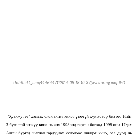
Untitled-1_copy1446447112014-08-18-10-37[www.urlag.mn].JPG
"Хуанжу гэг" хэмээх олон ангит киног үзээгүй хүн ховор биз ээ. Нийт
3 бүлэгтэй энэхүү кино нь анх 1998онд гарсан бөгөөд 1999 оны 17дах
Алтан бүргэд шагнал гардуулах ёслолоос шилдэг кино, гол дүрд нь