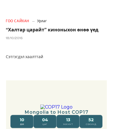
ГОО САЙХАН
Урлаг
“Халтар царайт” киноныхон өнөө үед
18/10/2016
Сэтгэгдэл хаалттай