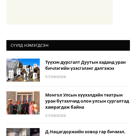
СҮҮЛД НЭМЭГДСЭН
Түүхэн дурсгалт Дуутын хаданд уран
бичлэгийн үзэсгэлэнг дэлгэжээ
07/08/2026
Монгол Улсын хүүхэлдэйн театрын
уран бүтээлчид олон улсын сургалтад
хамрагдаж байна
07/08/2026
Д.Нацагдоржийн ховор гар бичмэл,