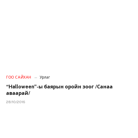
ГОО САЙХАН
Урлаг
“Halloween”-ы баярын оройн зоог /Санаа
аваарай/
28/10/2016