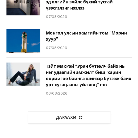
эд өлгийн зүйлс бүхий тусгай
үзэсгэлэнг нээлээ
07/08/2026
Монгол улсын хамгийн том “Морин
хуур”
07/08/2026
Тэйт МакРэй “Уран бүтээлч байх нь
нэг удаагийн амжилт биш, харин
өөрийгөө байнга шинээр бүтээж байх
урт хугацааны үйл явц” гэв
06/08/2026
ДАРААХИ