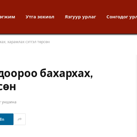
хөгжим
Утга зохиол
Язгуур урлаг
Сонгодог ур
хах, харамлах сэтгэл төрсөн
чдоороо бахархах,
сөн
т уншина
dIn