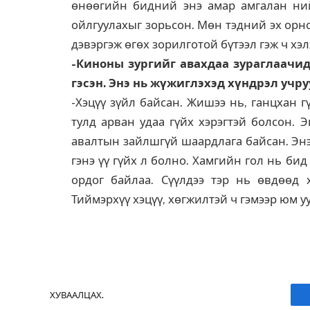
өнөөгийн бидний энэ амар амгалан ний
ойлгуулахыг зорьсон. Мөн тэдний эх орно
дэвэргэж өгөх зорилготой бүтээл гэж ч хэ
-Киноны зургийг авахдаа зураглаачи
гэсэн. Энэ нь жүжиглэхэд хүндрэл учру
-Хэцүү зүйл байсан. Жишээ нь, ганцхан г
тулд арван удаа гүйх хэрэгтэй болсон. 
авалтын зайлшгүй шаардлага байсан. Энэ 
гэнэ үү гүйх л болно. Хамгийн гол нь бид
ордог байлаа. Сүүлдээ тэр нь өвдөөд 
Тиймэрхүү хэцүү, хөгжилтэй ч гэмээр юм у
ХУВААЛЦАХ.