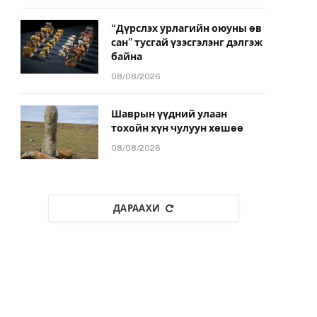
“Дүрслэх урлагийн оюуны өв
сан” тусгай үзэсгэлэнг дэлгэж
байна
08/08/2026
Шаврын үүдний улаан
тохойн хүн чулуун хөшөө
08/08/2026
ДАРААХИ