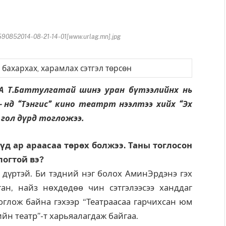
0852014-08-21-14-01[www.urlag.mn].jpg
А Т.Баттулгатай шинэ уран бүтээлийнх нь
- нд “Тэнгис” кино театрт нээлтээ хийх “Эх
 гол дүрд тогложээ.
д ар араасаа төрөх болжээ. Таны тоглосон
логтой вэ?
л дүртэй. Би тэдний нэг болох АминЭрдэнэ гэх
ган, найз нөхдөдөө чин сэтгэлээсээ ханддаг
тоглож байна гэхээр “Театраасаа гарчихсан юм
ийн театр”-т харьяалагдаж байгаа.