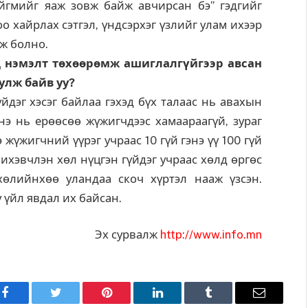
гмийг яаж зовж байж авчирсан бэ” гэдгийг
о хайрлах сэтгэл, үндсэрхэг үзлийг улам ихээр
лж болно.
д нэмэлт төхөөрөмж ашиглалгүйгээр авсан
улж байв уу?
үйдэг хэсэг байлаа гэхэд бүх талаас нь авахын
Энэ нь ерөөсөө жүжигчдээс хамаараагүй, зураг
жүжигчний үүрэг учраас 10 гүй гэнэ үү 100 гүй
 ихэвчлэн хөл нүцгэн гүйдэг учраас хөлд өргөс
хөлийнхөө уландаа скоч хүртэл нааж үзсэн.
у үйл явдал их байсан.
Эх сурвалж
http://www.info.mn
Facebook
Twitter
Pinterest
LinkedIn
Tumblr
Имэйл