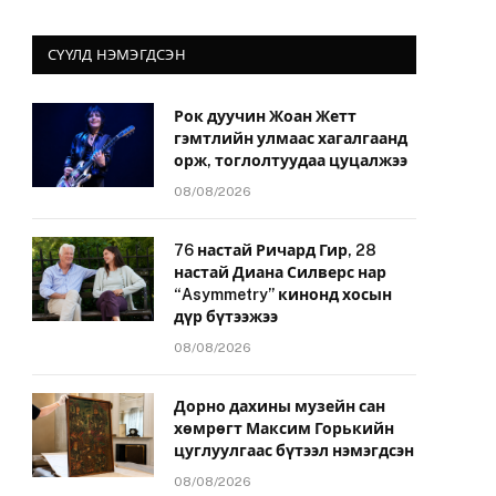
СҮҮЛД НЭМЭГДСЭН
Рок дуучин Жоан Жетт
гэмтлийн улмаас хагалгаанд
орж, тоглолтуудаа цуцалжээ
08/08/2026
76 настай Ричард Гир, 28
настай Диана Силверс нар
“Asymmetry” кинонд хосын
дүр бүтээжээ
08/08/2026
Дорно дахины музейн сан
хөмрөгт Максим Горькийн
цуглуулгаас бүтээл нэмэгдсэн
08/08/2026