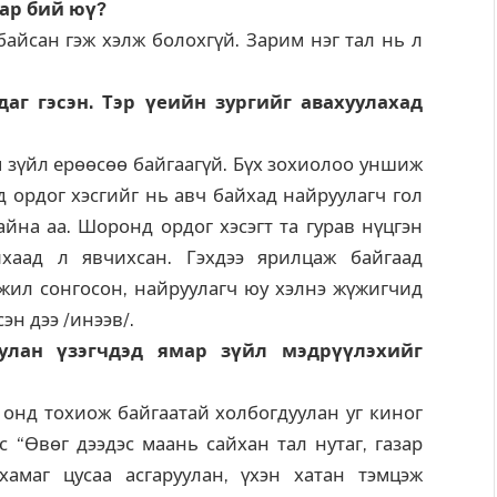
нар бий юү?
байсан гэж хэлж болохгүй. Зарим нэг тал нь л
даг гэсэн. Тэр үеийн зургийг авахуулахад
зүйл ерөөсөө байгаагүй. Бүх зохиолоо уншиж
д ордог хэсгийг нь авч байхад найруулагч гол
айна аа. Шоронд ордог хэсэгт та гурав нүцгэн
йхаад л явчихсан. Гэхдээ ярилцаж байгаад
жил сонгосон, найруулагч юу хэлнэ жүжигчид
сэн дээ /инээв/.
уулан үзэгчдэд ямар зүйл мэдрүүлэхийг
онд тохиож байгаатай холбогдуулан уг киног
с “Өвөг дээдэс маань сайхан тал нутаг, газар
амаг цусаа асгаруулан, үхэн хатан тэмцэж