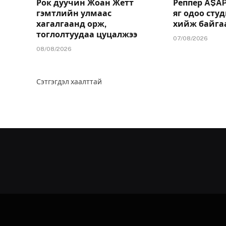
Рок дуучин Жоан Жетт
Реппер A$AP
гэмтлийн улмаас
яг одоо сту
хагалгаанд орж,
хийж байгаа
тоглолтуудаа цуцалжээ
07/08/2026
08/08/2026
Сэтгэгдэл хаалттай