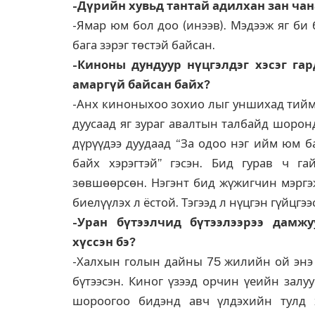
-Дүрийн хувьд тантай адилхан зан ча
-Ямар юм бол доо (инээв). Мэдээж яг би 
бага зэрэг төстэй байсан.
-Киноны дундуур нүцгэлдэг хэсэг гар
амаргүй байсан байх?
-Анх киноныхоо зохио лыг уншихад тийм 
дуусаад яг зураг авалтын талбайд шорон
дүрүүдээ дуудаад “За одоо нэг ийм юм б
байх хэрэгтэй” гэсэн. Бид гурав ч га
зөвшөөрсөн. Нэгэнт бид жүжигчин мэргэ
биелүүлэх л ёстой. Тэгээд л нүцгэн гүйцгээ
-Уран бүтээлчид бүтээлээрээ дамж
хүссэн бэ?
-Халхын голын дайны 75 жилийн ой энэ 
бүтээсэн. Киног үзээд орчин үеийн залуу
шороогоо бидэнд авч үлдэхийн тулд х