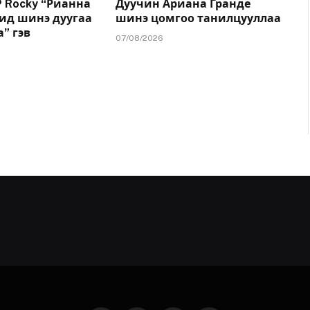
 Rocky “Рианна
Дуучин Ариана Гранде
дид шинэ дуугаа
шинэ цомгоо танилцууллаа
” гэв
07/08/2026