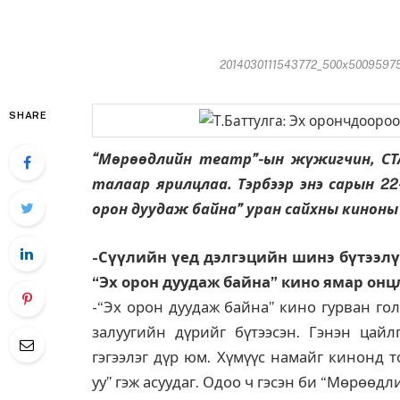
2014030111543772_500x500959759
SHARE
“Мөрөөдлийн театр”-ын жүжигчин, СТ
талаар ярилцлаа. Тэрбээр энэ сарын 22
орон дуудаж байна” уран сайхны киноны
-Сүүлийн үед дэлгэцийн шинэ бүтээлүү
“Эх орон дуудаж байна” кино ямар онц
-“Эх орон дуудаж байна” кино гурван го
залуугийн дүрийг бүтээсэн. Гэнэн цайл
гэгээлэг дүр юм. Хүмүүс намайг кинонд 
уу” гэж асуудаг. Одоо ч гэсэн би “Мөрөөдл