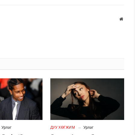
Вэбса
Урлаг
ДУУ ХӨГЖИМ
Урлаг