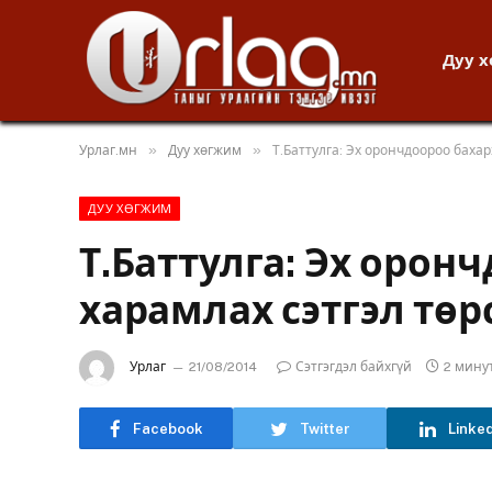
Дуу 
»
»
Урлаг.мн
Дуу хөгжим
Т.Баттулга: Эх орончдоороо бахар
ДУУ ХӨГЖИМ
Т.Баттулга: Эх орон
харамлах сэтгэл төр
Урлаг
21/08/2014
Сэтгэгдэл байхгүй
2 мину
Facebook
Twitter
Linke