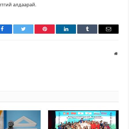
итгий алдаарай.
Facebook
Twitter
Pinterest
LinkedIn
Tumblr
Имэйл
Вэбса