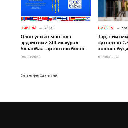
НИЙГЭМ
Урлаг
НИЙГЭМ
Урл
Олон улсын монголч
Төр, нийгми
эрдэмтний XIII их хурал
зүтгэлтэн С
Улаанбаатар хотноо болно
хөшөөг буц
05/08/2026
03/08/2026
Сэтгэгдэл хаалттай