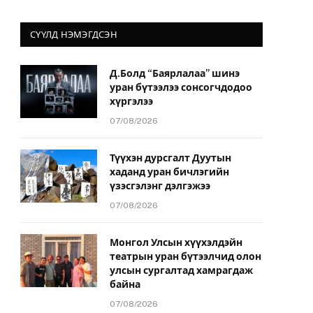
СҮҮЛД НЭМЭГДСЭН
Д.Болд “Баярлалаа” шинэ
уран бүтээлээ сонсогчдодоо
хүргэлээ
07/08/2026
Түүхэн дурсгалт Дуутын
хаданд уран бичлэгийн
үзэсгэлэнг дэлгэжээ
07/08/2026
Монгол Улсын хүүхэлдэйн
театрын уран бүтээлчид олон
улсын сургалтад хамрагдаж
байна
07/08/2026