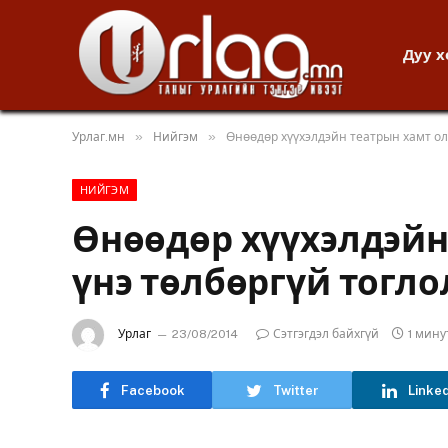
Дуу 
»
»
Урлаг.мн
Нийгэм
Өнөөдөр хүүхэлдэйн театрын хамт ол
НИЙГЭМ
Өнөөдөр хүүхэлдэйн
үнэ төлбөргүй тогло
Урлаг
23/08/2014
Сэтгэгдэл байхгүй
1 мин
Facebook
Twitter
Linke