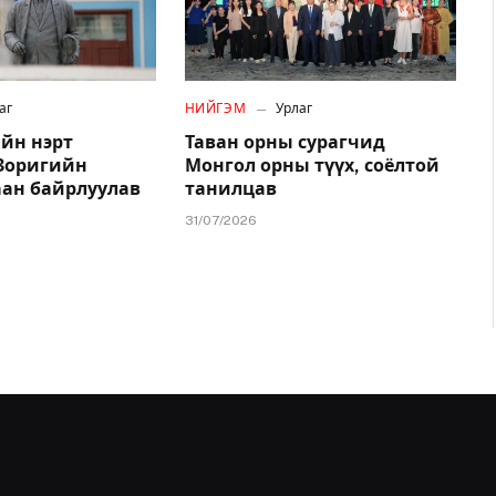
аг
НИЙГЭМ
Урлаг
йн нэрт
Таван орны сурагчид
.Зоригийн
Монгол орны түүх, соёлтой
аан байрлуулав
танилцав
31/07/2026