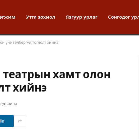
хөгжим
Утга зохиол
Язгуур урлаг
Сонгодог ур
он үнэ төлбөргүй тоглолт хийнэ
 театрын хамт олон
лт хийнэ
ут уншина
dIn