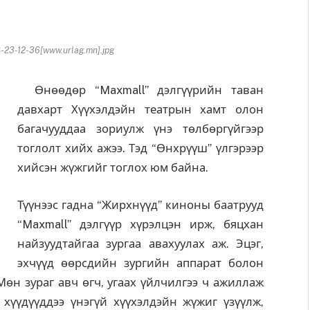
23-12-36[www.urlag.mn].jpg
Өнөөдөр “Maxmall” дэлгүүрийн таван
давхарт Хүүхэлдэйн театрын хамт олон
багачууддаа зориулж үнэ төлбөргүйгээр
тоглолт хийх ажээ. Тэд “Өнхрүүш” үлгэрээр
хийсэн жүжгийг тоглох юм байна.
Түүнээс гадна “Жирхнүүд” киноны баатрууд
“Maxmall” дэлгүүр хүрэлцэн ирж, бяцхан
найзуудтайгаа зургаа авахуулах аж. Эцэг,
эхчүүд өөрсдийн зургийн аппарат болон
Мөн зураг авч өгч, угаах үйлчилгээ ч ажиллаж
 хүүдүүддээ үнэгүй хүүхэлдэйн жүжиг үзүүлж,