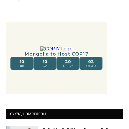
СҮҮЛД НЭМЭГДСЭН