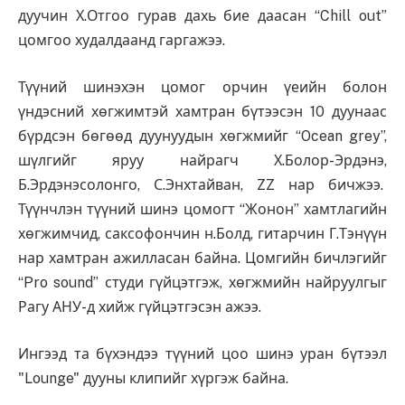
дуучин Х.Отгоо гурав дахь бие даасан “Chill out”
цомгоо худалдаанд гаргажээ.
Түүний шинэхэн цомог орчин үеийн болон
үндэсний хөгжимтэй хамтран бүтээсэн 10 дуунаас
бүрдсэн бөгөөд дуунуудын хөгжмийг “Ocean grey”,
шүлгийг яруу найрагч Х.Болор-Эрдэнэ,
Б.Эрдэнэсолонго, С.Энхтайван, ZZ нар бичжээ.
Түүнчлэн түүний шинэ цомогт “Жонон” хамтлагийн
хөгжимчид, саксофончин н.Болд, гитарчин Г.Тэнүүн
нар хамтран ажилласан байна. Цомгийн бичлэгийг
“Pro sound” студи гүйцэтгэж, хөгжмийн найруулгыг
Рагу АНУ-д хийж гүйцэтгэсэн ажээ.
Ингээд та бүхэндээ түүний цоо шинэ уран бүтээл
"Lounge" дууны клипийг хүргэж байна.