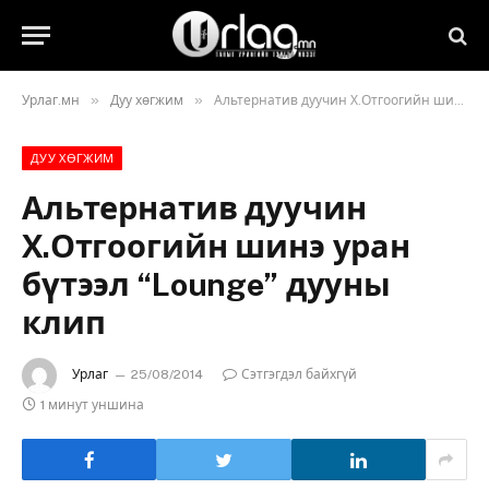
»
»
Урлаг.мн
Дуу хөгжим
Альтернатив дуучин Х.Отгоогийн шинэ уран бүтээл “Lounge” дууны клип
ДУУ ХӨГЖИМ
Альтернатив дуучин
Х.Отгоогийн шинэ уран
бүтээл “Lounge” дууны
клип
Урлаг
25/08/2014
Сэтгэгдэл байхгүй
1 минут уншина