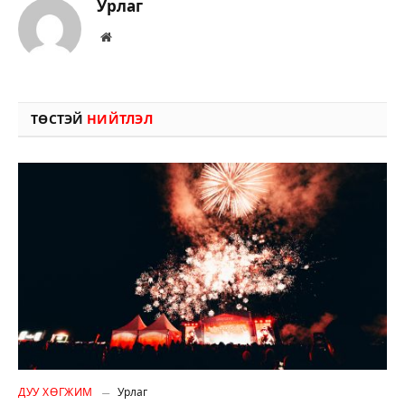
Урлаг
Вэбсайт
ТӨСТЭЙ
НИЙТЛЭЛ
ДУУ ХӨГЖИМ
Урлаг