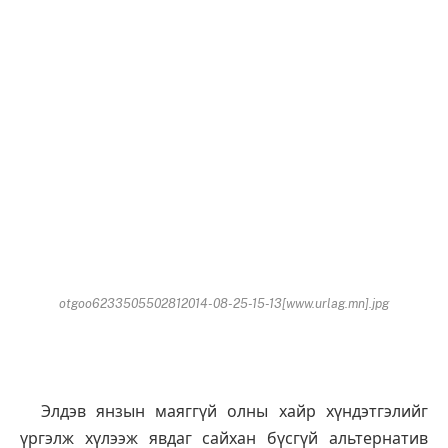
otgoo6233505502812014-08-25-15-13[www.urlag.mn].jpg
Элдэв янзын маяггүй олны хайр хүндэтгэлийг
үргэлж хүлээж явдаг сайхан бүсгүй альтернатив