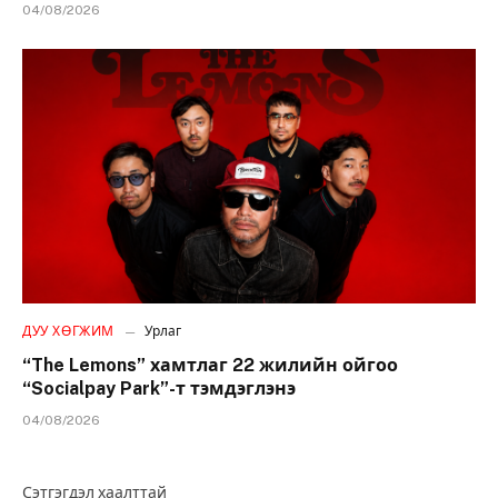
04/08/2026
ДУУ ХӨГЖИМ
Урлаг
“The Lemons” хамтлаг 22 жилийн ойгоо
“Socialpay Park”-т тэмдэглэнэ
04/08/2026
Сэтгэгдэл хаалттай