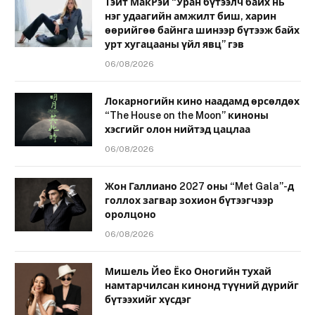
Тэйт МакРэй “Уран бүтээлч байх нь
нэг удаагийн амжилт биш, харин
өөрийгөө байнга шинээр бүтээж байх
урт хугацааны үйл явц” гэв
06/08/2026
Локарногийн кино наадамд өрсөлдөх
“The House on the Moon” киноны
хэсгийг олон нийтэд цацлаа
06/08/2026
Жон Галлиано 2027 оны “Met Gala”-д
голлох загвар зохион бүтээгчээр
оролцоно
06/08/2026
Мишель Йео Ёко Оногийн тухай
намтарчилсан кинонд түүний дүрийг
бүтээхийг хүсдэг