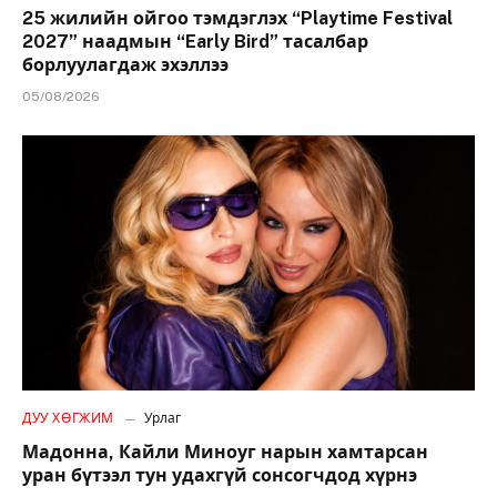
25 жилийн ойгоо тэмдэглэх “Playtime Festival
2027” наадмын “Early Bird” тасалбар
борлуулагдаж эхэллээ
05/08/2026
ДУУ ХӨГЖИМ
Урлаг
Мадонна, Кайли Миноуг нарын хамтарсан
уран бүтээл тун удахгүй сонсогчдод хүрнэ