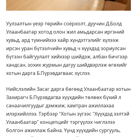
Уулзалтын үеэр төрийн соёрхолт, дуучин Д.Болд
Улаанбаатар хотод олон жил амьдарсан иргэний
хувьд, ард түмнийхээ хайр хүндэтгэлийг хүлээж
ирсэн уран бүтээлчийн хувьд ч хүүхдэд зориулсан
бүтээн байгуулалт хийхээр шийдэж, албан бичгээр
хандсан, зохих журмын дагуу шийдвэрлэж өгөхийг
хотын дарга Б.Пүрэвдагваас хүслээ.
Нийслэлийн Засаг дарга бөгөөд Улаанбаатар хотын
Захирагч Б.Пүрэвдагва хүүхдийн төлөөх бүхий л
санаачилгуудыг дэмжиж, хамтран ажиллахаа
илэрхийллээ. Тэрбээр “Хотын зүгээс “Хүүхдэд ээлтэй
Улаанбаатар” концепцийг тэргүүлэх чиглэлээ
болгон ажиллаж байна. Үүнд хүүхдийн сургууль,