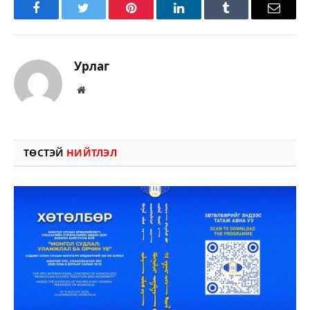
Facebook
Twitter
Pinterest
LinkedIn
Tumblr
Имэйл
Урлаг
Вэбсайт
ТӨСТЭЙ
НИЙТЛЭЛ