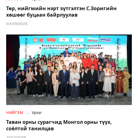
Төр, нийгмийн нэрт зүтгэлтэн С.Зоригийн
хөшөөг буцаан байрлуулав
03/08/2026
НИЙГЭМ
Урлаг
Таван орны сурагчид Монгол орны түүх,
соёлтой танилцав
31/07/2026