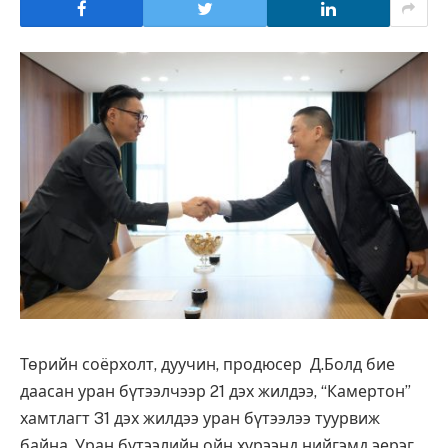
Төрийн соёрхолт, дуучин, продюсер Д.Болд бие
даасан уран бүтээлчээр 21 дэх жилдээ, “Камертон”
хамтлагт 31 дэх жилдээ уран бүтээлээ туурвиж
байна. Уран бүтээлийн ойн хүрээнд нийгэмд эерэг