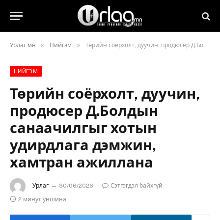
»
»
Урлаг.мн
Нийгэм
Төрийн соёрхолт, дуучин, продюсер Д.Болдын санаачилгыг хотын удирдлага дэмжин, хамтран ажиллана
НИЙГЭМ
Төрийн соёрхолт, дуучин,
продюсер Д.Болдын
санаачилгыг хотын
удирдлага дэмжин,
хамтран ажиллана
Урлаг
30/06/2026
Сэтгэгдэл байхгүй
2 минут уншина