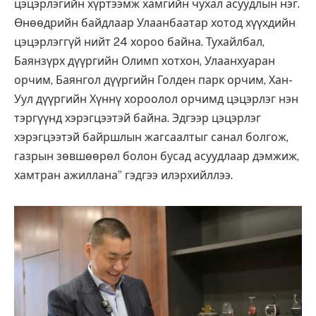
цэцэрлэгийн хүртээмж хамгийн чухал асуудлын нэг.
Өнөөдрийн байдлаар Улаанбаатар хотод хүүхдийн
цэцэрлэггүй нийт 24 хороо байна. Тухайлбал,
Баянзүрх дүүргийн Олимп хотхон, Улаанхуаран
орчим, Баянгол дүүргийн Голден парк орчим, Хан-
Уул дүүргийн Хүннү хороолол орчимд цэцэрлэг нэн
тэргүүнд хэрэгцээтэй байна. Эдгээр цэцэрлэг
хэрэгцээтэй байршлын жагсаалтыг санал болгож,
газрын зөвшөөрөл болон бусад асуудлаар дэмжиж,
хамтран ажиллана” гэдгээ илэрхийллээ.