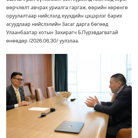
өөрчлөлт авчрах уриалга гаргаж, өөрийн хөрөнгө
оруулалтаар нийслэлд хүүхдийн цэцэрлэг барих
асуудлаар нийслэлийн Засаг дарга бөгөөд
Улаанбаатар хотын Захирагч Б.Пүрэвдагватай
өнөөдөр /2026.06.30/ уулзлаа.