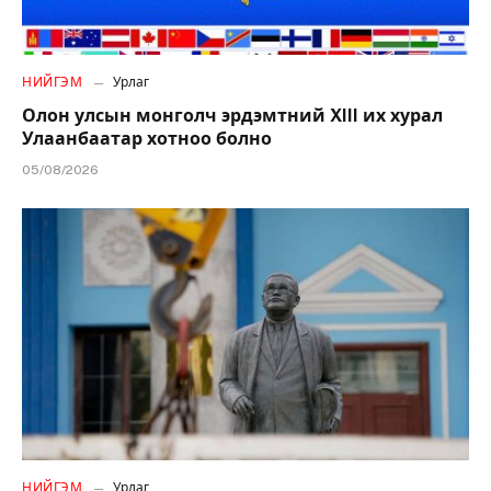
НИЙГЭМ
Урлаг
Олон улсын монголч эрдэмтний XIII их хурал
Улаанбаатар хотноо болно
05/08/2026
НИЙГЭМ
Урлаг