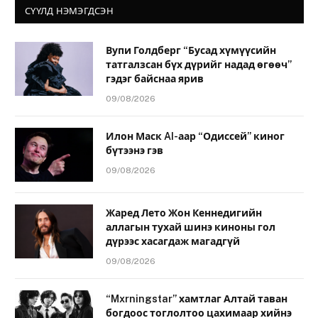
СҮҮЛД НЭМЭГДСЭН
Вупи Голдберг “Бусад хүмүүсийн
татгалзсан бүх дүрийг надад өгөөч”
гэдэг байснаа ярив
09/08/2026
Илон Маск AI-аар “Одиссей” киног
бүтээнэ гэв
09/08/2026
Жаред Лето Жон Кеннедигийн
аллагын тухай шинэ киноны гол
дүрээс хасагдаж магадгүй
09/08/2026
“Mxrningstar” хамтлаг Алтай таван
богдоос тоглолтоо цахимаар хийнэ