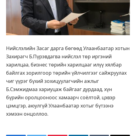
Нийслэлийн Засаг дарга бөгөөд Улаанбаатар хотын
Захирагч Б.Пүрэвдагва нийслэл төр иргэний
харилцаа, бизнес төрийн харилцааг илүү хялбар
байлгах зорилгоор төрийн үйлчилгээг сайжруулах
чиг үүрэг бүхий зохицуулагчийн ажлыг
Б.Сэмжидмаа хариуцаж байгааг дурдаад, хүн
бүрийн оролцооноос хамаарч соёлтой, цэвэр
цэмцгэр, аюулгүй Улаанбаатар хотыг бүтээнэ
хэмээн онцоллоо.